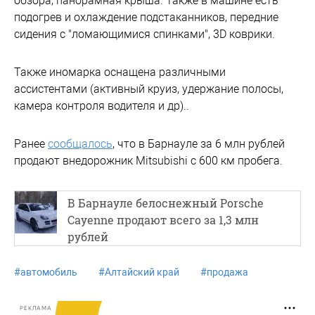
обзора, панорамная крыша. Также в машине есть
подогрев и охлаждение подстаканников, передние
сидения с "ломающимися спинками", 3D коврики.
Также иномарка оснащена различными
ассистентами (активный круиз, удержание полосы,
камера контроля водителя и др)..
Ранее
сообщалось
, что в Барнауле за 6 млн рублей
продают внедорожник Mitsubishi с 600 км пробега.
В Барнауле белоснежный Porsche
Cayenne продают всего за 1,3 млн
рублей
#
автомобиль
#
Алтайский край
#
продажа
РЕКЛАМА