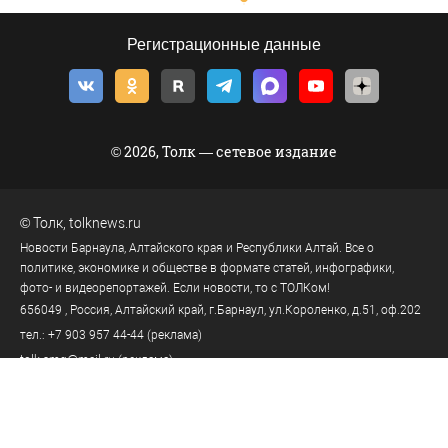
Регистрационные данные
© 2026, Толк — сетевое издание
©
Толк
,
tolknews.ru
Новости Барнаула, Алтайского края и Республики Алтай. Все о
политике, экономике и обществе в формате статей, инфографики,
фото- и видеорепортажей. Если новости, то с ТОЛКом!
656049
, Россия, Алтайский край, г.
Барнаул
,
ул.Короленко, д.51, оф.202
тел.:
+7 903 957 44-44
(реклама)
tolk.smg@mail.ru
(реклама)
тел.:
8 (3852) 205-545
(телеканал)
тел.:
8 (3852) 205-549
(редакция)
tolknews@yandex.ru
(редакция)