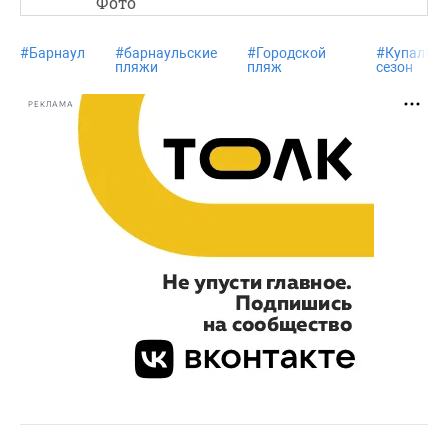
Фото
#
Барнаул
#
барнаульские
#
Городской
#
Купальн
пляжи
пляж
сезон
РЕКЛАМА