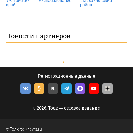
#
Алтайский
#
изнасилование
#
Михайловский
#
п
край
район
Новости партнеров
Регистрационные данные
© 2026, Толк — сетевое издание
©
Толк
,
tolknews.ru