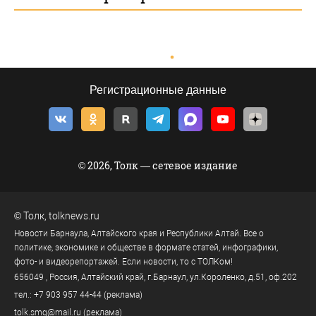
Регистрационные данные
© 2026, Толк — сетевое издание
©
Толк
,
tolknews.ru
Новости Барнаула, Алтайского края и Республики Алтай. Все о
политике, экономике и обществе в формате статей, инфографики,
фото- и видеорепортажей. Если новости, то с ТОЛКом!
656049
, Россия, Алтайский край, г.
Барнаул
,
ул.Короленко, д.51, оф.202
тел.:
+7 903 957 44-44
(реклама)
tolk.smg@mail.ru
(реклама)