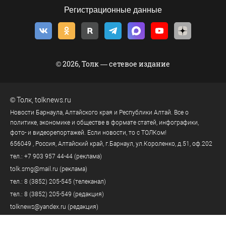
Регистрационные данные
© 2026, Толк — сетевое издание
©
Толк
,
tolknews.ru
Новости Барнаула, Алтайского края и Республики Алтай. Все о
политике, экономике и обществе в формате статей, инфографики,
фото- и видеорепортажей. Если новости, то с ТОЛКом!
656049
, Россия, Алтайский край, г.
Барнаул
,
ул.Короленко, д.51, оф.202
тел.:
+7 903 957 44-44
(реклама)
tolk.smg@mail.ru
(реклама)
тел.:
8 (3852) 205-545
(телеканал)
тел.:
8 (3852) 205-549
(редакция)
tolknews@yandex.ru
(редакция)