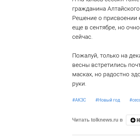
гражданина Алтайского
Решение о присвоении 
еще в сентябре, но очн
сейчас.
Пожалуй, только на дек
весны встретились почт
масках, но радостно зд
руки.
#
АКЗС
#
Новый год
#
сес
Читать tolknews.ru в