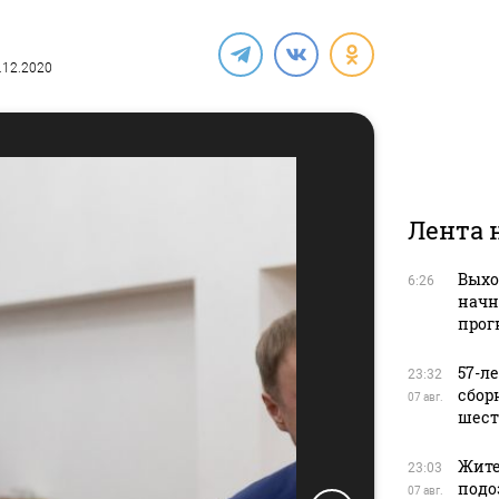
7.12.2020
Лента 
Выхо
6:26
начн
прог
57-л
23:32
сбор
07 авг.
шест
Жите
23:03
подо
07 авг.