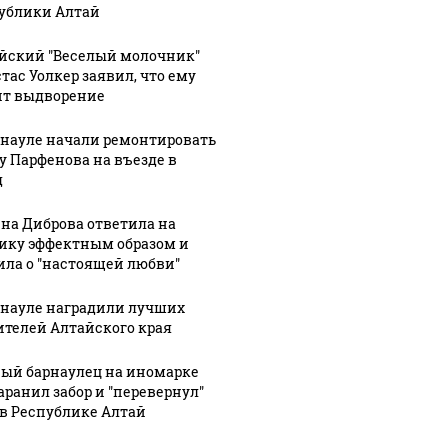
ублики Алтай
йский "Веселый молочник"
тас Уолкер заявил, что ему
ит выдворение
рнауле начали ремонтировать
у Парфенова на въезде в
д
на Диброва ответила на
ику эффектным образом и
ила о "настоящей любви"
рнауле наградили лучших
ителей Алтайского края
СМИ: В 
ый барнаулец на иномарке
их событий не
полице
В магазинах России
аранил забор и "перевернул"
о с 1945: чего
машину
ажиотаж из-за этого
 в Республике Алтай
ть всем нам?
подожг
продукта: что купить?