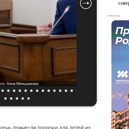
сове
РЕКЛАМА
то: Анна Меньшикова
Фото: А
день принесли подарки для детей из