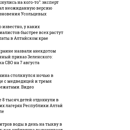
нулись на кого-то": эксперт
ал неожиданную версию
зновения Усольцевых
о известно, у каких
иалистов быстрее всех растут
латы в Алтайском крае
краине назвали анекдотом
нный приказ Зеленского:
ка СВО на 7 августа
:01
05 августа, 11:54
05 августа, 6:01
та
Премьер-
Дом для
ина столкнулся ночью в
как в
министр на
юных
де с медведицей и тремя
ле
Алтае: каким
талантов: как
ежатами. Видео
ируют
был визит
выглядит
е 8 тысяч детей отдохнули в
Михаила
стройка
их лагерях Республики Алтай
ну
Мишустина в
барнаульской
ле
ьного
регион.
"мегамузыкалк
вода
Фоторепортаж
Фото
литров воды в день на тыкву в
кг: как сибирячка выращивает