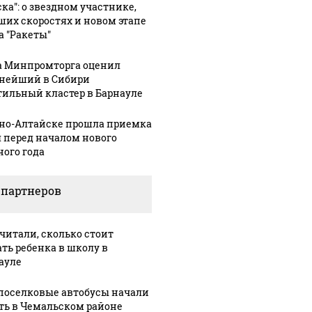
ска": о звездном участнике,
ших скоростях и новом этапе
а "Ракеты"
а Минпромторга оценил
нейший в Сибири
тильный кластер в Барнауле
рно-Алтайске прошла приемка
 перед началом нового
ного года
 партнеров
читали, сколько стоит
ать ребенка в школу в
ауле
оселковые автобусы начали
ть в Чемальском районе