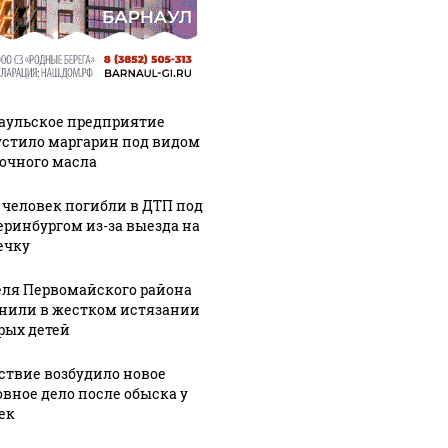
аульское предприятие
стило маргарин под видом
очного масла
 человек погибли в ДТП под
еринбургом из-за выезда на
ечку
ля Первомайского района
нили в жестком истязании
рых детей
ствие возбудило новое
овное дело после обыска у
ек