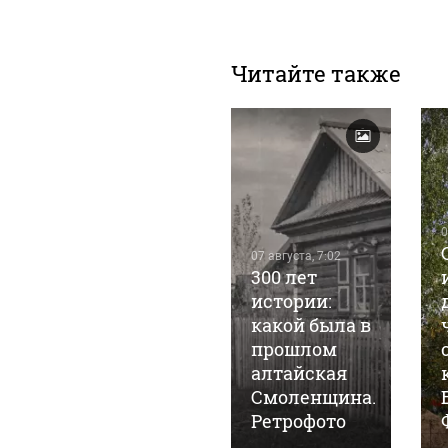
Читайте также
05 августа, 6:01
0
Дом для
07 августа, 7:02
юных
300 лет
талантов: как
истории:
выглядит
какой была в
стройка
прошлом
барнаульской
алтайская
"мегамузыкалки".
Смоленщина.
ж
Фото
Ретрофото