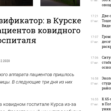
07 авг.
овощ
Две 
17:21
зификатор: в Курске
Тоше
07 авг.
Виде
ациентов ковидного
Гром
оспиталя
17:07
деся
07 авг.
раск
Ситу
17:06
.12.2020
стаб
07 авг.
осно
ного аппарата пациентов пришлось
Экол
16:58
ницы. В следующие три дня из них
студ
07 авг.
райо
К 65
16:55
в ковидном госпитале Курса из-за
в По
07 авг.
уник