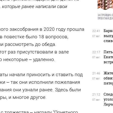
 которые ранее написали свои
ого заксобрания в 2020 году прошла
Барн
22:41
выпу
 в повестке было 18 вопросов,
07 авг.
слив
и рассмотреть до обеда.
тот раз присутствовали в зале
Пять
22:17
Екат
07 авг.
о некоторые – удаленно.
встр
Жите
аты начали приносить и ставить под
21:46
обви
07 авг.
ки – так они исполнили пожелания
пяте
лания они узнали ранее. Здесь были
След
21:12
оры, и многое другое.
угол
07 авг.
Лерч
 с торжества – награду "Почетного