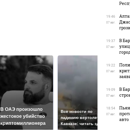
Респ
Алта
в
19:46
Джас
07 авг.
гроз
В Ба
19:37
в
улиц
07 авг.
горо
Поли
19:22
крит
07 авг.
заяв
В Ба
19:09
стро
07 авг.
Пьян
18:54
В ОАЭ произошло
Так
Все новости по
прот
07 авг.
жестокое убийство
был
падению вертолета на
авто
криптомиллионера
жда
Кавказе: читать здесь