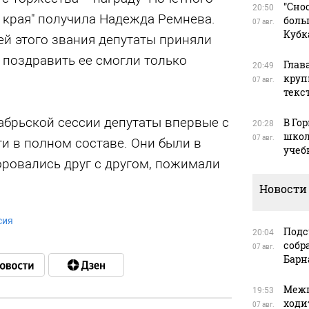
"Сно
20:50
 края" получила Надежда Ремнева.
боль
07 авг.
Кубк
ей этого звания депутаты приняли
о поздравить ее смогли только
Глав
20:49
круп
07 авг.
текс
абрьской сессии депутаты впервые с
В Го
20:28
школ
07 авг.
и в полном составе. Они были в
учеб
оровались друг с другом, пожимали
Новости
сия
Подс
20:04
собр
07 авг.
Барн
Межп
19:53
ходи
07 авг.