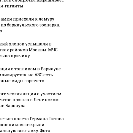
и-гиганты
самки приехали к лемуру
 из барнаульского зоопарка.
о
кий хлопок услышали в
тках районов Москвы: МЧС
рыло причину
ация с топливом в Барнауле
илизируется: на АЗС есть
вные виды горючего
огическая акция с участием
ентов прошла в Ленинском
не Барнаула
-летию полета Германа Титова
лковниково открыли
альную выставку. Фото