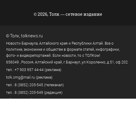
© 2026, Толк — сетевое издание
©
Толк
,
tolknews.ru
Новости Барнаула, Алтайского края и Республики Алтай. Все о
политике, экономике и обществе в формате статей, инфографики,
фото- и видеорепортажей. Если новости, то с ТОЛКом!
656049
, Россия, Алтайский край, г.
Барнаул
,
ул.Короленко, д.51, оф.202
тел.:
+7 903 957 44-44
(реклама)
tolk.smg@mail.ru
(реклама)
тел.:
8 (3852) 205-545
(телеканал)
тел.:
8 (3852) 205-549
(редакция)
tolknews@yandex.ru
(редакция)
Политика персональных данных
18+
Пользовательское соглашение
Правила комментирования