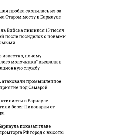
шая пробка скопилась из-за
на Старом мосту в Барнауле
ль Бийска лишился 15 тысяч
ей после посиделок с новыми
комыми
о известно, почему
елого молочника" вызвали в
ационную службу
 атаковали промышленное
приятие под Самарой
активисты в Барнауле
тили берег Пивоварки от
ра
Барнаула показал главе
ромторга РФ город с высоты