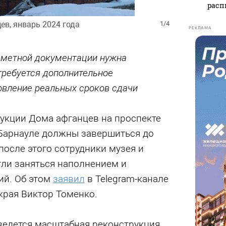
расп
в, январь 2024 года
1/4
РЕКЛАМА
-сметной документации нужна
требуется дополнительное
овление реальных сроков сдачи
рукции Дома афганцев на проспекте
Барнауле должны завершиться до
 после этого сотрудники музея и
гли заняться наполнением и
ий. Об этом
заявил
в Telegram-канале
края Виктор Томенко.
ведется масштабная реконструкция.