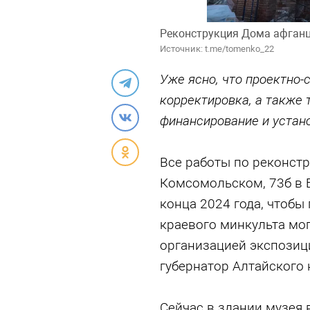
Реконструкция Дома афганце
Источник: t.me/tomenko_22
Уже ясно, что проектно
корректировка, а также 
финансирование и устан
Все работы по реконст
Комсомольском, 73б в 
конца 2024 года, чтобы
краевого минкульта мо
организацией экспозиц
губернатор Алтайского 
Сейчас в здании музея 