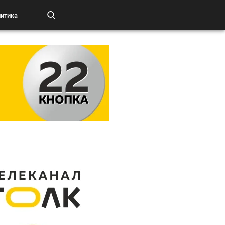
итика