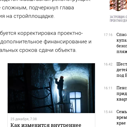
е сложным, подчеркнул глава
ия на стройплощадке.
буется корректировка проектно-
Спас
17:16
купа
 дополнительное финансирование и
безо
альных сроков сдачи объекта.
пляж
Шест
16:42
дете
под 
Пенс
16:11
прид
квар
Семь
15:44
врем
25 декабря, 7:38
крае
Как изменится внутреннее