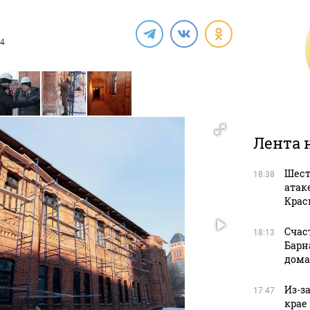
24
Лента 
Шест
18:38
атак
Крас
Счас
18:13
Барн
дома
Из-з
17:47
крае