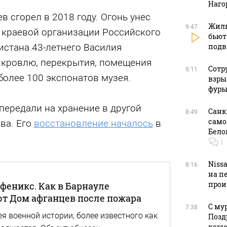
Наго
 сгорел в 2018 году. Огонь унес
Жиль
9:47
 краевой организации Российского
бьют
подв
истана 43-летнего Василия
 кровлю, перекрытия, помещения
Сотр
9:11
 более 100 экспонатов музея.
взры
фуры
передали на хранение в другой
Санк
8:49
само
ва. Его
восстановление началось
в
Бело
1
Niss
8:16
на п
прои
феникс. Как в Барнауле
т Дом афганцев после пожара
С му
7:38
я военной истории, более известного как
Позд
кош