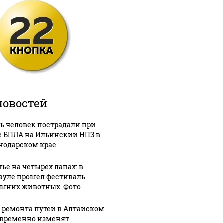
новостей
ь человек пострадали при
е БПЛА на Ильинский НПЗ в
нодарском крае
тье на четырех лапах: в
ауле прошел фестиваль
шних животных. Фото
а ремонта путей в Алтайском
 временно изменят