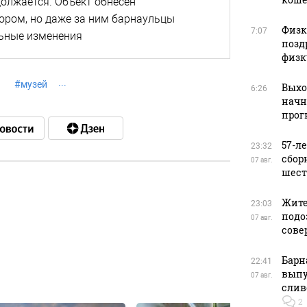
олжается. Объект обнесен
ором, но даже за ним барнаульцы
Физку
7:07
ьные изменения
позд
физк
#
музей
Выхо
6:26
начн
прог
57-л
23:32
сбор
07 авг.
шест
Жите
23:03
в
подо
07 авг.
сове
Барн
22:41
выпу
в
07 авг.
слив
2