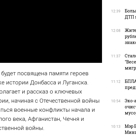
Боль
12:39
ДТП 
Жите
12:08
рубл
зна
Стал
11:37
"Вес
мигр
 будет посвящена памяти героев
БПЛА
же истории Донбасса и Луганска.
11:12
пред
олагает и рассказ о ключевых
рии, начиная с Отечественной войны
Эко-
10:54
очис
аться военные конфликты начала и
мусо
го века, Афганистан, Чечня и
Мэр 
10:13
ственной войны.
Минп