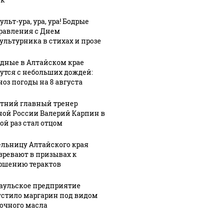
льт-ура, ура, ура! Бодрые
равления с Днем
ультурника в стихах и прозе
дные в Алтайском крае
утся с небольших дождей:
ноз погоды на 8 августа
етний главный тренер
ной России Валерий Карпин в
ой раз стал отцом
льницу Алтайского края
зревают в призывах к
ршению терактов
аульское предприятие
стило маргарин под видом
очного масла