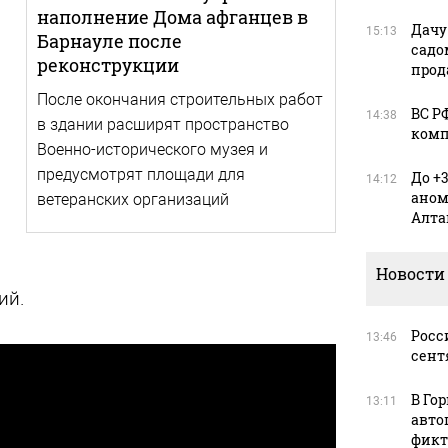
наполнение Дома афганцев в
Дачу
15:13
Барнауле после
садо
реконструкции
прод
После окончания строительных работ
ВС Р
14:38
в здании расширят пространство
комп
Военно-исторического музея и
предусмотрят площади для
До +
14:12
аном
ветеранских организаций
Алта
Новости
ий.
Росс
13:46
сент
В Го
13:11
авто
фикт