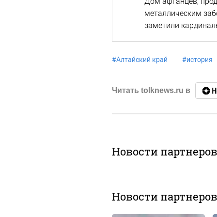
Дом афганцев, прод
металлическим заб
заметили кардинал
#
Алтайский край
#
история
Читать tolknews.ru в
Новости партнеро
Новости партнеро