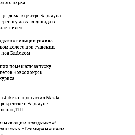
рного парка
цы дома в центре Барнаула
 тревогу из-за водопада в
але: видео
удника полиции ранило
вом колеса при тушении
 под Бийском
ции помешали запуску
летов Новосибирск —
куриха
an Juke не пропустил Mazda:
ерекрестке в Барнауле
зошло ДТП
рлыкающим праздником!
равления с Всемирным днем
ек