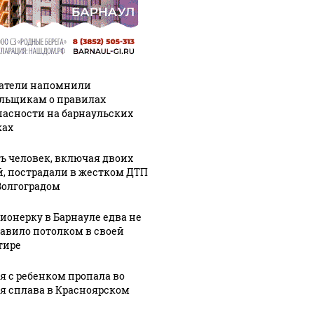
атели напомнили
льщикам о правилах
пасности на барнаульских
ах
ь человек, включая двоих
й, пострадали в жестком ДТП
Волгоградом
ионерку в Барнауле едва не
авило потолком в своей
тире
я с ребенком пропала во
я сплава в Красноярском