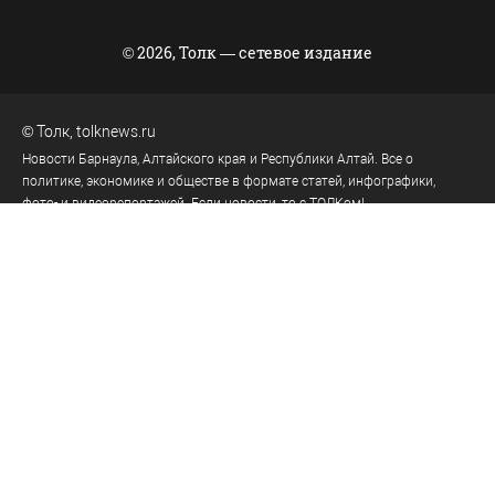
© 2026, Толк — сетевое издание
©
Толк
,
tolknews.ru
Новости Барнаула, Алтайского края и Республики Алтай. Все о
политике, экономике и обществе в формате статей, инфографики,
фото- и видеорепортажей. Если новости, то с ТОЛКом!
656049
, Россия, Алтайский край, г.
Барнаул
,
ул.Короленко, д.51, оф.202
тел.:
+7 903 957 44-44
(реклама)
tolk.smg@mail.ru
(реклама)
тел.:
8 (3852) 205-545
(телеканал)
тел.:
8 (3852) 205-549
(редакция)
tolknews@yandex.ru
(редакция)
Политика персональных данных
18+
Пользовательское соглашение
Правила комментирования