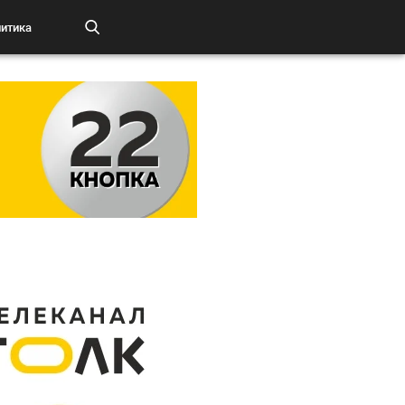
итика