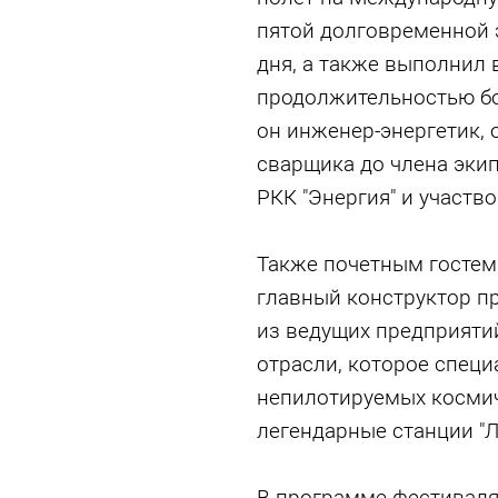
пятой долговременной 
дня, а также выполнил
продолжительностью бо
он инженер-энергетик, 
сварщика до члена эки
РКК "Энергия" и участв
Также почетным гостем
главный конструктор пр
из ведущих предприяти
отрасли, которое специ
непилотируемых космич
легендарные станции "Лун
В программе фестиваля