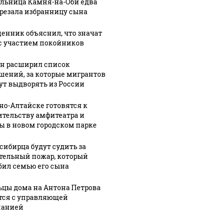
льница Камня-на-Оби едва
арезала избранницу сына
енник объяснил, что значат
с участием покойников
н расширил список
шений, за которые мигрантов
27
1
ут выдворять из России
29 июля, 14:53
о,
В Республике
28 июля, 17:07
рно-Алтайске готовятся к
Алтай
Всероссийский
ительству амфитеатра и
ли
завершили
фестиваль
ы в новом городском парке
аль
съемки
имени
фильма
Евдокимова
сибирца будут судить за
а
"Алтай:
"Земляки"
тельный пожар, который
мова
инструкция
отменили в
бил семью его сына
ском
к
Алтайском
цы дома на Антона Петрова
человечности"
крае
тся с управляющей
панией