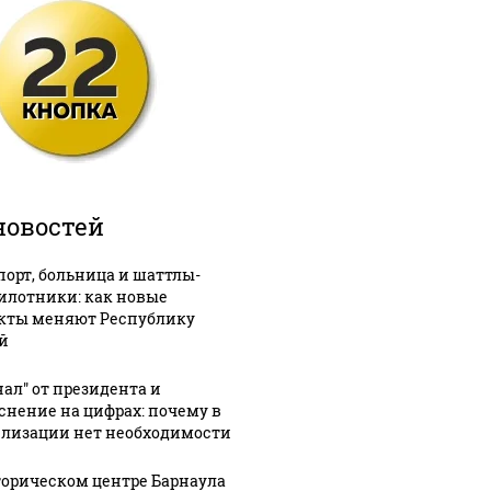
новостей
порт, больница и шаттлы-
илотники: как новые
кты меняют Республику
й
нал" от президента и
снение на цифрах: почему в
лизации нет необходимости
торическом центре Барнаула