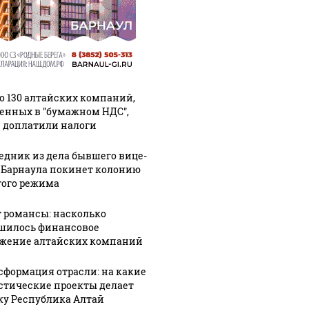
о 130 алтайских компаний,
енных в "бумажном НДС",
 доплатили налоги
едник из дела бывшего вице-
 Барнаула покинет колонию
гого режима
 романсы: насколько
шилось финансовое
жение алтайских компаний
сформация отрасли: на какие
стические проекты делает
ку Республика Алтай