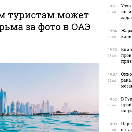
Урож
19:51
м туристам может
поги
05 авг.
зада
рьма за фото в ОАЭ
Жара
19:36
коне
05 авг.
Един
19:23
прои
05 авг.
приз
Онко
19:07
рака
05 авг.
нез
В Ту
18:52
прой
05 авг.
наци
Парт
18:39
оста
05 авг.