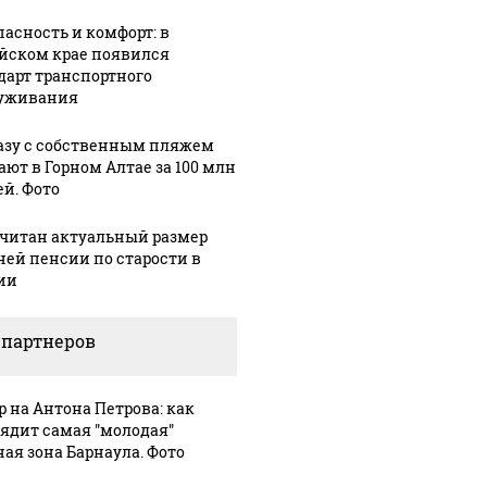
пасность и комфорт: в
йском крае появился
дарт транспортного
уживания
азу с собственным пляжем
ают в Горном Алтае за 100 млн
ей. Фото
читан актуальный размер
ней пенсии по старости в
ии
 партнеров
р на Антона Петрова: как
ядит самая "молодая"
ная зона Барнаула. Фото