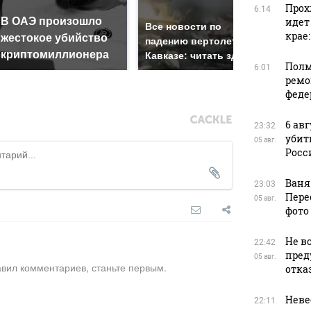
Прох
6:14
В ОАЭ произошло
идет
Так
Все новости по
крае
жестокое убийство
был
падению вертолета на
криптомиллионера
жда
Кавказе: читать здесь
Полм
6:01
ремо
феде
6 ав
23:32
убит
05 авг.
Росс
Ваня
23:03
Пере
05 авг.
фото
Не в
22:42
пред
05 авг.
авил комментариев, станьте первым.
отказ
Неве
22:11