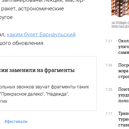
 ракет, астрономические
угое.
ал,
каким будет Барнаульский
Окол
7:51
шого обновления.
улич
сами
Поср
7:39
сии заменили на фрагменты
мэра
стро
ольных звонков звучат фрагменты таких
Поют
7:26
 "Прекрасное далеко", "Надежда",
ухуд
поло
гих
Тран
7:17
тури
#
фестивали
став