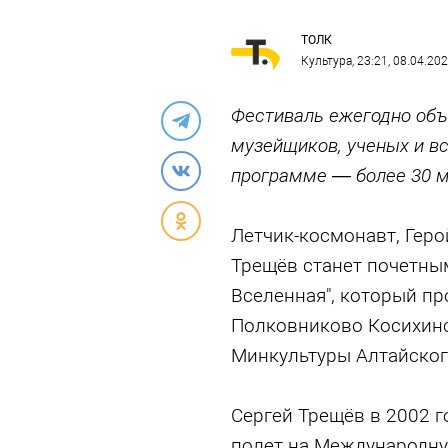
ТОЛК
Культура
, 23:21, 08.04.20
Фестиваль ежегодно объ
музейщиков, ученых и вс
программе — более 30 
Летчик-космонавт, Гер
Трещёв станет почетным
Вселенная", который про
Полковниково Косихинс
Минкультуры Алтайског
Сергей Трещёв в 2002 г
полет на Международну