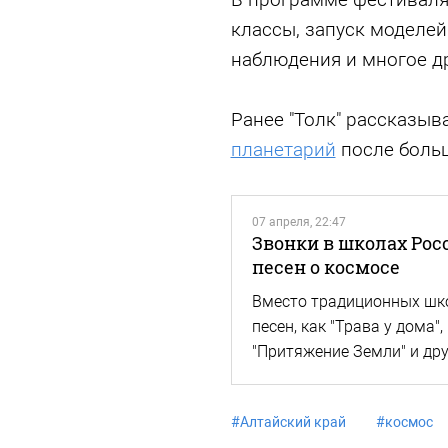
классы, запуск моделей
наблюдения и многое др
Ранее "Толк" рассказыв
планетарий
после боль
07 апреля, 22:47
Звонки в школах Рос
песен о космосе
Вместо традиционных шк
песен, как "Трава у дома",
"Притяжение Земли" и дру
#
Алтайский край
#
космос