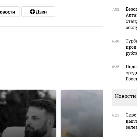
Безо
7:02
Алта
стан
обсл
Турб
6:48
прод
в
рубл
Подс
6:35
сред
в
Росс
Новости
Скве
6:23
выгл
зеле