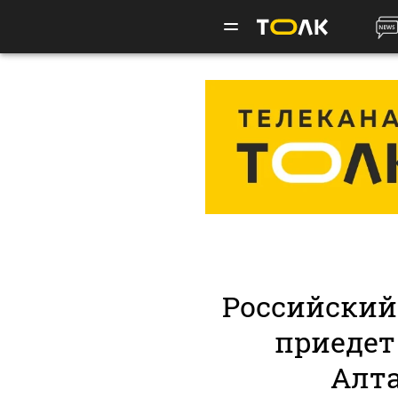
Российский
приедет
Алт