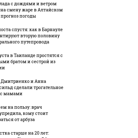
СМИ: В 
лада с дождями и ветром
 на смену жаре в Алтайском
их событий не
полице
В магазинах России
: прогноз погоды
о с 1945: чего
машину
ажиотаж из-за этого
ть всем нам?
подожг
продукта: что купить?
оста спустя: как в Барнауле
нтируют вторую половину
рального путепровода
густа в Таиланде простятся с
ыми братом и сестрой из
ии
 Дмитриенко и Анна
сильд сделали трогательное
 с мамами
сем на пользу: врач
упредила, кому стоит
аться от арбуза
стка старше на 20 лет: