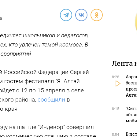
25
единяет школьников и педагогов,
ех, кто увлечен темой космоса. В
мероприятий
Лента 
ой Российской Федерации Сергей
Аэро
8:28
 гостем фестиваля "Я. Алтай.
бесп
прое
йдет с 12 по 15 апреля в селе
Алта
кого района,
сообщили
в
о края.
"Сиг
8:15
объя
моби
оду на шаттле "Индевор" совершил
В ис
8:04
ю космическую станцию в составе