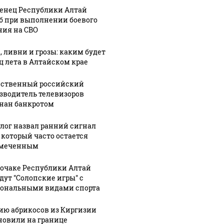
енец Республики Алтай
б при выполнении боевого
ния на СВО
, ливни и грозы: каким будет
ц лета в Алтайском крае
ственный российский
зводитель телевизоров
нан банкротом
лог назвал ранний сигнал
, который часто остается
амеченным
рочаке Республики Алтай
дут "Солопские игры" с
ональными видами спорта
ию абрикосов из Киргизии
новили на границе