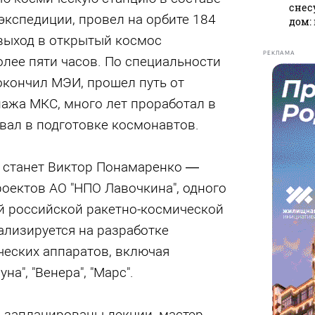
снес
экспедиции, провел на орбите 184
дом:
 выход в открытый космос
РЕКЛАМА
лее пяти часов. По специальности
окончил МЭИ, прошел путь от
пажа МКС, много лет проработал в
овал в подготовке космонавтов.
 станет Виктор Понамаренко —
оектов АО "НПО Лавочкина", одного
й российской ракетно-космической
ализируется на разработке
еских аппаратов, включая
а", "Венера", "Марс".
 запланированы лекции, мастер-