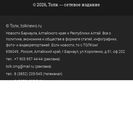
© 2026, Толк — сетевое издание
©
Толк
,
tolknews.ru
Новости Барнаула, Алтайского края и Республики Алтай. Все о
политике, экономике и обществе в формате статей, инфографики,
фото- и видеорепортажей. Если новости, то с ТОЛКом!
656049
, Россия, Алтайский край, г.
Барнаул
,
ул.Короленко, д.51, оф.202
тел.:
+7 903 957 44-44
(реклама)
tolk.smg@mail.ru
(реклама)
тел.:
8 (3852) 205-545
(телеканал)
тел.:
8 (3852) 205-549
(редакция)
tolknews@yandex.ru
(редакция)
Политика персональных данных
18+
Пользовательское соглашение
Правила комментирования
Правила применения рекомендательных технологий