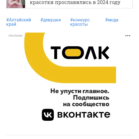
красотки прославились в 2024 году
#
Алтайский
#
девушки
#
конкурс
#
мода
#
край
красоты
РЕКЛАМА