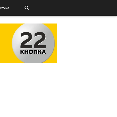
итика