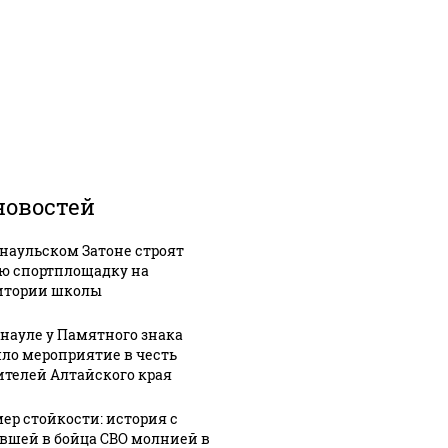
новостей
рнаульском Затоне строят
ю спортплощадку на
итории школы
рнауле у Памятного знака
ло мероприятие в честь
ителей Алтайского края
ер стойкости: история с
вшей в бойца СВО молнией в