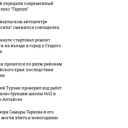
й передали современный
было с 1945: чего
ению вертолета на
ажиотаж 
лекс "Гарпун"
ждать всем нам?
азе: читать здесь
продукта
рнаульском автоцентре
осила" сменился совладелец
рнауле стартовал ремонт
и на въезде в город у Старого
а
ан прошелся по двум районам
йского края: последствия
27
ии
29 июля, 14:53
о,
В Республике
28 июля, 17:07
ей Турчак проверил ход работ
Алтай
Всероссийский
еконструкции школы №12 в
ли
завершили
фестиваль
о-Алтайске
аль
съемки
имени
фильма
Евдокимова
мэра Самары Тархова и его
а
"Алтай:
"Земляки"
 могли убить в новогоднюю
мова
инструкция
отменили в