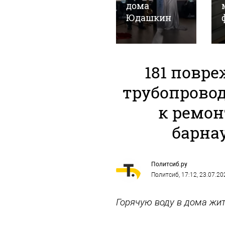
Алтайском
дома
"
крае
Юдашкин
181 повре
трубопровод
к ремон
барна
Политсиб.ру
Политсиб
, 17:12, 23.07.20
Горячую воду в дома жит