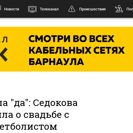
Новости
Телеканал
Происшествия
Пол
ла "да": Седокова
ла о свадьбе с
кетболистом