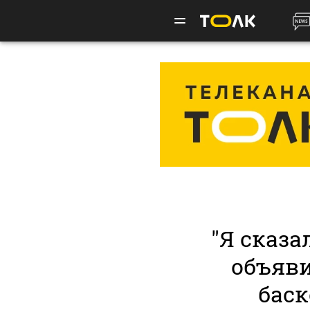
"Я сказа
объяви
бас