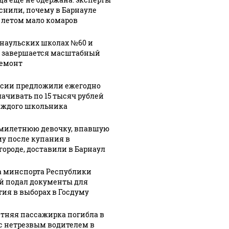
снили, почему в Барнауле
 летом мало комаров
рнаульских школах №60 и
 завершается масштабный
емонт
ссии предложили ежегодно
ачивать по 15 тысяч рублей
аждого школьника
милетнюю девочку, впавшую
му после купания в
городе, доставили в Барнаул
а минспорта Республики
й подал документы для
тия в выборах в Госдуму
етняя пассажирка погибла в
с нетрезвым водителем в