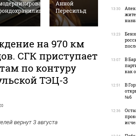
модернизировали
Анной
в Алтай
Алек
13:30
фондохранилище
Пересильд
крае
жите
назн
Бенз
13:23
ждение на 970 км
росс
посл
ов. СГК приступает
В Ба
13:07
там по контуру
парт
как 
ульской ТЭЦ-3
В Го
12:51
откр
№6
20
Оста
12:36
прок
елей вернут 3 августа
исче
Побе