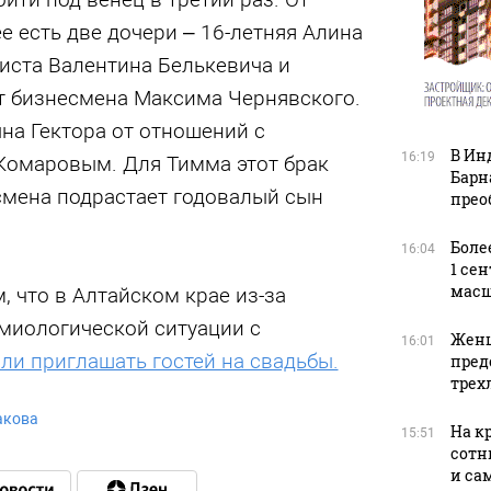
е есть две дочери – 16-летняя Алина
иста Валентина Белькевича и
т бизнесмена Максима Чернявского.
на Гектора от отношений с
В Ин
16:19
омаровым. Для Тимма этот брак
Барн
смена подрастает годовалый сын
прео
Боле
16:04
1 се
масш
м, что в Алтайском крае из-за
миологической ситуации с
Женщ
16:01
ли приглашать гостей на свадьбы.
пред
трех
акова
На к
15:51
сотн
и са