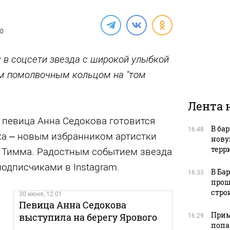
20
 в соцсети звезда с широкой улыбкой
м помолвочным кольцом на "том
Лента 
 певица Анна Седокова готовится
В ба
16:48
ка – новым избранником артистки
нову
терр
с Тимма. Радостным событием звезда
одписчиками в Instagram.
В Ба
16:33
прош
стро
30 июня, 12:01
Певица Анна Седокова
Прим
выступила на берегу Ярового
16:29
попа