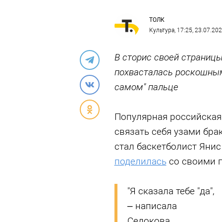
ТОЛК
Культура
, 17:25, 23.07.20
В сторис своей страницы
похвасталась роскошны
самом" пальце
Популярная российская
связать себя узами бра
стал баскетболист Яни
поделилась
со своими п
"Я сказала тебе "да",
– написала
Седокова,