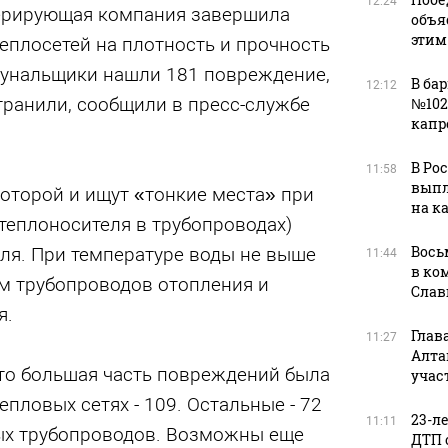
12:24
ерирующая компания завершила
объя
этим
еплосетей на плотность и прочность
мунальщики нашли 181 повреждение,
В ба
12:12
транили, сообщили в пресс-службе
№102
капр
В Ро
11:58
выпл
оторой и ищут «тонкие места» при
на к
еплоносителя в трубопроводах)
Вось
ля. При температуре воды не выше
11:44
в ко
км трубопроводов отопления и
Слав
я.
Глав
11:27
Алта
что большая часть повреждений была
учас
пловых сетях - 109. Остальные - 72
23-л
11:11
ых трубопроводов. Возможны еще
ДТП 