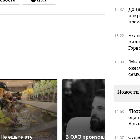
До +
15:37
накр
прох
Екат
15:22
в
вилле
Горн
"Мы 
15:08
в
озна
семь
Новости
"Пох
14:53
оцен
Асыл
Не ешьте эту
В ОАЭ произошло
Суде
14:37
Все 