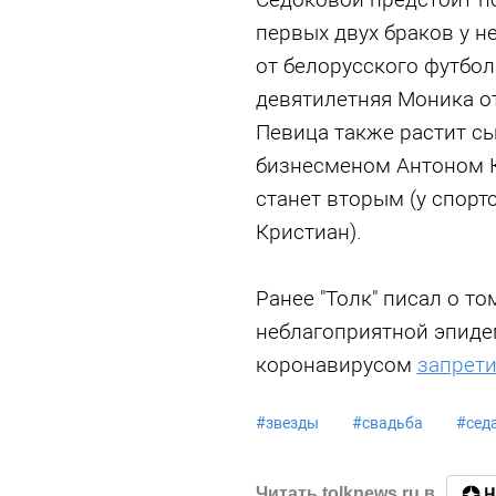
первых двух браков у не
от белорусского футбол
девятилетняя Моника о
Певица также растит сы
бизнесменом Антоном К
станет вторым (у спорт
Кристиан).
Ранее "Толк" писал о то
неблагоприятной эпиде
коронавирусом
запрети
#
звезды
#
свадьба
#
сед
Читать tolknews.ru в