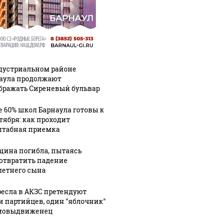
дустриальном районе
аула продолжают
бражать Сиреневый бульвар
е 60% школ Барнаула готовы к
нтября: как проходит
табная приемка
ина погибла, пытаясь
отвратить падение
летнего сына
ресла в АКЗС претендуют
и партийцев, один "яблочник"
мовыдвиженец