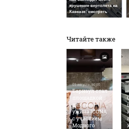
крушение вертолета на
Кавказе: смотреть
Читайте также
28 июля, 17:07
05 августа, 10:00
Всероссийский
Барнаул стал
0
фестиваль
площадкой
имени
для гала-
Евдокимова
ужина ICONA
"Земляки"
с участием
отменили в
Модного