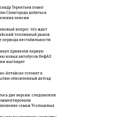
ском
к
Алтайском
сандр Терентьев помог
человечности"
крае
лю Славгорода добиться
ачения пенсии
иновый вопрос: что ждет
ийский топливный рынок
е периода нестабильности
рнаул привезли первую
ию новых автобусов НефАЗ:
они выглядят
рно-Алтайске готовят к
ытию обновленный детсад
лось две версии: следователи
омментировали
зновение семьи Усольцевых
да еще не одержана: эксперты