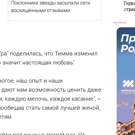
Поклонники звезды засыпали сети
Горн
стра
восхищёнными отзывами
РЕКЛАМА
ра" поделилась, что Тимма изменил
о значит настоящая любовь".
огое, наш опыт и наши
 дают нам возможность ценить даже
м, каждую мелочь, каждое касание", –
пообещав стать самой лучшей женой,
етям.
йти под венец в третий раз. От