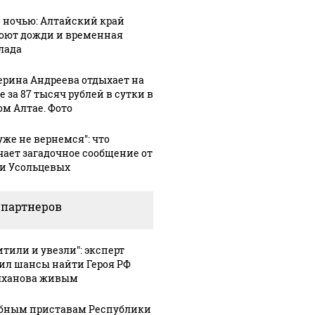
8 ночью: Алтайский край
оют дожди и временная
лада
ерина Андреева отдыхает на
 за 87 тысяч рублей в сутки в
ом Алтае. Фото
уже не вернемся": что
чает загадочное сообщение от
и Усольцевых
 партнеров
итили и увезли": эксперт
ил шансы найти Героя РФ
ханова живым
бным приставам Республики
Таких событий не
новости по
В магази