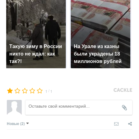
Такую зиму в России
На Урале из казны
никто не ждал: как
были украдены 18
так?!
миллионов рублей
/
1
1
Новые
(2)