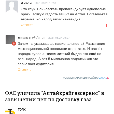
Антон
2021.08.26 13:18
Эта коуч  Блиновская- пропагандирует однополые 
браки, всякую гадость тащит на Алтай. Богатенькая 
еврейка, но народ таких ненавидит.
Ответить
-1
миша к
Антон
2021.08.27 05:27
Зачем ты указываешь национальность? Разжигание 
межнациональной ненависти это статья. И насчёт 
народа: тупое антисеммитский быдло это ещё не 
весь народ. А вот 5 миллионов подписчиков это 
серьезная аудитория.
Ответить
КОММЕНТАРИИ ДЛЯ САЙТА
CACKL
E
ФАС уличила "Алтайкрайгазсервис" в
завышении цен на доставку газа
ТОЛК