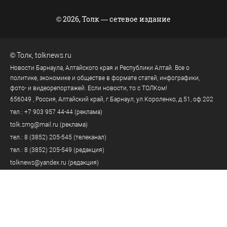
© 2026, Толк — сетевое издание
©
Толк
,
tolknews.ru
Новости Барнаула, Алтайского края и Республики Алтай. Все о
политике, экономике и обществе в формате статей, инфографики,
фото- и видеорепортажей. Если новости, то с ТОЛКом!
656049
, Россия, Алтайский край, г.
Барнаул
,
ул.Короленко, д.51, оф.202
тел.:
+7 903 957 44-44
(реклама)
tolk.smg@mail.ru
(реклама)
тел.:
8 (3852) 205-545
(телеканал)
тел.:
8 (3852) 205-549
(редакция)
tolknews@yandex.ru
(редакция)
Политика персональных данных
18+
Пользовательское соглашение
Правила комментирования
Правила применения рекомендательных технологий