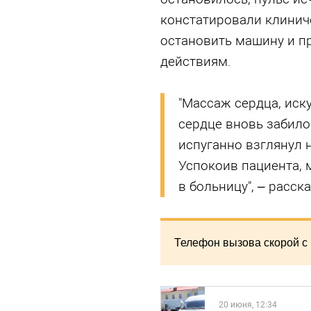
констатировали клинич
остановить машину и п
действиям.
"Массаж сердца, иску
сердце вновь забило
испуганно взглянул н
Успокоив пациента, 
в больницу", – расск
Телефон вызова скорой с 
20 июня, 12:34