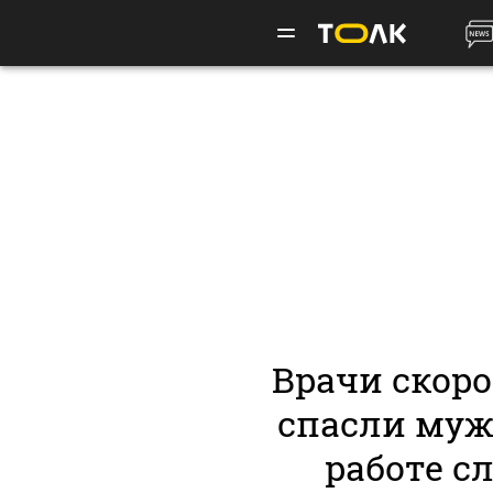
Врачи скор
спасли мужч
работе с