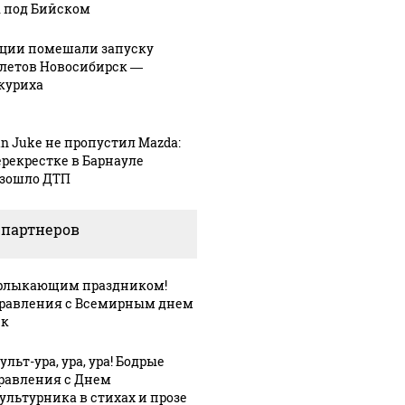
 под Бийском
ции помешали запуску
летов Новосибирск —
куриха
an Juke не пропустил Mazda:
ерекрестке в Барнауле
зошло ДТП
 партнеров
рлыкающим праздником!
равления с Всемирным днем
ек
льт-ура, ура, ура! Бодрые
равления с Днем
ультурника в стихах и прозе