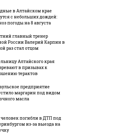
дные в Алтайском крае
утся с небольших дождей:
ноз погоды на 8 августа
етний главный тренер
ной России Валерий Карпин в
ой раз стал отцом
льницу Алтайского края
зревают в призывах к
ршению терактов
Не ешьте эту
В ОАЭ 
 выглядит место
готовую еду из
жестоко
шение вертолета на
аульское предприятие
магазина: список
крипто
азе: смотреть
стило маргарин под видом
очного масла
 человек погибли в ДТП под
еринбургом из-за выезда на
ечку