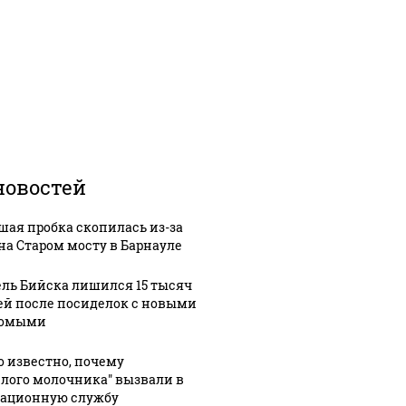
новостей
шая пробка скопилась из-за
на Старом мосту в Барнауле
ль Бийска лишился 15 тысяч
ей после посиделок с новыми
комыми
о известно, почему
елого молочника" вызвали в
ационную службу