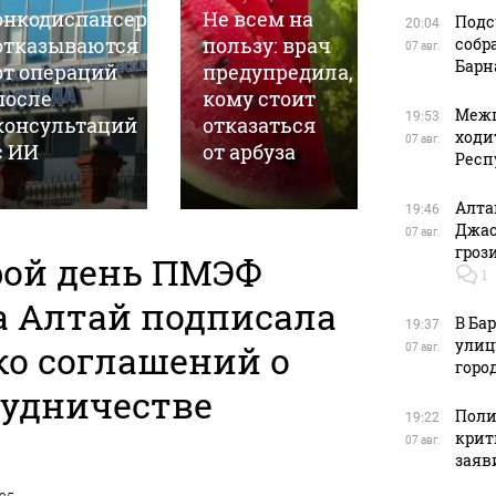
онкодиспансера
Не всем на
ранний
Подс
20:04
отказываются
пользу: врач
сигнал 
собр
07 авг.
Барн
от операций
предупредила,
которы
после
кому стоит
часто
Межп
19:53
консультаций
отказаться
остаетс
ходи
07 авг.
с ИИ
от арбуза
незаме
Респ
Алта
19:46
Джас
07 авг.
гроз
рой день ПМЭФ
1
а Алтай подписала
В Ба
19:37
улиц
ко соглашений о
07 авг.
горо
рудничестве
Поли
19:22
крит
07 авг.
заяв