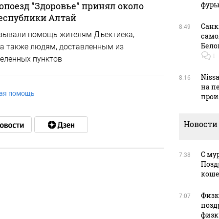
фуры
топоезд "Здоровье" принял около
Республики Алтай
Санк
8:49
зывали помощь жителям Дъектиека,
само
Бело
 а также людям, доставленным из
1
еленных пунктов
Niss
8:16
на п
ая помощь
прои
Новости
С му
7:38
Позд
кош
в
Физку
7:07
позд
физк