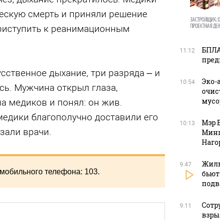
ескую смерть и приняли решение
риступить к реанимационным
БПЛА
11:12
пред
сственное дыхание, три разряда – и
Эко-
10:54
сь. Мужчина открыл глаза,
очис
мусо
а медиков и понял: он жив.
медики благополучно доставили его
Мэр 
10:13
азали врачи.
Минп
Наго
Жиль
9:47
мобильного телефона: 103.
бьют
подв
Сотр
9:11
взры