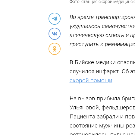
Фото: станция скорой медицинс
Во время транспортировк
ухудшилось самочувстви
клиническую смерть и п
приступить к реанимац
В Бийске медики спасли
случился инфаркт. Об э
скорой помощи
.
На вызов прибыла брига
Ульяновой, фельдшеров
Пациента забрали и пов
состояние мужчины рез
остановилось, пульс ис