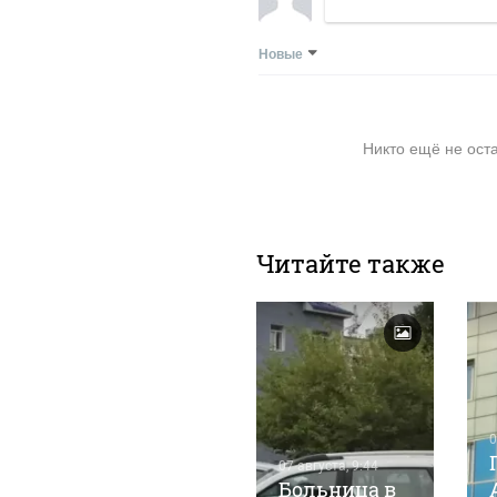
Новые
Никто ещё не ост
Читайте также
04 августа, 22:13
0
Стало
07 августа, 9:44
известно о
Больница в