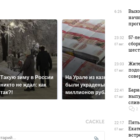
в
Выхо
6:26
начн
прог
57-л
23:32
сбор
07 авг.
шест
Жите
23:03
подо
07 авг.
сове
Такую зиму в России
На Урале из казны
Как
никто не ждал: как
были украдены 18
кру
Барн
22:41
так?!
миллионов рублей
Кавк
выпу
07 авг.
слив
2
Пять
22:17
Екат
07 авг.
встр