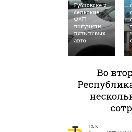
состоянии
Рубцовске и
первого
сельские
пациента,
ФАП
получившего
получили
вакцину от
пять новых
рака
авто
Во вто
Республик
несколь
сот
ТОЛК