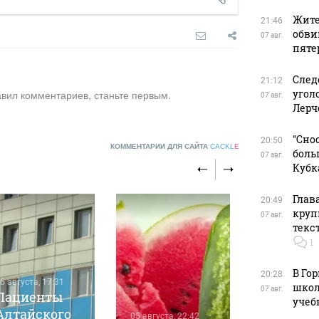
Жите
21:46
обви
07 авг.
пяте
След
21:12
угол
авил комментариев, станьте первым.
07 авг.
Лерч
"Сно
20:50
КОММЕНТАРИИ ДЛЯ САЙТА
CACKL
E
боль
07 авг.
Кубк
Глав
20:49
круп
07 авг.
текс
1
В Го
20:28
6 августа, 17:31
05 августа, 1
школ
07 авг.
Пациенты
Онколо
учеб
Алтайского
назвал
05 августа, 22:42