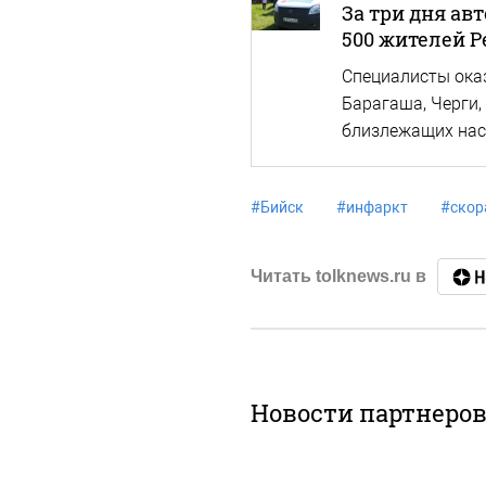
За три дня ав
500 жителей 
Специалисты ока
Барагаша, Черги,
близлежащих нас
#
Бийск
#
инфаркт
#
скор
Читать tolknews.ru в
Новости партнеро