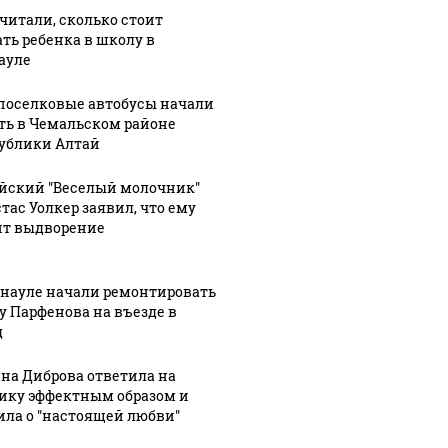
как
состоянии
читали, сколько стоит
рака,
правильно
первого
ать ребенка в школу в
ауле
й
охладиться в
пациента,
жару без
получившего
оселковые автобусы начали
я
вреда для
вакцину от
ть в Чемальском районе
ченным
здоровья
рака
ублики Алтай
йский "Веселый молочник"
тас Уолкер заявил, что ему
ит выдворение
рнауле начали ремонтировать
у Парфенова на въезде в
д
на Диброва ответила на
ику эффектным образом и
ила о "настоящей любви"