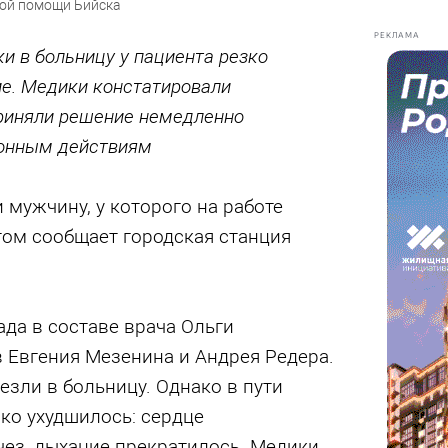
кой помощи Бийска
РЕКЛАМА
и в больницу у пациента резко
е. Медики констатировали
риняли решение немедленно
ионным действиям
 мужчину, у которого на работе
том сообщает городская станция
да в составе врача Ольги
 Евгения Мезенина и Андрея Редера.
езли в больницу. Однако в пути
ко ухудшилось: сердце
чез, дыхание прекратилось. Медики