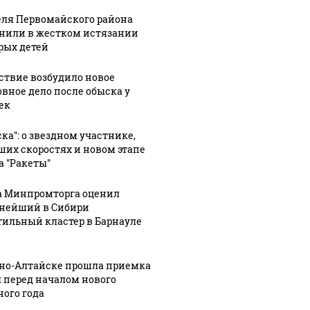
ля Первомайского района
нили в жестком истязании
рых детей
ствие возбудило новое
овное дело после обыска у
ек
ска": о звездном участнике,
ших скоростях и новом этапе
а "Ракеты"
а Минпромторга оценил
нейший в Сибири
тильный кластер в Барнауле
рно-Алтайске прошла приемка
9:07
04 августа, 23:11
04 августа, 22:13
 перед началом нового
г
Врач
Стало
ного года
рассказал,
известно о