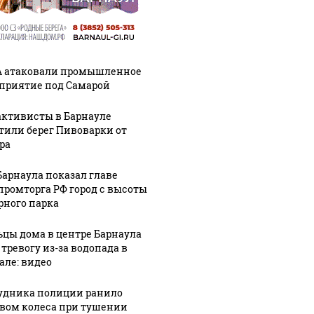
 атаковали промышленное
приятие под Самарой
активисты в Барнауле
тили берег Пивоварки от
ра
Барнаула показал главе
ромторга РФ город с высоты
рного парка
цы дома в центре Барнаула
 тревогу из-за водопада в
але: видео
удника полиции ранило
вом колеса при тушении