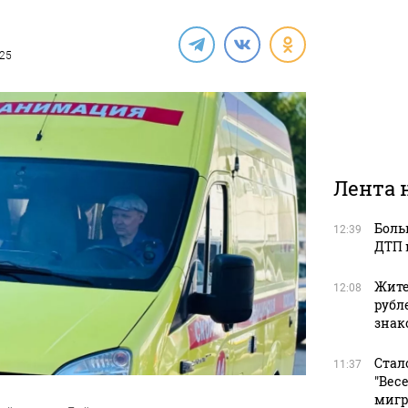
025
Лента 
Боль
12:39
ДТП 
Жите
12:08
рубл
зна
Стал
11:37
"Вес
мигр