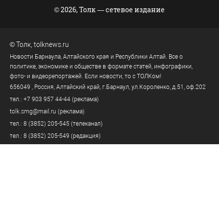
© 2026, Толк — сетевое издание
©
Толк
,
tolknews.ru
Новости Барнаула, Алтайского края и Республики Алтай. Все о
политике, экономике и обществе в формате статей, инфографики,
фото- и видеорепортажей. Если новости, то с ТОЛКом!
656049
, Россия, Алтайский край, г.
Барнаул
,
ул.Короленко, д.51, оф.202
тел.:
+7 903 957 44-44
(реклама)
tolk.smg@mail.ru
(реклама)
тел.:
8 (3852) 205-545
(телеканал)
тел.:
8 (3852) 205-549
(редакция)
tolknews@yandex.ru
(редакция)
Политика персональных данных
18+
Пользовательское соглашение
Правила комментирования
Правила применения рекомендательных технологий