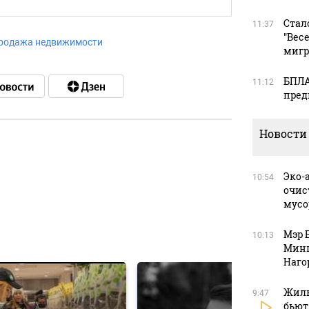
Стал
11:37
"Вес
родажа недвижимости
мигр
БПЛА
11:12
пред
Новости
в
Эко-
10:54
очис
мусо
в
Мэр 
10:13
Минп
Наго
Жиль
9:47
бьют