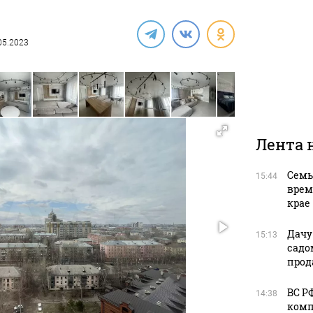
.05.2023
Лента 
Семь
15:44
врем
крае
Дачу
15:13
садо
прод
ВС Р
14:38
комп