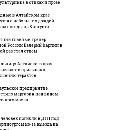
ультурника в стихах и прозе
дные в Алтайском крае
утся с небольших дождей:
ноз погоды на 8 августа
етний главный тренер
ной России Валерий Карпин в
ой раз стал отцом
льницу Алтайского края
зревают в призывах к
ршению терактов
07 августа, 6:48
Квартиру с
0:15
07 августа, 8:03
аульское предприятие
ь
Годы
панорамными
стило маргарин под видом
ку".
тишины: в
окнами с
очного масла
ир
Бийске снова
видом на
ин о
не нашлось
центр
ии
желающих
Барнаула
 человек погибли в ДТП под
ки",
купить
продают за
еринбургом из-за выезда на
ечку