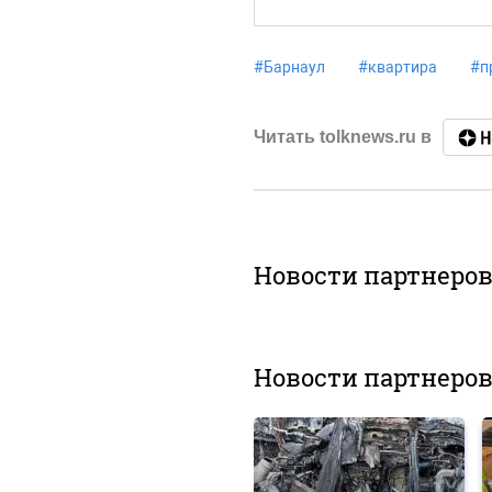
#
Барнаул
#
квартира
#
п
Читать tolknews.ru в
Новости партнеро
Новости партнеро