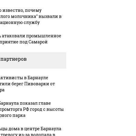
о известно, почему
елого молочника" вызвали в
ационную службу
 атаковали промышленное
приятие под Самарой
 партнеров
активисты в Барнауле
тили берег Пивоварки от
ра
Барнаула показал главе
ромторга РФ город с высоты
рного парка
цы дома в центре Барнаула
 тревогу из-за водопада в