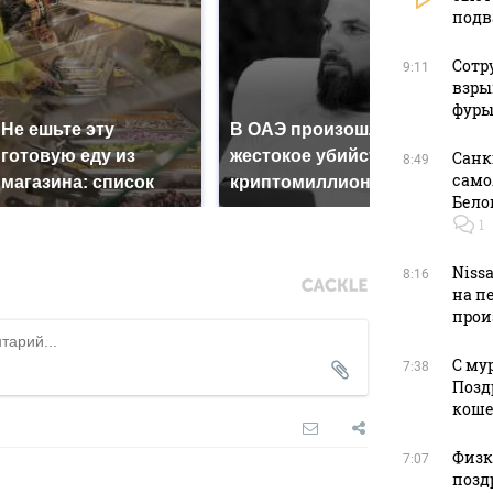
подв
Сотр
9:11
взры
фуры
Не ешьте эту
В ОАЭ произошло
Все 
готовую еду из
жестокое убийство
Санк
8:49
пад
само
магазина: список
криптомиллионера
Кавк
Бело
1
Niss
8:16
на п
прои
С му
7:38
Позд
кош
Физку
7:07
позд