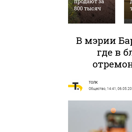
24 млн руб.
продают за
Фото
800 тысяч
В мэрии Ба
где в 
отремо
ТОЛК
Общество
, 14:41, 06.05.2