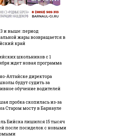
33 и выше: период
альной жары возвращается в
йский край
ийских школьников с 1
ября ждет новая программа
рно-Алтайске директора
школы будут судить за
ивное обучение водителей
шая пробка скопилась из-за
на Старом мосту в Барнауле
ль Бийска лишился 15 тысяч
ей после посиделок с новыми
комыми