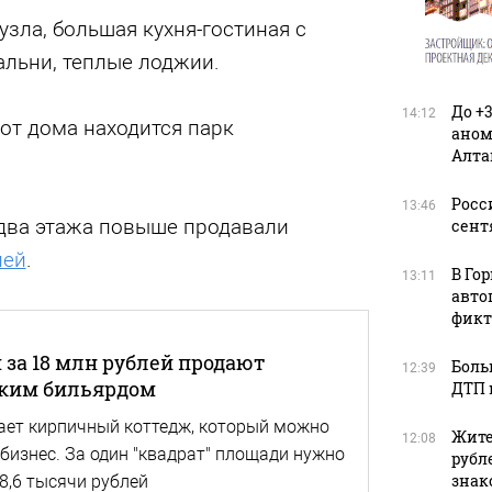
узла, большая кухня-гостиная с
альни, теплые лоджии.
До +
14:12
от дома находится парк
аном
Алта
Росс
13:46
 два этажа повыше продавали
сент
лей
.
В Го
13:11
авто
фикт
 за 18 млн рублей продают
Боль
12:39
ским бильярдом
ДТП 
ает кирпичный коттедж, который можно
Жите
12:08
бизнес. За один "квадрат" площади нужно
рубл
зна
8,6 тысячи рублей