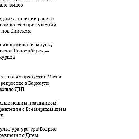
але: видео
удника полиции ранило
вом колеса при тушении
 под Бийском
Таких событий не
новости по
В магази
было с 1945: чего
ции помешали запуску
ению вертолета на
ажиотаж 
летов Новосибирск —
ждать всем нам?
азе: читать здесь
продукта
куриха
an Juke не пропустил Mazda:
ерекрестке в Барнауле
зошло ДТП
рлыкающим праздником!
равления с Всемирным днем
ек
льт-ура, ура, ура! Бодрые
равления с Днем