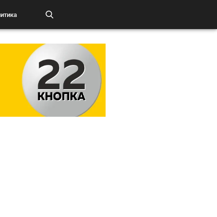
итика