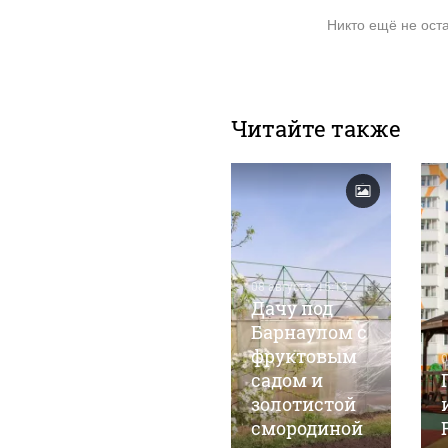
Никто ещё не ост
Читайте также
07 августа, 6:48
Квартиру с
08 августа, 15:13
панорамными
Дачу под
окнами с
Барнаулом с
видом на
фруктовым
0
центр
садом и
Барнаула
золотистой
продают за
смородиной