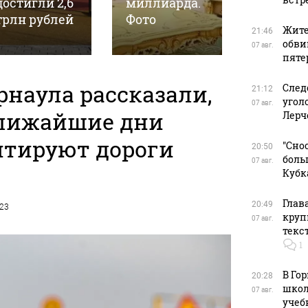
достигли 2,6
миллиарда.
Потока 
трлн рублей
Фото
только
Жите
21:46
обви
07 авг.
пяте
рнаула рассказали,
След
21:12
угол
07 авг.
ближайшие дни
Лерч
нтируют дороги
"Сно
20:50
боль
07 авг.
Кубк
Глав
20:49
023
круп
07 авг.
текс
1
В Го
20:28
школ
07 авг.
учеб