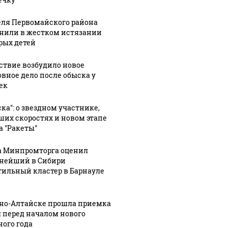
и не
высотку-
24 млн руб.
долгострой
Фото
ля Первомайского района
нили в жестком истязании
рых детей
ствие возбудило новое
овное дело после обыска у
ек
ска": о звездном участнике,
ших скоростях и новом этапе
а "Ракеты"
а Минпромторга оценил
нейший в Сибири
тильный кластер в Барнауле
рно-Алтайске прошла приемка
 перед началом нового
ного года