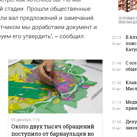
ой стадии. Прошли общественные
ли вал предложений и замечаний.
отчиком мы доработаем документ и
уем его утвердить", – сообщил
В Ал
22:12
поис
06 авг.
Кату
С ос
21:46
обще
06 авг.
Клав
21:42
Масл
06 авг.
Медв
21:14
прин
06 авг.
05 декабря, 7:16
Депу
21:06
Около двух тысяч обращений
зако
06 авг.
поступило от барнаульцев во