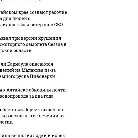
тайском крае создают рабочие
а для людей с
лидностью и ветеранов СВО
азвал три версии крушения
омоторного самолета Cessna в
тской области
ли Барнаула опасаются
шений на Малахова из-за
емного русла Пивоварки
рно-Алтайске обновили почти
 водопровода за два года
юбленный Лерчек вышел на
 и рассказал о ее лечении от
логии
ина выпал из лодки и исчез