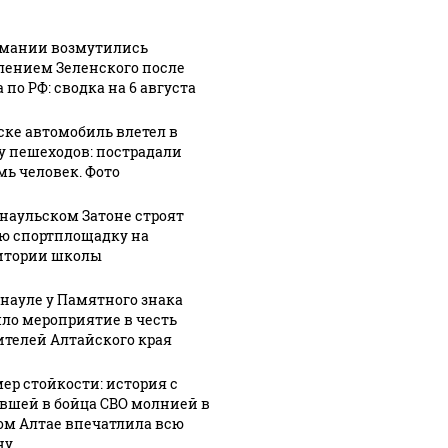
рмании возмутились
лением Зеленского после
 по РФ: сводка на 6 августа
ске автомобиль влетел в
у пешеходов: пострадали
мь человек. Фото
СМИ: В 
рнаульском Затоне строят
ю спортплощадку на
Таких событий не
полице
новости по
итории школы
было с 1945: чего
машину
ению вертолета на
ждать всем нам?
подожг
азе: читать здесь
рнауле у Памятного знака
ло мероприятие в честь
ителей Алтайского края
ер стойкости: история с
вшей в бойца СВО молнией в
ом Алтае впечатлила всю
ну