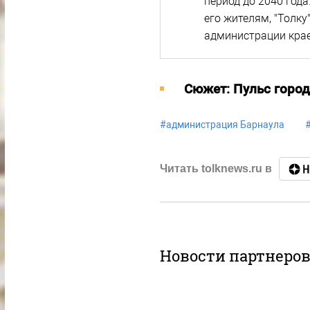
период до 2040 года
его жителям, "Толк
администрации кра
Cюжет: Пульс город
#
администрация Барнаула
Читать tolknews.ru в
Новости партнеро