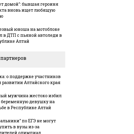
ет домой": бывшая героиня
кта вновь ищет любящую
ью
езвый юноша на мотоблоке
л в ДТП с пьяной автоледи в
ублике Алтай
 партнеров
ка: о поддержке участников
и развитии Алтайского края
ый мужчина жестоко избил
 беременную девушку на
ьбе в Республике Алтай
бальники" по ЕГЭ не могут
упить в вузы из-за
дителей олимпиад