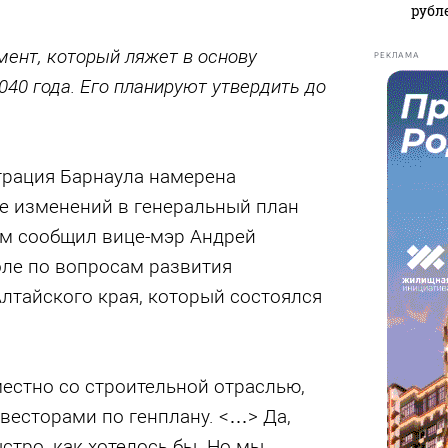
рубл
мент, который ляжет в основу
РЕКЛАМА
040 года. Его планируют утвердить до
трация Барнаула намерена
е изменений в генеральный план
ом сообщил вице-мэр Андрей
оле по вопросам развития
лтайского края, который состоялся
естно со строительной отраслью,
весторами по генплану. <…> Да,
стро, как хотелось бы. Но мы