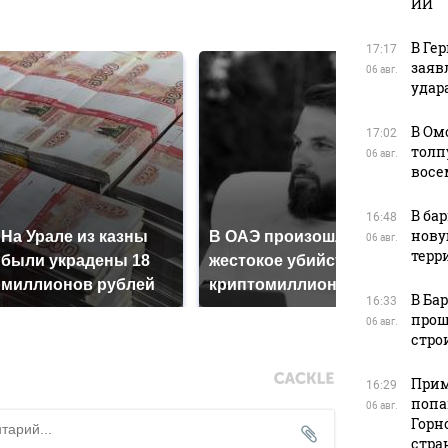
ИИ
в
В Ге
17:17
заяв
06 авг.
удара
В Ом
17:02
толп
06 авг.
восе
В ба
16:48
нову
На Урале из казны
В ОАЭ произошло
06 авг.
Все 
терр
были украдены 18
жестокое убийство
пад
миллионов рублей
криптомиллионера
Кавк
В Ба
16:33
прош
06 авг.
стро
Прим
16:29
попа
06 авг.
Горн
стра