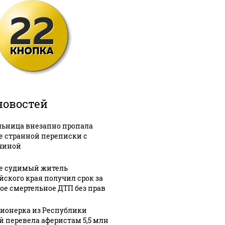
новостей
ьница внезапно пропала
е странной переписки с
чиной
е судимый житель
йского края получил срок за
ое смертельное ДТП без прав
ионерка из Республики
й перевела аферистам 5,5 млн