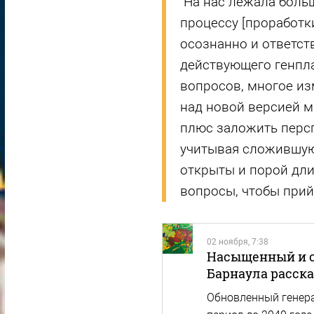
"На нас лежала боль
процессу [проработ
осознанно и ответст
действующего генпл
вопросов, многое из
над новой версией м
плюс заложить персп
учитывая сложившую
открыты и порой дл
вопросы, чтобы прий
02 ноября, 7:38
Насыщенный и с
Барнаула расска
Обновленный генера