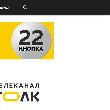
итика