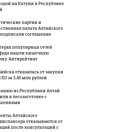
водой на Катуни в Республике
й
тические партии и
ственная палата Алтайского
 подписали соглашение
ргерах популярных сетей
фуда нашли кишечную
чку. Антирейтинг
Бийска отказалась от закупки
 H3 за 3,45 млн рублей
анию из Республики Алтай
или в лесозаготовке с
ушениями
енты Алтайского
диспансера отказываются от
аций после консультаций с