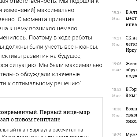
шая ответственность. Мы подошли к
ки изменений] максимально
В Ал
19:37
мест
венно. С момента принятия
06 авг.
инва
ана к нему возникло немало
менилось. Поэтому в ходе работы
СК н
19:21
легк
06 авг.
ы должны были учесть все нюансы,
Ирку
ективы развития на будущее,
Жите
ся ситуацию. Мы были максимально
19:06
обру
06 авг.
ительно обсуждали ключевые
подз
ти к оптимальному решению".
В Го
18:52
8 км
06 авг.
Возл
18:38
овременный. Первый вице-мэр
связь
06 авг.
зал о новом генплане
онко
льный план Барнаула рассчитан на
Мужч
18:29