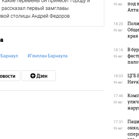
. Какие перемены он принесет городу и
под 
06 авг.
у" рассказал первый замглавы
Алта
евой столицы Андрей Федоров
Поли
18:20
Обще
06 авг.
края
а
В бу
18:16
фаст
#
Барнаул
#
Генплан Барнаула
06 авг.
пало
ЦГБ 
18:03
Haval
06 авг.
Комп
17:46
улич
06 авг.
нар
в
Паци
17:31
онко
06 авг.
опер