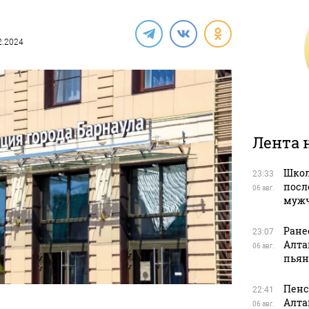
12.2024
Лента 
Школ
23:33
посл
06 авг.
муж
Ране
23:07
Алта
06 авг.
пьян
Пенс
22:41
Алта
06 авг.