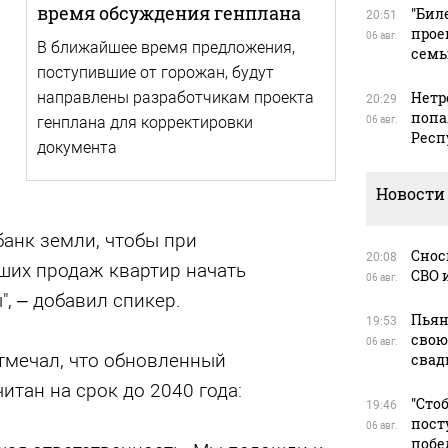
время обсуждения генплана
"Бил
20:51
прое
06 авг.
В ближайшее время предложения,
сем
поступившие от горожан, будут
Нетр
направлены разработчикам проекта
20:29
попа
генплана для корректировки
06 авг.
Респ
документа
Новости
анк земли, чтобы при
Снос
20:08
ших продаж квартир начать
СВО 
06 авг.
, – добавил спикер.
Пьян
19:53
свою
06 авг.
отмечал, что обновленный
свад
итан на срок до 2040 года:
"Сто
19:46
пост
06 авг.
побе