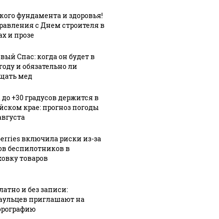
кого фундамента и здоровья!
равления с Днем строителя в
ах и прозе
вый Спас: когда он будет в
году и обязательно ли
щать мед
 до +30 градусов держится в
йском крае: прогноз погоды
августа
berries включила риски из-за
ов беспилотников в
ховку товаров
0:23
1
латно и без записи:
 в
аульцев приглашают на
07 августа, 10:15
1
07 августа, 8:03
Строить
Годы
рографию