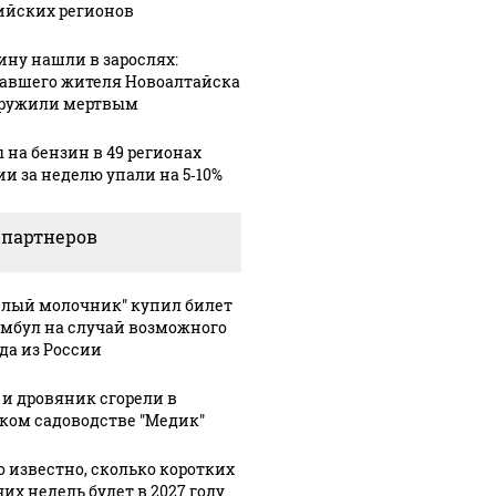
ийских регионов
ну нашли в зарослях:
авшего жителя Новоалтайска
ружили мертвым
 на бензин в 49 регионах
ии за неделю упали на 5‑10%
 партнеров
елый молочник" купил билет
амбул на случай возможного
да из России
 и дровяник сгорели в
ком садоводстве "Медик"
о известно, сколько коротких
их недель будет в 2027 году