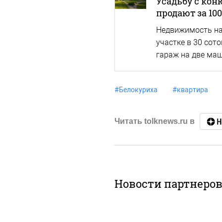
Усадьбу с ко
продают за 10
Недвижимость нах
участке в 30 сот
гараж на две ма
#
Белокуриха
#
квартира
Читать tolknews.ru в
Новости партнеро