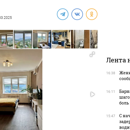
.03.2025
Лента 
Жени
16:38
сооб
Барн
16:11
шаго
боль 
С на
15:47
заде
води