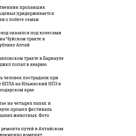
сии
"изюминку".
тишины: в
твенник пропавших
овой
Владимир
Бийске снова
ьцевых придерживается
 в
Отмашкин о
не нашлось
ии о побеге семьи
е за
развитии
желающих
ь
"Камчатки",
купить
ход оказался под колесами
рда.
Потока и не
высотку-
 на Чуйском тракте в
только
долгострой
ублике Алтай
авловском тракте в Барнауле
цикл попал в аварию
ь человек пострадали при
е БПЛА на Ильинский НПЗ в
нодарском крае
тье на четырех лапах: в
ауле прошел фестиваль
шних животных. Фото
а ремонта путей в Алтайском
 временно изменят