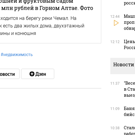
нюшней и фруктовым садом
росс
0 млн рублей в Горном Алтае. Фото
Маши
12:44
одится на берегу реки Чемал. На
проп
ок есть два жилых дома, двухэтажный
обна
шины и конюшня
Цены
12:12
Росс
#
недвижимость
Новости
"Вес
11:37
в Ст
выез
Баня
11:09
в
бийс
Стал
10:38
рабоч