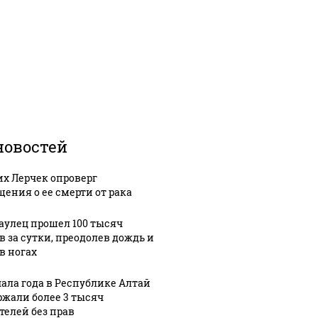
новостей
х Лерчек опроверг
щения о ее смерти от рака
аулец прошел 100 тысяч
в за сутки, преодолев дождь и
в ногах
чала года в Республике Алтай
ржали более 3 тысяч
телей без прав