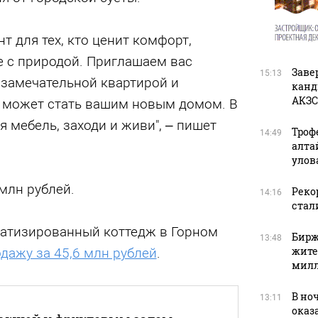
т для тех, кто ценит комфорт,
е с природой. Приглашаем вас
Заве
15:13
 замечательной квартирой и
канд
АКЗС
а может стать вашим новым домом. В
я мебель, заходи и живи", – пишет
Троф
14:49
алта
улов
 млн рублей.
Рекор
14:16
стал
атизированный коттедж в Горном
Бирж
13:48
жите
дажу за 45,6 млн рублей
.
милл
В но
13:11
оказ