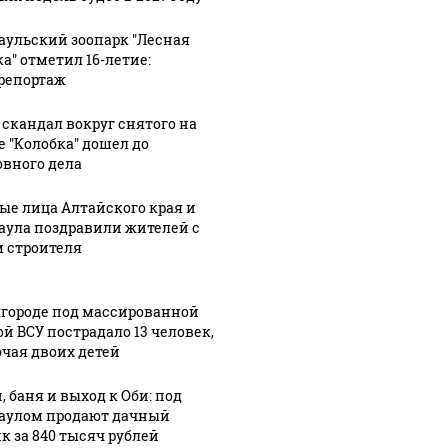
аульский зоопарк "Лесная
ка" отметил 16-летие:
репортаж
 скандал вокруг снятого на
е "Колобка" дошел до
овного дела
ые лица Алтайского края и
: В Химках на
аула поздравили жителей с
ицейскую
Где будет встреча
Такую з
 строителя
ину напали и
президентов США и
никто н
ожгли.
России: Европа?
так?!
лгороде под массированной
ой ВСУ пострадало 13 человек,
чая двоих детей
, баня и выход к Оби: под
аулом продают дачный
к за 840 тысяч рублей