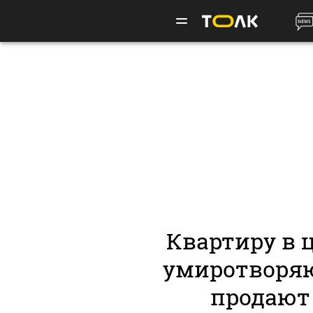
Квартиру в 
умиротворя
продают 