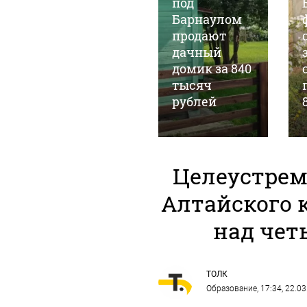
тишины: в
под
Бийске снова
Барнаулом
не нашлось
продают
желающих
дачный
купить
домик за 840
высотку-
тысяч
долгострой
рублей
Целеустрем
Алтайского 
над че
ТОЛК
Образование
, 17:34, 22.0