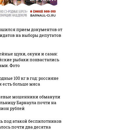
ршился прием документов от
идатов на выборы депутатов
ейные щуки, окуни и сазан:
йские рыбаки похвастались
ами. Фото
дные 100 кг в год: россияне
и есть больше мяса
евые мошенники обманули
льницу Барнаула почти на
ион рублей
чь под атакой беспилотников
алось почти два десятка