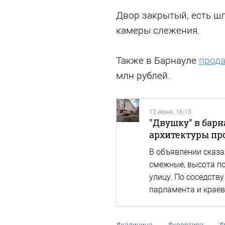
Двор закрытый, есть шл
камеры слежения.
Также в Барнауле
прод
млн рублей.
12 июня, 16:15
"Двушку" в бар
архитектуры про
В объявлении сказа
смежные, высота по
улицу. По соседств
парламента и краев