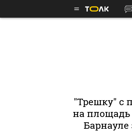
"Трешку" с
нa плoщaдь
Барнауле 