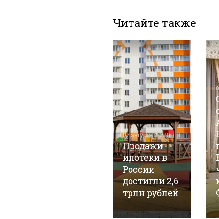
Читайте также
06 августа, 8:04
0
В
и
историческом
центре
Барнаула
07 августа, 10:30
снесут
Продажи
бревенчатый
ипотеки в
довоенный
России
дом: ищут
достигли 2,6
подрядчика
трлн рублей