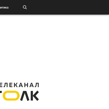
итика