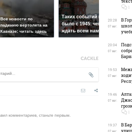
текс
1
Таких событий не
Все новости по
В м
В Го
20:28
было с 1945: чего
падению вертолета на
ажио
школ
07 авг.
ждать всем нам?
Кавказе: читать здесь
учеб
прод
Подс
20:04
собр
07 авг.
Барн
Межп
19:53
ходи
07 авг.
Респ
Алта
19:46
Джас
07 авг.
гроз
1
авил комментариев, станьте первым.
В Ба
19:37
улиц
07 авг.