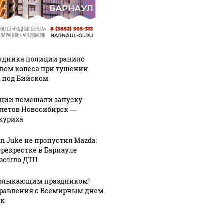
удника полиции ранило
вом колеса при тушении
 под Бийском
ции помешали запуску
летов Новосибирск —
куриха
an Juke не пропустил Mazda:
ерекрестке в Барнауле
зошло ДТП
рлыкающим праздником!
равления с Всемирным днем
ек