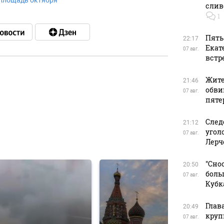
площадь октября
слив
1
Пять
22:17
Екат
07 авг.
встр
Жите
21:46
обви
в
07 авг.
пяте
След
21:12
угол
07 авг.
в
Лерч
"Сно
20:50
боль
07 авг.
Кубк
Глав
20:49
круп
07 авг.