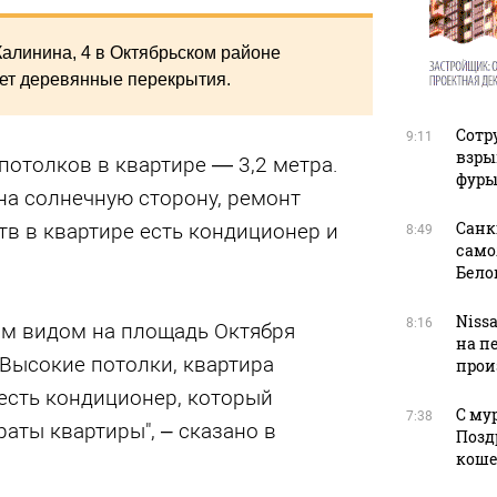
алинина, 4 в Октябрьском районе
еет деревянные перекрытия.
Сотр
9:11
взры
 потолков в квартире — 3,2 метра.
фуры
 на солнечную сторону, ремонт
Санк
тв в квартире есть кондиционер и
8:49
само
Бело
Niss
8:16
ым видoм нa плoщaдь Oктябpя
на п
 Выcокие потoлки, квартиpa
прои
есть кондиционер, который
С му
7:38
аты квартиры", – сказано в
Позд
кош