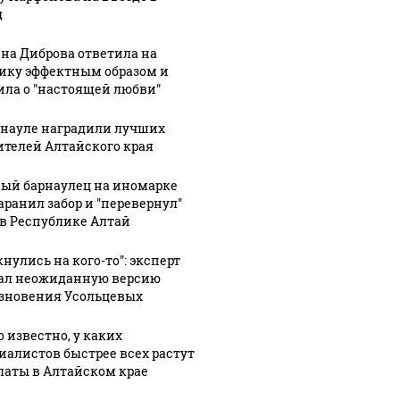
д
на Диброва ответила на
ику эффектным образом и
ила о "настоящей любви"
рнауле наградили лучших
ителей Алтайского края
07 августа, 6:48
06 августа, 8:04
Квартиру с
В
:03
ый барнаулец на иномарке
панорамными
историческом
аранил забор и "перевернул"
 в
 в Республике Алтай
окнами с
центре
снова
видом на
Барнаула
нулись на кого-то": эксперт
ось
центр
снесут
ал неожиданную версию
щих
Барнаула
бревенчатый
зновения Усольцевых
продают за
довоенный
-
24 млн руб.
дом: ищут
о известно, у каких
рой
Фото
подрядчика
иалистов быстрее всех растут
латы в Алтайском крае