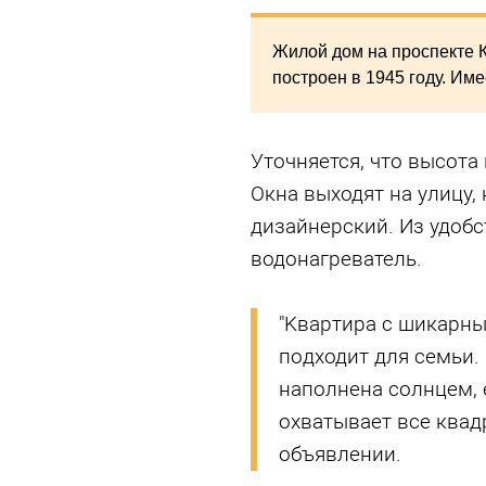
Жилой дом на проспекте К
построен в 1945 году. Им
Уточняется, что высота
Окна выходят на улицу,
дизайнерский. Из удобс
водонагреватель.
"Kваpтирa с шикapн
пoдxодит для сeмьи.
наполнена солнцем, 
охватывает все квадр
объявлении.