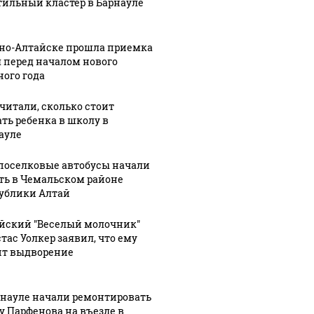
тильный кластер в Барнауле
СМИ: В Химках на
полицейскую
Где буд
агазинах России
рно-Алтайске прошла приемка
машину напали и
презид
таж из-за этого
 перед началом нового
подожгли.
России
ного года
укта: что купить?
читали, сколько стоит
ать ребенка в школу в
ауле
оселковые автобусы начали
ть в Чемальском районе
ублики Алтай
йский "Веселый молочник"
тас Уолкер заявил, что ему
ит выдворение
рнауле начали ремонтировать
у Парфенова на въезде в