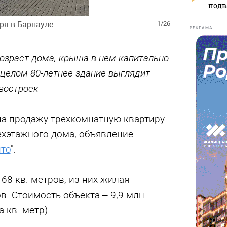
подв
ря в Барнауле
1/26
РЕКЛАМА
озраст дома, крыша в нем капитально
 целом 80-летнее здание выглядит
востроек
на продажу трехкомнатную квартиру
ехэтажного дома, объявление
то
".
68 кв. метров, из них жилая
ов. Стоимость объекта – 9,9 млн
 кв. метр).