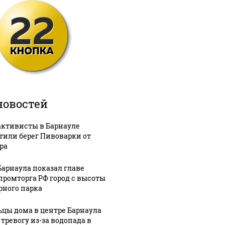
новостей
активисты в Барнауле
тили берег Пивоварки от
ра
Барнаула показал главе
ромторга РФ город с высоты
рного парка
цы дома в центре Барнаула
 тревогу из-за водопада в