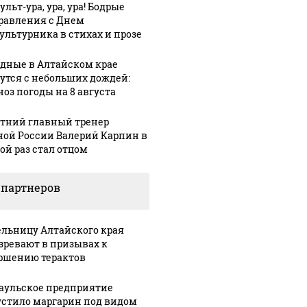
льт-ура, ура, ура! Бодрые
равления с Днем
ультурника в стихах и прозе
дные в Алтайском крае
утся с небольших дождей:
ноз погоды на 8 августа
етний главный тренер
ной России Валерий Карпин в
ой раз стал отцом
 партнеров
льницу Алтайского края
зревают в призывах к
ршению терактов
аульское предприятие
стило маргарин под видом