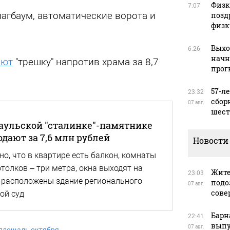
Физку
7:07
агбаум, автоматические ворота и
позд
физк
Выхо
6:26
начн
ают
"трешку" напротив храма за 8,7
прог
57-л
23:32
сбор
07 авг.
шест
наульской "сталинке"-памятнике
дают за 7,6 млн рублей
Новости
но, что в квартире есть балкон, комнаты
толков – три метра, окна выходят на
Жите
23:03
у расположены здание регионального
подо
07 авг.
сове
ой суд
Барн
22:41
выпу
07 авг.