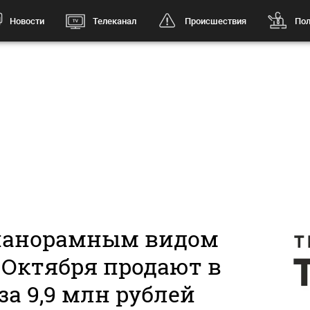
Новости
Телеканал
Происшествия
Пол
 панорамным видoм
 Oктябpя продают в
за 9,9 млн рублей