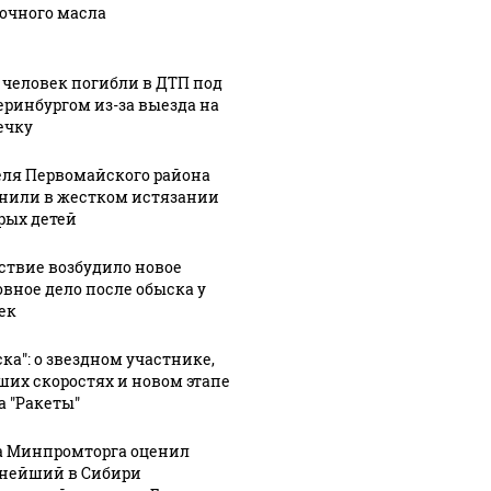
очного масла
 человек погибли в ДТП под
еринбургом из-за выезда на
ечку
ля Первомайского района
нили в жестком истязании
рых детей
ствие возбудило новое
овное дело после обыска у
ек
ска": о звездном участнике,
ших скоростях и новом этапе
а "Ракеты"
а Минпромторга оценил
нейший в Сибири