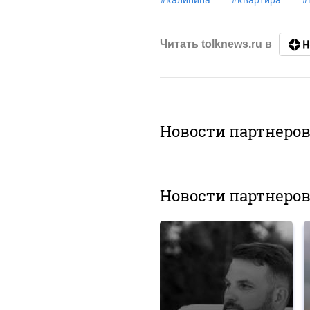
#
калинина
#
квартира
#
Читать tolknews.ru в
Новости партнеро
Новости партнеро