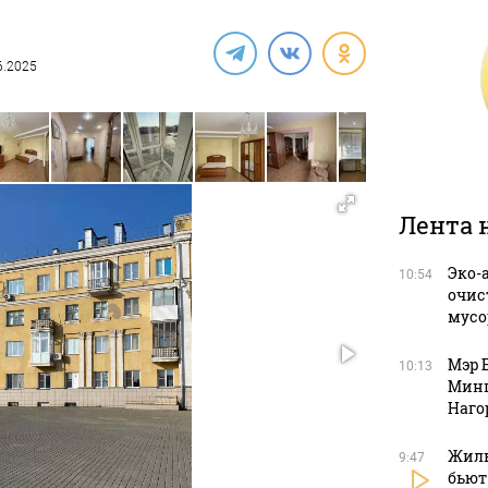
06.2025
Лента 
Эко-
10:54
очис
мусо
Мэр 
10:13
Минп
Наго
Жиль
9:47
бьют