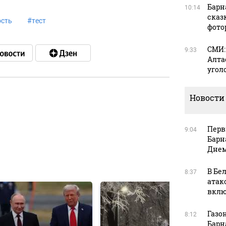
Барн
10:14
сказ
сть
#
тест
фото
СМИ:
9:33
Алта
угол
Новости
в
Перв
9:04
Барн
Днем
в
В Бе
8:37
атак
вклю
Газон
8:12
Барн