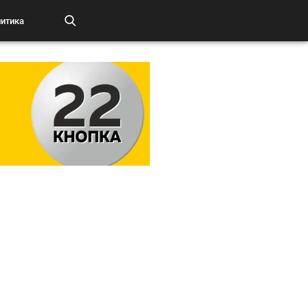
итика