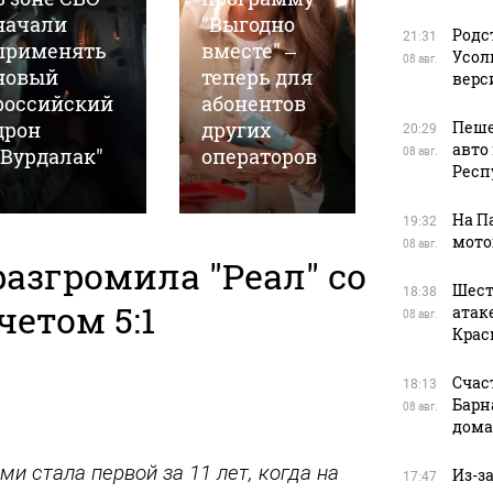
начали
"Выгодно
пропал 
Родс
21:31
применять
вместе" –
App Stor
Усол
08 авг.
новый
теперь для
вскоре
верс
российский
абонентов
появил
дрон
других
опять: ч
Пеше
20:29
авто
"Вурдалак"
операторов
происхо
08 авг.
Респ
На П
19:32
мото
08 авг.
разгромила "Реал" со
Шест
18:38
четом 5:1
атак
08 авг.
Крас
Счас
18:13
Барн
08 авг.
дома
и стала первой за 11 лет, когда на
Из-з
17:47