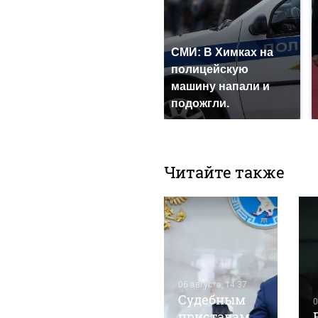
СМИ: В Химках на
полицейскую
машину напали и
подожгли.
Читайте также
03 августа, 12:30
06 августа, 14:37
В "Уралсиб
Судебным
0
ещенный
Бизнес
приставам