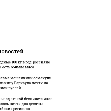
новостей
дные 100 кг в год: россияне
и есть больше мяса
евые мошенники обманули
льницу Барнаула почти на
ион рублей
чь под атакой беспилотников
алось почти два десятка
ийских регионов