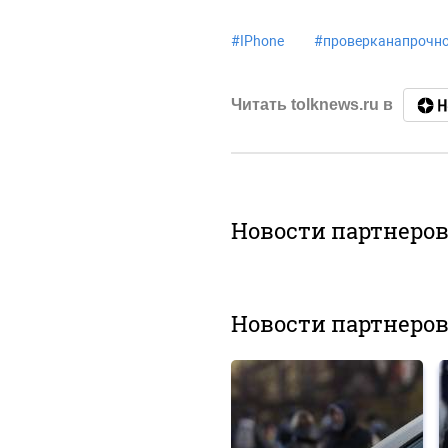
#
IPhone
#
проверканапрочно
Читать tolknews.ru в
Новости партнеро
Новости партнеро