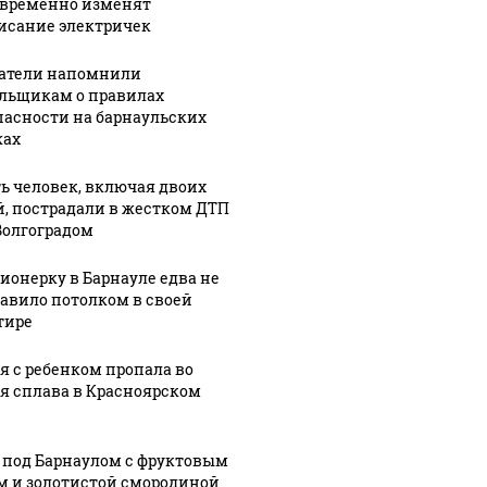
 временно изменят
исание электричек
атели напомнили
льщикам о правилах
пасности на барнаульских
ах
ь человек, включая двоих
й, пострадали в жестком ДТП
Волгоградом
ионерку в Барнауле едва не
авило потолком в своей
тире
я с ребенком пропала во
я сплава в Красноярском
 под Барнаулом с фруктовым
м и золотистой смородиной