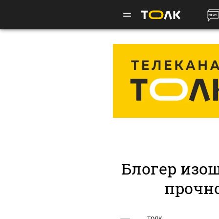
Блогер изо
прочно