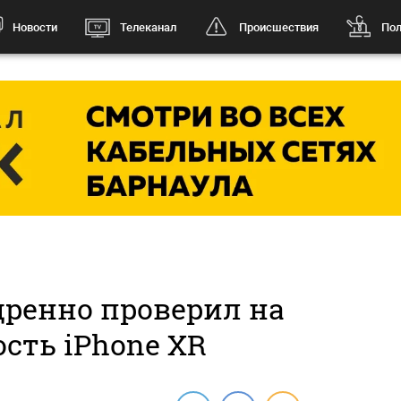
Новости
Телеканал
Происшествия
Пол
щренно проверил на
сть iPhone XR