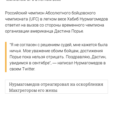
Российский чемпион Абсолютного бойцовского
чемпионата (UFC) в легком весе Хабиб Нурмагомедов
ответил на вызов со стороны временного чемпиона
организации американца Дастина Порье.
"Я не согласен с решением судей, мне кажется была
ничья. Мое уважение обоим бойцам, достижения
Порье пока нельзя отрицать. Поздравляю, Дастин,
увидимся в сентябре", — написал Нурмагомедов в
своем Twitter.
Нурмагомедов отреагировал на оскорбления
Макгрегором его жены
Ранее 30-летний американец стал временным
чемпионом UFC в легком весе, победив Макса