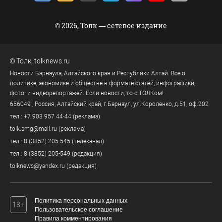
© 2026, Толк — сетевое издание
©
Толк
,
tolknews.ru
Новости Барнаула, Алтайского края и Республики Алтай. Все о
политике, экономике и обществе в формате статей, инфографики,
фото- и видеорепортажей. Если новости, то с ТОЛКом!
656049
, Россия, Алтайский край, г.
Барнаул
,
ул.Короленко, д.51, оф.202
тел.:
+7 903 957 44-44
(реклама)
tolk.smg@mail.ru
(реклама)
тел.:
8 (3852) 205-545
(телеканал)
тел.:
8 (3852) 205-549
(редакция)
tolknews@yandex.ru
(редакция)
Политика персональных данных
18+
Пользовательское соглашение
Правила комментирования