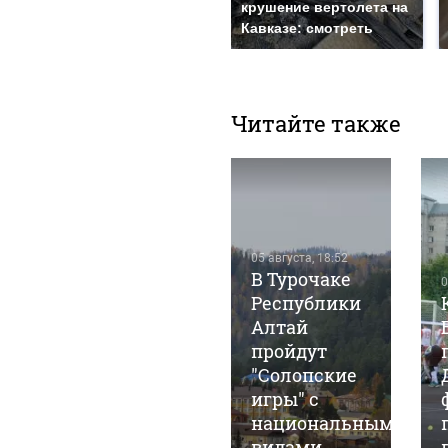
крушение вертолета на
Кавказе: смотреть
Читайте также
05 августа, 18:52
В Турочаке
0
Республики
30 июля, 17:57
"
В Республике
Алтай
Алтай
пройдут
провели
"Солопские
первую
игры" с
тренировку
национальными
по следж-
видами