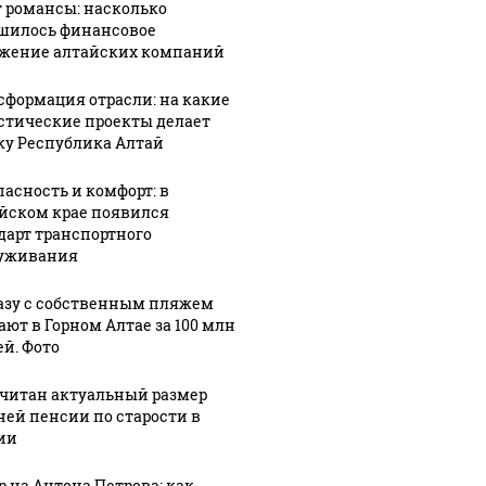
 романсы: насколько
шилось финансовое
жение алтайских компаний
сформация отрасли: на какие
стические проекты делает
ку Республика Алтай
пасность и комфорт: в
йском крае появился
дарт транспортного
уживания
азу с собственным пляжем
ают в Горном Алтае за 100 млн
ей. Фото
читан актуальный размер
ней пенсии по старости в
ии
р на Антона Петрова: как