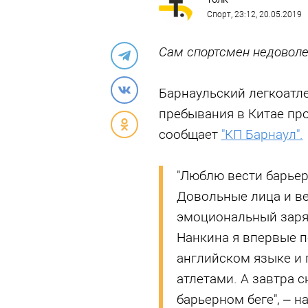
ТОЛК
Спорт
, 23:12, 20.05.2019
Сам спортсмен недоволе
Барнаульский легкоатл
пребывания в Китае про
сообщает
"КП Барнаул".
"Люблю вести барьер
Довольные лица и в
эмоциональный заря
Нанкина я впервые п
английском языке и
атлетами. А завтра 
барьерном беге", – н