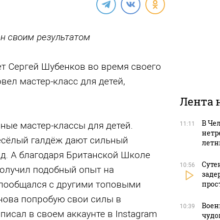
н своим результатом
ет Сергей Шубенков во время своего
вел мастер-класс для детей,
Лента 
В Че
ные мастер-классы для детей.
11:11
нетр
есёлый галдёж дают сильный
летн
д. А благодаря Британской Школе
Суте
10:56
олучил подобный опыт на
заде
 пообщался с другими топовыми
прос
снова попробую свои силы в
Воен
10:39
аписал в своем аккаунте в Instagram
чудо