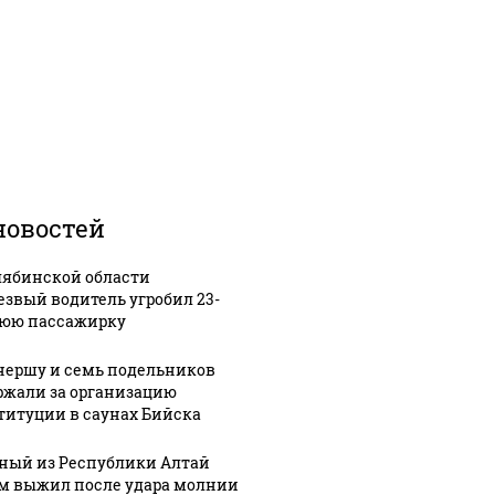
новостей
лябинской области
езвый водитель угробил 23-
юю пассажирку
нершу и семь подельников
ржали за организацию
титуции в саунах Бийска
ный из Республики Алтай
м выжил после удара молнии