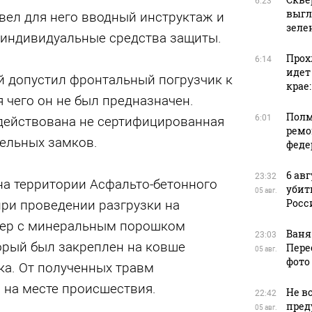
6:23
выгл
вел для него вводный инструктаж и
зеле
 индивидуальные средства защиты.
Прох
6:14
идет
й допустил фронтальный погрузчик к
крае
я чего он не был предназначен.
Полм
6:01
адействована не сертифицированная
ремо
тельных замков.
феде
6 ав
23:32
 на территории Асфальто-бетонного
убит
05 авг.
Росс
при проведении разгрузки на
нер с минеральным порошком
Ваня
23:03
орый был закреплен на ковше
Пере
05 авг.
фото
ка. От полученных травм
 на месте происшествия.
Не в
22:42
пред
05 авг.