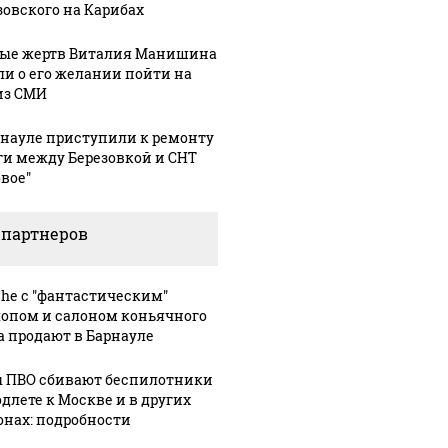
было с 1945: чего
ению вертолета на
ажиотаж 
зовского на Карибах
ждать всем нам?
азе: читать здесь
продукта
ые жертв Виталия Манишина
ли о его желании пойти на
из СМИ
рнауле приступили к ремонту
ги между Березовкой и СНТ
овое"
 партнеров
31 июля, 16:37
che с "фантастическим"
Директор
30 июля, 17:57
опом и салоном коньячного
"Алтайэнерго"
В Республике
2:22
а продают в Барнауле
ий
возглавил
Алтай
ский
алтайскую
провели
 ПВО сбивают беспилотники
т
федерацию
первую
одлете к Москве и в других
онах: подробности
футбола
тренировку
вместо
по следж-