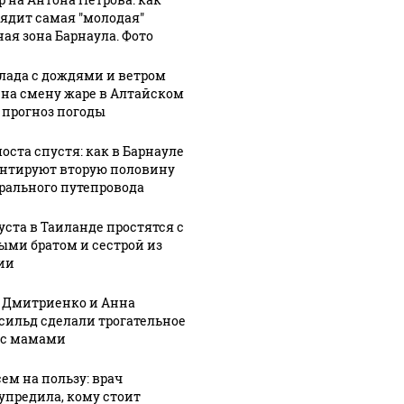
ядит самая "молодая"
ная зона Барнаула. Фото
лада с дождями и ветром
 на смену жаре в Алтайском
: прогноз погоды
оста спустя: как в Барнауле
нтируют вторую половину
рального путепровода
густа в Таиланде простятся с
ыми братом и сестрой из
ии
 Дмитриенко и Анна
сильд сделали трогательное
 с мамами
сем на пользу: врач
упредила, кому стоит