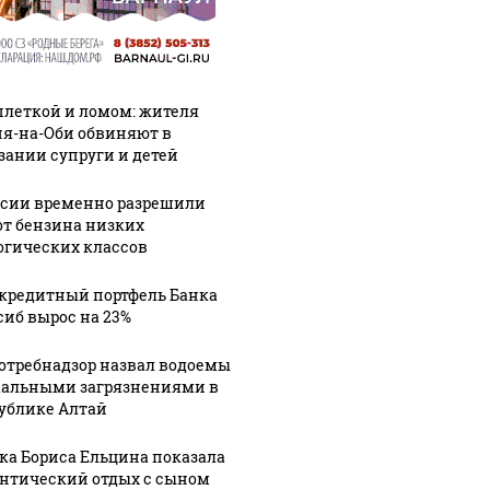
плеткой и ломом: жителя
я-на-Оби обвиняют в
зании супруги и детей
ссии временно разрешили
от бензина низких
огических классов
кредитный портфель Банка
сиб вырос на 23%
отребнадзор назвал водоемы
кальными загрязнениями в
ублике Алтай
ка Бориса Ельцина показала
Таких событий не
новости по
В магази
нтический отдых с сыном