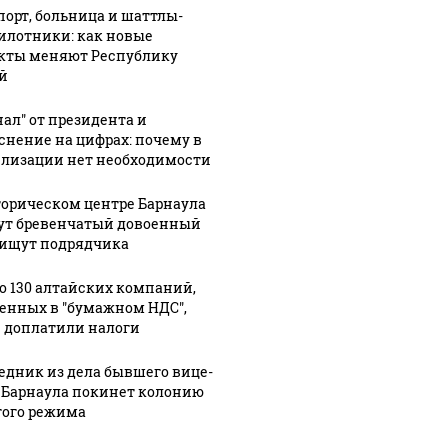
порт, больница и шаттлы-
ия
Смертина
хоккею
илотники: как новые
кты меняют Республику
й
нал" от президента и
снение на цифрах: почему в
лизации нет необходимости
торическом центре Барнаула
ут бревенчатый довоенный
 ищут подрядчика
о 130 алтайских компаний,
енных в "бумажном НДС",
 доплатили налоги
едник из дела бывшего вице-
 Барнаула покинет колонию
гого режима