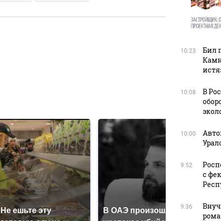
Бил 
10:23
в
Камн
истя
В Ро
10:08
в
обор
экол
Авто
10:00
Урал
Росп
9:52
с фе
Респ
Внуч
9:36
Не ешьте эту
В ОАЭ произошло
Все 
рома