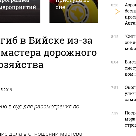
Аэро
8:28
мероприятий
сне
свидан
бесп
прое
Алта
гиб в Бийске из-за
"Сиг
8:15
объя
 мастера дорожного
моби
озяйства
В ис
8:04
снес
дом:
Окол
7:51
.05.2019
улич
сами
но в суд для рассмотрения по
Поср
7:39
мэра
стро
ие дела в отношении мастера