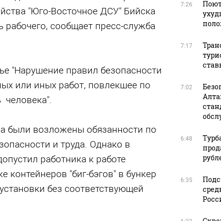
Поют
7:26
йства "Юго-Восточное ДСУ" Бийска
ухуд
поло
ль рабочего, сообщает пресс-служба
Тран
7:17
тури
став
атье "Нарушение правил безопасности
ых или иных работ, повлекшее по
Безо
7:02
Алта
 человека".
стан
обсл
ера были возложены обязанности по
Турб
6:48
опасности и труда. Однако в
прод
рубл
опустил работника к работе
е контейнеров "биг-бэгов" в бункер
Подс
6:35
установки без соответствующей
сред
Росс
Скве