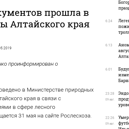
Бого
праз
кументов прошла в
ы Алтайского края
Леге
6:24
пожи
трол
Аном
6:13
.05.2019
авгу
Алта
нко проинформирован о
Буду
6:01
изме
Барн
оведено в Министерстве природных
Эндо
23:28
тайского края в связи с
прод
09 авг.
уров
ями в сфере лесного
щается 31 мая на сайте Рослесхоза.
Умер
22:26
футб
09 авг.
Илья