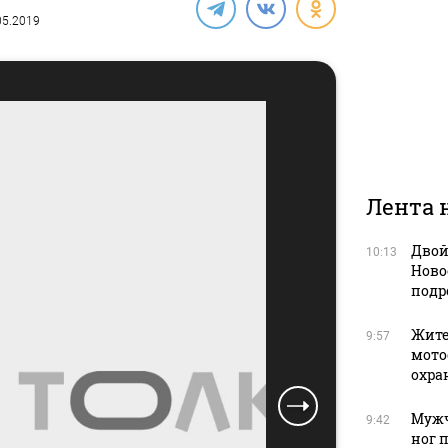
.05.2019
Лента 
Двой
10:13
Ново
подр
Жите
9:57
мото
охра
Мужч
9:42
ног 