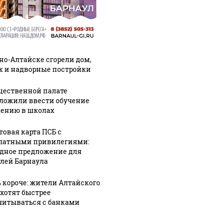
рно-Алтайске сгорели дом,
ж и надворные постройки
щественной палате
ложили ввести обучение
ению в школах
товая карта ПСБ с
латными привилегиями:
дное предложение для
лей Барнаула
% короче: жители Алтайского
 хотят быстрее
читываться с банками