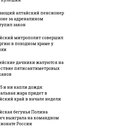
ающий алтайский пенсионер
гоне за адреналином
тупил закон
йский митрополит совершил
ргию в походном храме у
юхи
ийские дачники жалуются на
ствие пятисантиметровых
канов
35 и ни капли дождя:
альная жара придет в
йский край в начале недели
йская бегунья Полина
ич выиграла на командном
ионате России