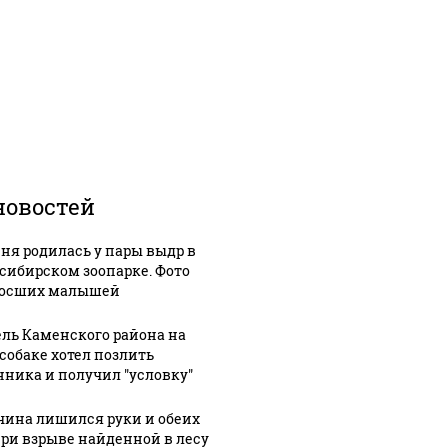
новостей
ня родилась у пары выдр в
сибирском зоопарке. Фото
осших малышей
ль Каменского района на
собаке хотел позлить
нника и получил "условку"
ина лишился руки и обеих
при взрыве найденной в лесу