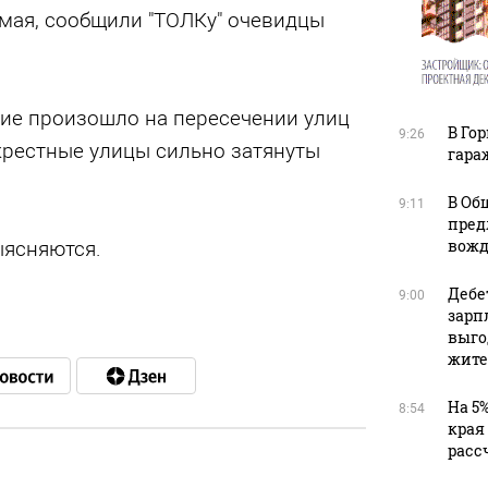
мая, сообщили "ТОЛКу" очевидцы
ние произошло на пересечении улиц
В Го
9:26
крестные улицы сильно затянуты
гара
В Об
9:11
пред
вожд
ясняются.
Дебе
9:00
зарп
выго
жите
На 5
8:54
края
расс