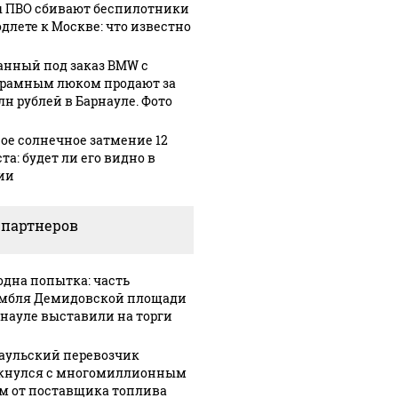
 ПВО сбивают беспилотники
одлете к Москве: что известно
анный под заказ BMW с
рамным люком продают за
лн рублей в Барнауле. Фото
ое солнечное затмение 12
та: будет ли его видно в
ии
 партнеров
одна попытка: часть
мбля Демидовской площади
ую зиму в России
На Урале из казны
Как выг
рнауле выставили на торги
то не ждал: как
были украдены 18
крушени
?!
миллионов рублей
Кавказе:
аульский перевозчик
кнулся с многомиллионным
м от поставщика топлива