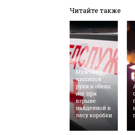
Читайте также
09 августа, 13:11
В ночь под
10 августа, 9:42
атакой
Мужчина
1
беспилотников
лишился
оказалось
руки и обеих
почти два
ног при
десятка
взрыве
российских
найденной в
регионов
лесу коробки