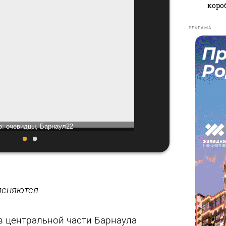
коро
РЕКЛАМА
о: очевидцы, Барнаул22
Фото: оч
ясняются
в центральной части Барнаула