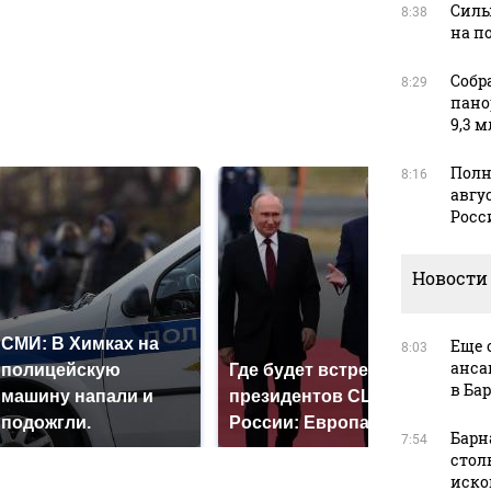
Силы
8:38
в
на п
Собр
8:29
пано
в
9,3 м
Полн
8:16
авгус
Росс
Новости
СМИ: В Химках на
Еще 
8:03
анса
полицейскую
Где будет встреча
Так
в Ба
машину напали и
президентов США и
ник
подожгли.
России: Европа?
так
Барн
7:54
стол
иско