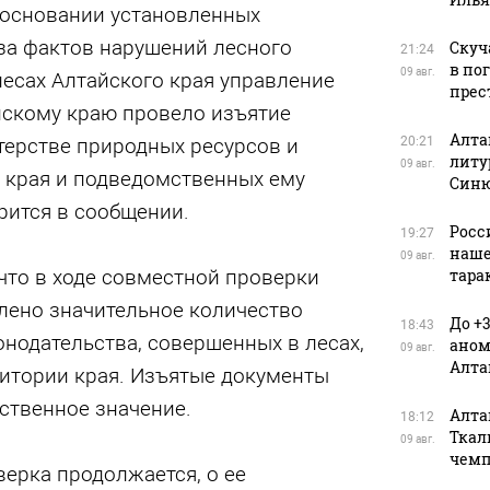
а основании установленных
за фактов нарушений лесного
Скуч
21:24
в по
09 авг.
лесах Алтайского края управление
прес
йскому краю провело изъятие
Алта
терстве природных ресурсов и
20:21
литу
09 авг.
 края и подведомственных ему
Син
орится в сообщении.
Росс
19:27
наше
09 авг.
что в ходе совместной проверки
тара
лено значительное количество
До +
18:43
нодательства, совершенных в лесах,
аном
09 авг.
Алта
итории края. Изъятые документы
ственное значение.
Алта
18:12
Ткал
09 авг.
чемп
ерка продолжается, о ее