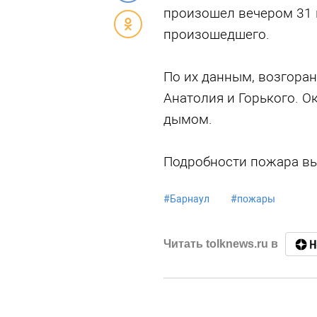
произошел вечером 31 
произошедшего.
По их данным, возгора
Анатолия и Горького. О
дымом.
Подробности пожара вы
#
Барнаул
#
пожары
Читать tolknews.ru в