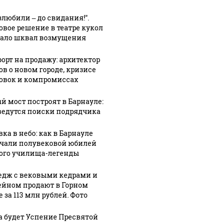
злюбили – до свидания!".
овое решение в театре кукол
ало шквал возмущения
орт на продажу: архитектор
ов о новом городе, кризисе
овок и компромиссах
5:47
09 августа, 13:48
09 августа, 13:11
й мост построят в Барнауле:
а года
Биржевые
В ночь под
ведутся поиски подрядчика
блике
мошенники
атакой
обманули
беспилотников
ка в небо: как в Барнауле
али
жительницу
оказалось
чали полувековой юбилей
ого училища-легенды
Барнаула
почти два
почти на
десятка
едж с вековыми кедрами и
ей
миллион
российских
ейном продают в Горном
в
рублей
регионов
 за 113 млн рублей. Фото
а будет Успение Пресвятой