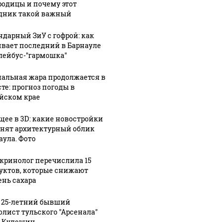
родицы и почему этот
дник такой важный
ндарный ЗиУ с гофрой: как
вает последний в Барнауле
лейбус-"гармошка"
альная жара продолжается в
сте: прогноз погоды в
йском крае
щее в 3D: какие новостройки
нят архитектурный облик
аула. Фото
кринолог перечислила 15
уктов, которые снижают
ень сахара
 25-летний бывший
олист тульского "Арсенала"
 Кулешин