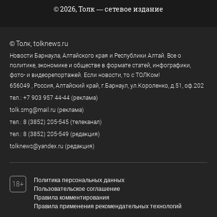
© 2026, Толк — сетевое издание
©
Толк
,
tolknews.ru
Новости Барнаула, Алтайского края и Республики Алтай. Все о
политике, экономике и обществе в формате статей, инфографики,
фото- и видеорепортажей. Если новости, то с ТОЛКом!
656049
, Россия, Алтайский край, г.
Барнаул
,
ул.Короленко, д.51, оф.202
тел.:
+7 903 957 44-44
(реклама)
tolk.smg@mail.ru
(реклама)
тел.:
8 (3852) 205-545
(телеканал)
тел.:
8 (3852) 205-549
(редакция)
tolknews@yandex.ru
(редакция)
Политика персональных данных
18+
Пользовательское соглашение
Правила комментирования
Правила применения рекомендательных технологий