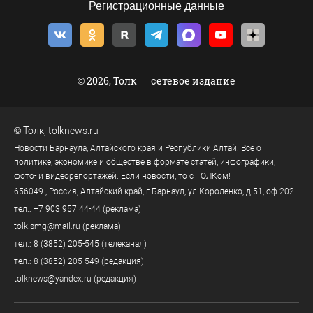
Регистрационные данные
© 2026, Толк — сетевое издание
©
Толк
,
tolknews.ru
Новости Барнаула, Алтайского края и Республики Алтай. Все о
политике, экономике и обществе в формате статей, инфографики,
фото- и видеорепортажей. Если новости, то с ТОЛКом!
656049
, Россия, Алтайский край, г.
Барнаул
,
ул.Короленко, д.51, оф.202
тел.:
+7 903 957 44-44
(реклама)
tolk.smg@mail.ru
(реклама)
тел.:
8 (3852) 205-545
(телеканал)
тел.:
8 (3852) 205-549
(редакция)
tolknews@yandex.ru
(редакция)