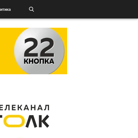
итика