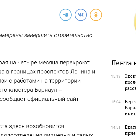
намерены завершить строительство
Лента 
рая на четыре месяца перекроют
а в границах проспектов Ленина и
Экск
15:19
зи с работами на территории
посл
расс
го кластера Барнаул –
, сообщает официальный сайт
Бере
15:04
Барн
иниц
уста здесь возобновится
Екат
14:51
прие
 водоотведения ливневых и талых