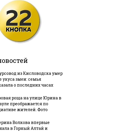
новостей
урсовод из Кисловодска умер
е укуса змеи: семья
казала о последних часах
зовая роща на улице Юрина в
ауле преображается по
иативе жителей. Фото
ерина Волкова впервые
хала в Горный Алтай и