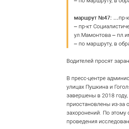
– по маршруту, в об
маршрут №47:
…пр-к
– пр-кт Социалистич
ул.Мамонтова – пл.им
– по маршруту, в об
Водителей просят заран
В пресс-центре админис
улицах Пушкина и Гого
завершены в 2018 году,
приостановлены из-за 
захоронений. По этому 
проведения исследова