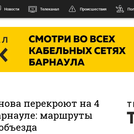
Новости
Телеканал
Происшествия
Пол
нова перекроют на 4
арнауле: маршруты
объезда