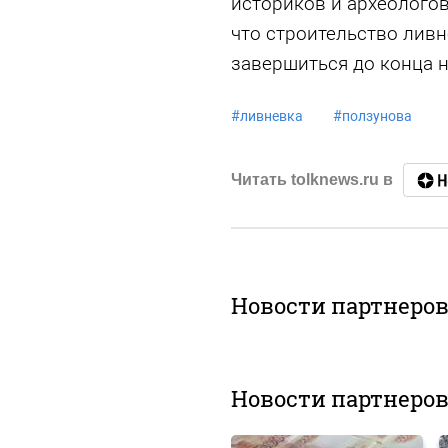
историков и археологов
что строительство лив
завершиться до конца н
#
ливневка
#
ползунова
Читать tolknews.ru в
Новости партнеро
Новости партнеро