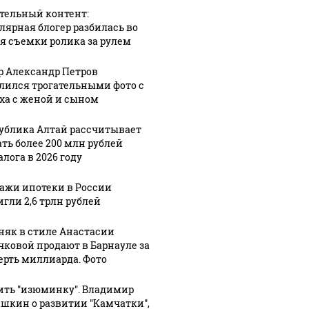
тельный контент:
06 августа, 8:53
лярная блогер разбилась во
Porsche с
я съемки ролика за рулем
"фантастическ
4:30
выхлопом и
06 августа, 10:00
р Александр Петров
льском
Автокредитный
салоном
лился трогательными фото с
тре
портфель
коньячного
ха с женой и сыном
ла"
Банка
цвета
ублика Алтай рассчитывает
ся
Уралсиб
продают в
ать более 200 млн рублей
елец
вырос на 23%
Барнауле
лога в 2026 году
ажи ипотеки в России
игли 2,6 трлн рублей
няк в стиле Анастасии
чковой продают в Барнауле за
ерть миллиарда. Фото
ить "изюминку". Владимир
шкин о развитии "Камчатки",