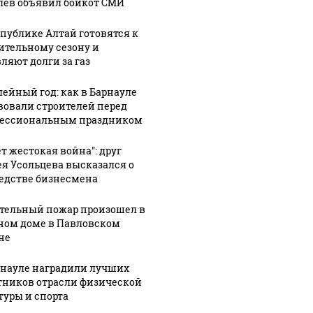
лев объявил бойкот СМИ
спублике Алтай готовятся к
ительному сезону и
ляют долги за газ
ейный год: как в Барнауле
вовали строителей перед
ессиональным праздником
АЭ произошло
Таких с
Все новости по
токое убийство
было с 
падению вертолета на
ет жестокая война": друг
птомиллионера
ждать 
Кавказе: читать здесь
ея Усольцева высказался о
едстве бизнесмена
тельный пожар произошел в
ном доме в Павловском
не
рнауле наградили лучших
тников отрасли физической
туры и спорта