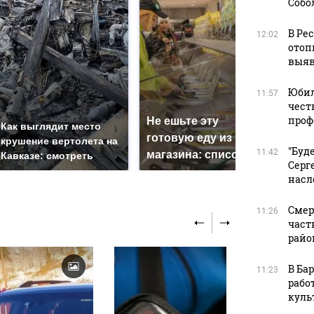
Собо
В Ре
12:02
отоп
выяв
Юбил
11:57
чест
проф
Не ешьте эту
В О
Как выглядит место
готовую еду из
жес
крушение вертолета на
"Буд
11:42
магазина: список
кри
Кавказе: смотреть
Серг
насл
Смер
11:26
част
райо
В Ба
11:23
рабо
куль