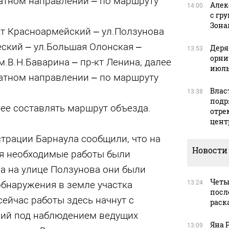
ратном направлении – по маршруту
Алек
14:00
с гр
Зона
т Красноармейский – ул.Ползунова
еский – ул.Большая Олонская –
Деря
13:53
орни
.В.Н.Баварина – пр-кт Ленина, далее
июль
ратном направлении – по маршруту
Влас
13:38
подр
ее составлять маршрут объезда.
отре
цент
трации Барнаула сообщили, что на
Новости
ля необходимые работы были
 а на улице Ползунова они были
Четы
обнаружения в земле участка
13:24
посл
сейчас работы здесь начнут с
раск
ний под наблюдением ведущих
Яна 
13:09