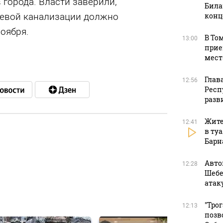
 города. Власти заверили,
Била
невой канализации должно
конц
оября.
В То
13:00
прие
мест
Глав
12:56
Респ
разв
Жите
12:41
в ту
Барн
в
Авто
12:28
Шебе
атак
в
"Тро
12:13
позв