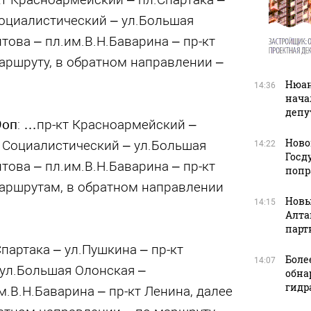
Социалистический – ул.Большая
това – пл.им.В.Н.Баварина – пр-кт
маршруту, в обратном направлении –
Нюан
14:36
нача
депу
9оп
: …пр-кт Красноармейский –
Ново
т Социалистический – ул.Большая
14:22
Госд
това – пл.им.В.Н.Баварина – пр-кт
попр
маршрутам, в обратном направлении
Новы
14:15
Алта
парт
Спартака – ул.Пушкина – пр-кт
Боле
14:07
ул.Большая Олонская –
обна
гидр
.В.Н.Баварина – пр-кт Ленина, далее