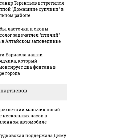
сандр Терентьев встретился
уппой "Домашние супчики" в
льном районе
бы, ласточки и скопы:
толог запечатлел "птичий"
 в Алтайском заповеднике
ти Барнаула нашли
ядчика, который
монтирует два фонтана в
ре города
 партнеров
рехлетний мальчик погиб
е нескольких часов в
аленном автомобиле
Рудковская поддержала Диму