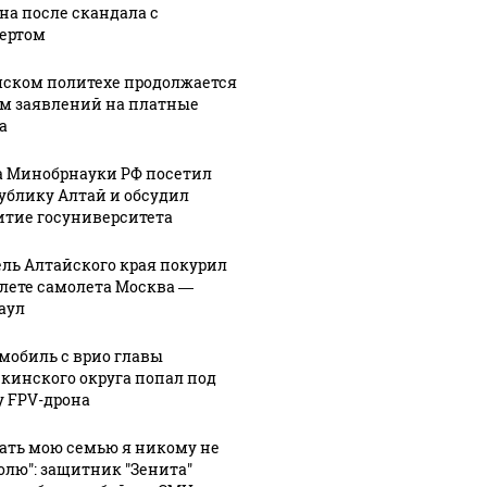
на после скандала с
ертом
мском политехе продолжается
м заявлений на платные
а
а Минобрнауки РФ посетил
ублику Алтай и обсудил
итие госуниверситета
ль Алтайского края покурил
алете самолета Москва —
аул
мобиль с врио главы
кинского округа попал под
у FPV-дрона
гать мою семью я никому не
олю": защитник "Зенита"