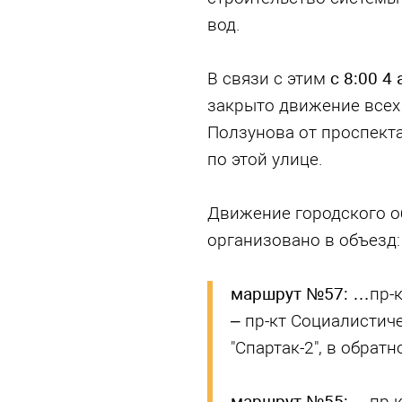
вод.
В связи с этим
с 8:00 4
закрыто движение всех
Ползунова от проспект
по этой улице.
Движение городского о
организовано в объезд:
маршрут №57:
…пр-к
– пр-кт Социалистич
"Спартак-2", в обрат
маршрут №55:
…пр-к