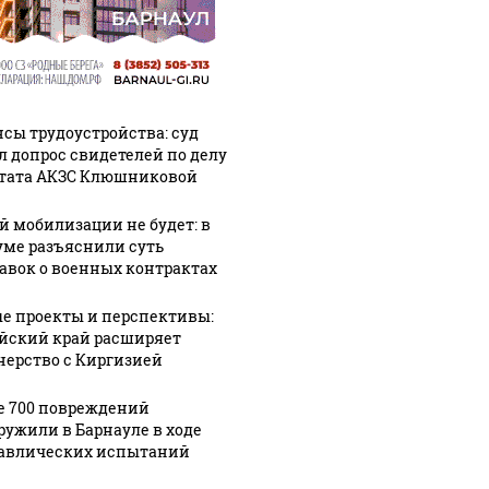
сы трудоустройства: суд
л допрос свидетелей по делу
тата АКЗС Клюшниковой
й мобилизации не будет: в
уме разъяснили суть
авок о военных контрактах
е проекты и перспективы:
йский край расширяет
нерство с Киргизией
е 700 повреждений
ружили в Барнауле в ходе
авлических испытаний