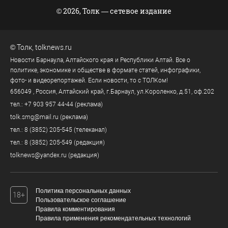
© 2026, Толк — сетевое издание
©
Толк
,
tolknews.ru
Новости Барнаула, Алтайского края и Республики Алтай. Все о
политике, экономике и обществе в формате статей, инфографики,
фото- и видеорепортажей. Если новости, то с ТОЛКом!
656049
, Россия, Алтайский край, г.
Барнаул
,
ул.Короленко, д.51, оф.202
тел.:
+7 903 957 44-44
(реклама)
tolk.smg@mail.ru
(реклама)
тел.:
8 (3852) 205-545
(телеканал)
тел.:
8 (3852) 205-549
(редакция)
tolknews@yandex.ru
(редакция)
Политика персональных данных
18+
Пользовательское соглашение
Правила комментирования
Правила применения рекомендательных технологий