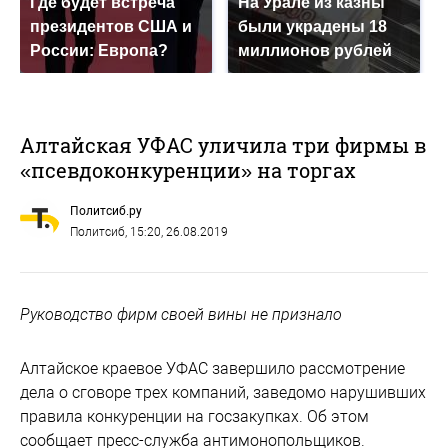
Где будет встреча
На Урале из казны
президентов США и
были украдены 18
России: Европа?
миллионов рублей
Алтайская УФАС уличила три фирмы в
«псевдоконкуренции» на торгах
Политсиб.ру
Политсиб
, 15:20, 26.08.2019
Руководство фирм своей вины не признало
Алтайское краевое УФАС завершило рассмотрение
дела о сговоре трех компаний, заведомо нарушивших
правила конкуренции на госзакупках. Об этом
сообщает пресс-служба антимонопольщиков.