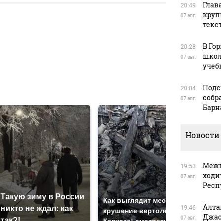
Глав
20:49
круп
07 авг.
текс
в
В Го
20:28
школ
07 авг.
учеб
в
Подс
20:04
собр
07 авг.
Барн
Новости
Межп
19:53
ходи
07 авг.
Респ
Такую зиму в России
На 
Как выглядит место
Алта
никто не ждал: как
19:46
был
крушение вертолета на
Джас
07 авг.
так?!
мил