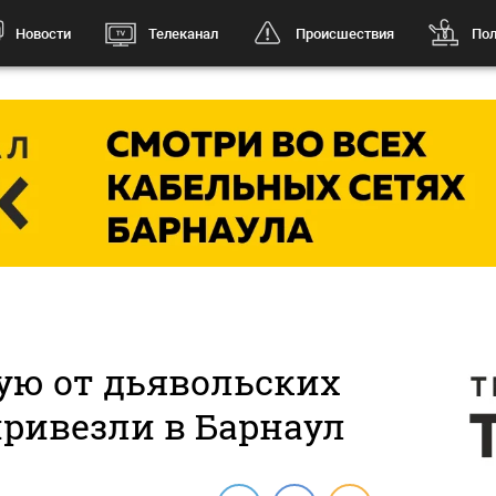
Новости
Телеканал
Происшествия
Пол
ую от дьявольских
привезли в Барнаул