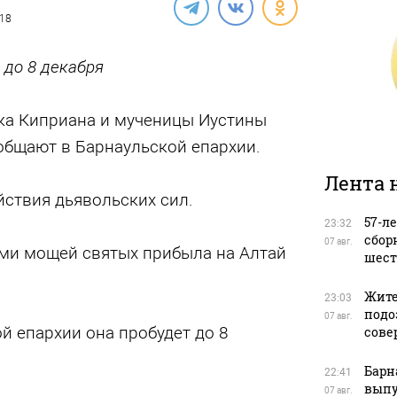
018
 до 8 декабря
ка Киприана и мученицы Иустины
общают в Барнаульской епархии.
Лента 
ствия дьявольских сил.
57-л
23:32
сбор
07 авг.
ами мощей святых прибыла на Алтай
шест
Жите
23:03
подо
07 авг.
й епархии она пробудет до 8
сове
Барн
22:41
выпу
07 авг.