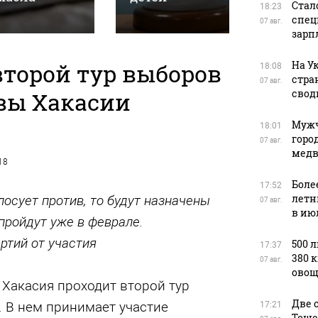
Стал
18:23
спец
07 авг.
зарп
второй тур выборов
На У
18:08
стра
07 авг.
вы Хакасии
свод
Мужч
18:01
горо
07 авг.
медв
18
Боле
17:52
летн
осует против, то будут назначены
07 авг.
в ию
пройдут уже в феврале.
ртий от участия
500 
17:37
380 
07 авг.
овощ
 Хакасия проходит второй тур
Две 
 В нем принимает участие
17:21
Тоше