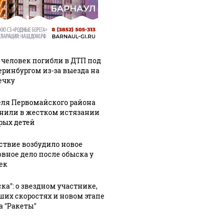
 человек погибли в ДТП под
еринбургом из-за выезда на
ечку
ля Первомайского района
нили в жестком истязании
рых детей
ствие возбудило новое
овное дело после обыска у
ек
ска": о звездном участнике,
ших скоростях и новом этапе
а "Ракеты"