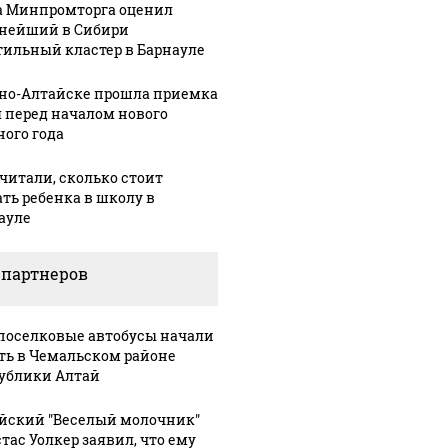
а Минпромторга оценил
нейший в Сибири
тильный кластер в Барнауле
рно-Алтайске прошла приемка
 перед началом нового
ного года
читали, сколько стоит
ать ребенка в школу в
ауле
 партнеров
оселковые автобусы начали
ть в Чемальском районе
ублики Алтай
Урале из казны
Не ешьте эту
В ОАЭ 
йский "Веселый молочник"
и украдены 18
готовую еду из
жестоко
тас Уолкер заявил, что ему
лионов рублей
магазина: список
крипто