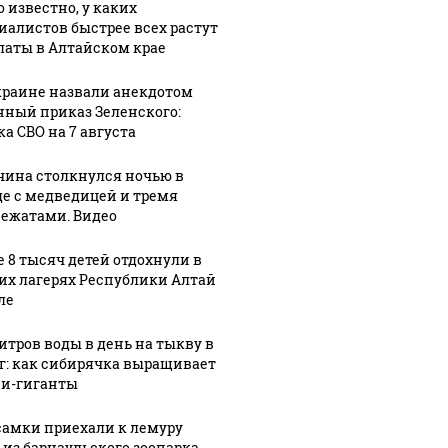
о известно, у каких
иалистов быстрее всех растут
латы в Алтайском крае
краине назвали анекдотом
нный приказ Зеленского:
ка СВО на 7 августа
ина столкнулся ночью в
де с медведицей и тремя
ежатами. Видео
е 8 тысяч детей отдохнули в
их лагерях Республики Алтай
ле
литров воды в день на тыкву в
кг: как сибирячка выращивает
и-гиганты
самки приехали к лемуру
 из барнаульского зоопарка.