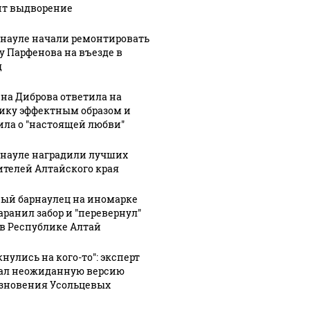
ит выдворение
рнауле начали ремонтировать
у Парфенова на въезде в
д
на Диброва ответила на
ику эффектным образом и
ила о "настоящей любви"
рнауле наградили лучших
ителей Алтайского края
07 августа, 19:53
07 августа, 19:46
Межпоселковые
Алтайский
1:12
ый барнаулец на иномарке
вие
автобусы
"Веселый
аранил забор и "перевернул"
ло
начали
молочник"
 в Республике Алтай
ходить в
Джастас
ое
Чемальском
Уолкер
нулись на кого-то": эксперт
ал неожиданную версию
сле
районе
заявил, что
зновения Усольцевых
у
Республики
ему грозит
Алтай
выдворение