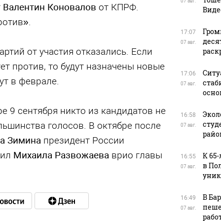
07 авг.
т
Валентин Коновалов
от КПРФ.
Виде
ротив».
Гром
17:07
деся
07 авг.
артий от участия отказались. Если
раск
т против, то будут назначены новые
Ситу
17:06
ут в феврале.
стаб
07 авг.
осно
е 9 сентября никто из кандидатов не
Экол
16:58
студ
ьшинства голосов. В октябре после
07 авг.
райо
а Зимина
президент России
чил
Михаила Развожаева
врио главы
К 65
16:55
в По
07 авг.
уник
В Ба
16:49
пеше
07 авг.
рабо