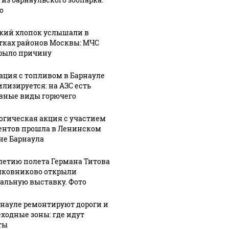
о
кий хлопок услышали в
тках районов Москвы: МЧС
рыло причину
ация с топливом в Барнауле
илизируется: на АЗС есть
вные виды горючего
огическая акция с участием
ентов прошла в Ленинском
не Барнаула
-летию полета Германа Титова
лковниково открыли
альную выставку. Фото
рнауле ремонтируют дороги и
ходные зоны: где идут
ты