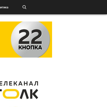
итика