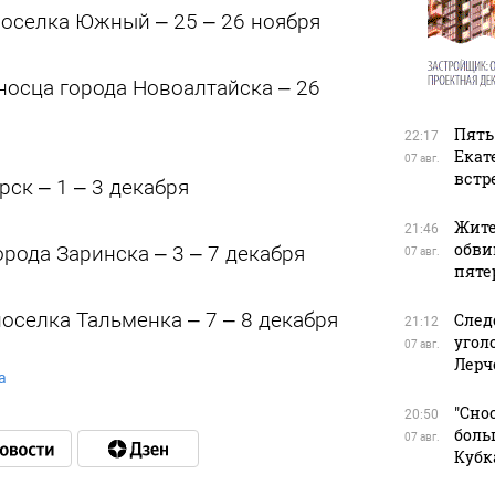
поселка Южный – 25 – 26 ноября
носца города Новоалтайска – 26
Пять
22:17
Екат
07 авг.
встр
рск – 1 – 3 декабря
Жите
21:46
обви
орода Заринска – 3 – 7 декабря
07 авг.
пяте
поселка Тальменка – 7 – 8 декабря
След
21:12
угол
07 авг.
Лерч
а
"Сно
20:50
боль
07 авг.
Кубк