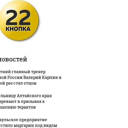
новостей
етний главный тренер
ной России Валерий Карпин в
ой раз стал отцом
льницу Алтайского края
зревают в призывах к
ршению терактов
аульское предприятие
стило маргарин под видом