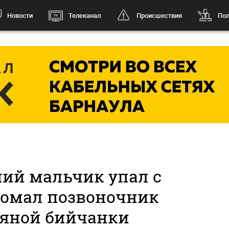
Новости
Телеканал
Происшествия
Пол
ий мальчик упал с
ломал позвоночник
ьяной бийчанки