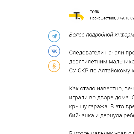
ТОЛК
Происшествия
, 8:49, 18.
Более подробной информ
Следователи начали пр
девятилетним мальчико
СУ СКР по Алтайскому 
Как стало известно, ве
играли во дворе дома. 
крышу гаража. В это вр
бийчанка и дернула ребе
В итоге мальчик упал с