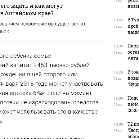
05 авг.
чего ждать и как могут
нез
в Алтайском крае?
В Ту
18:52
ованием эскроу-счетов существенно
прой
05 авг.
ынок
наци
Парт
18:39
оста
05 авг.
ого ребенка семье
Алта
й капитал - 453 тысячи рублей.
В зо
18:24
рождении в ней второго или
новы
05 авг.
января 2018 года может участвовать
"Вур
ая ипотека 6%». Если на момент
Подс
18:08
потеки не израсходованы средства
пенс
05 авг.
2026 
может использовать его в качестве
а.
Т2 п
18:00
"Выг
05 авг.
абон