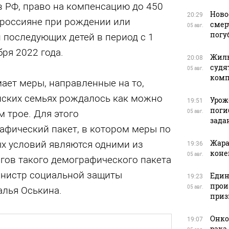
 РФ, право на компенсацию до 450
Ново
20:29
 россияне при рождении или
смер
05 авг.
погу
 последующих детей в период с 1
бря 2022 года.
Жиль
20:08
судя
05 авг.
ком
ает меры, направленные на то,
йских семьях рождалось как можно
Урож
19:51
поги
м трое. Для этого
05 авг.
зада
афический пакет, в котором меры по
Жара
 условий являются одними из
19:36
коне
05 авг.
гов такого демографического пакета
министр социальной защиты
Един
19:23
прои
05 авг.
алья Оськина.
приз
Онко
19:07
рака