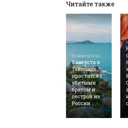
Читайте также
0
05 августа, 15:47
05 августа, 23:32
Барнаульский
6 августа в
маньяк
Таиланде
Виталий
простятся с
Манишин
убитыми
просится на
братом и
СВО из
сестрой из
колонии
России