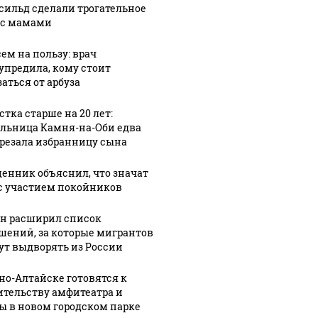
сильд сделали трогательное
 с мамами
сем на пользу: врач
упредила, кому стоит
аться от арбуза
стка старше на 20 лет:
льница Камня-на-Оби едва
арезала избранницу сына
енник объяснил, что значат
с участием покойников
н расширил список
шений, за которые мигрантов
ут выдворять из России
рно-Алтайске готовятся к
ительству амфитеатра и
ы в новом городском парке