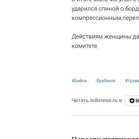
ударился спиной о борд
компрессионным перел
Действиям женщины дад
комитете.
#
Бийск
#
ребенок
#
трав
Читать tolknews.ru в