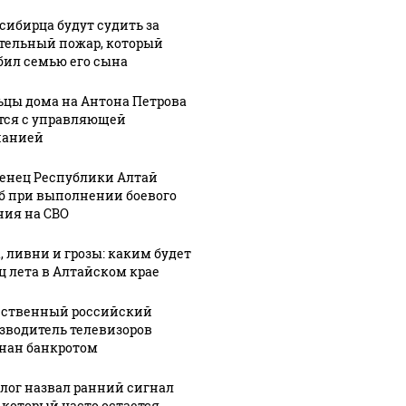
сибирца будут судить за
тельный пожар, который
бил семью его сына
цы дома на Антона Петрова
тся с управляющей
панией
енец Республики Алтай
б при выполнении боевого
ния на СВО
, ливни и грозы: каким будет
ц лета в Алтайском крае
ственный российский
зводитель телевизоров
нан банкротом
лог назвал ранний сигнал
, который часто остается