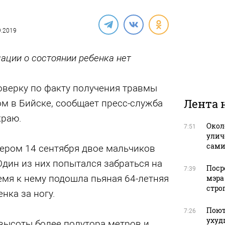
09.2019
ации о состоянии ребенка нет
оверку по факту получения травмы
Лента 
м в Бийске, сообщает пресс-служба
краю.
Окол
7:51
улич
сами
чером 14 сентября двое мальчиков
Один из них попытался забраться на
Поср
7:39
емя к нему подошла пьяная 64-летняя
мэра
стро
нка за ногу.
Поют
7:26
ухуд
 высоты более полутора метров и