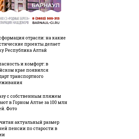
сформация отрасли: на какие
стические проекты делает
ку Республика Алтай
пасность и комфорт: в
йском крае появился
дарт транспортного
уживания
СМИ: В 
азу с собственным пляжем
их событий не
полице
В магазинах России
ают в Горном Алтае за 100 млн
о с 1945: чего
машину
ажиотаж из-за этого
ей. Фото
ть всем нам?
подожг
продукта: что купить?
читан актуальный размер
ней пенсии по старости в
ии