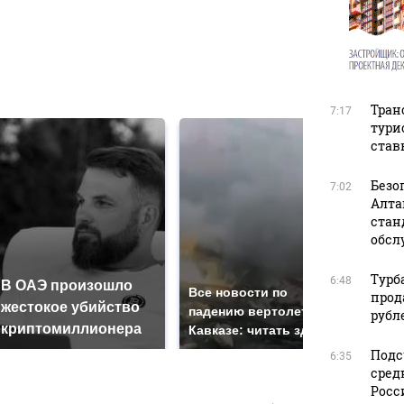
в
в
Тран
7:17
тури
став
Безо
7:02
Алта
стан
обсл
Турб
6:48
В ОАЭ произошло
Так
Все новости по
прод
жестокое убийство
был
падению вертолета на
рубл
криптомиллионера
жда
Кавказе: читать здесь
Подс
6:35
сред
Росс