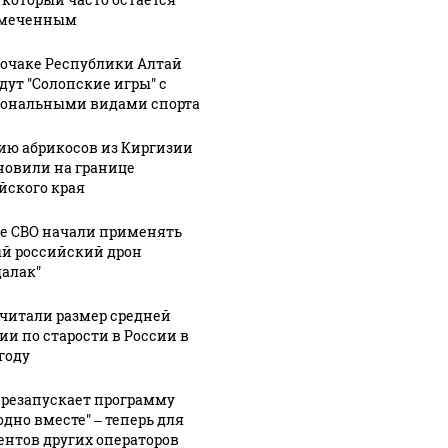
амеченным
рочаке Республики Алтай
дут "Солопские игры" с
ональными видами спорта
ию абрикосов из Киргизии
новили на границе
йского края
не СВО начали применять
й российский дрон
далак"
читали размер средней
ии по старости в России в
году
ерезапускает программу
одно вместе" – теперь для
ентов других операторов