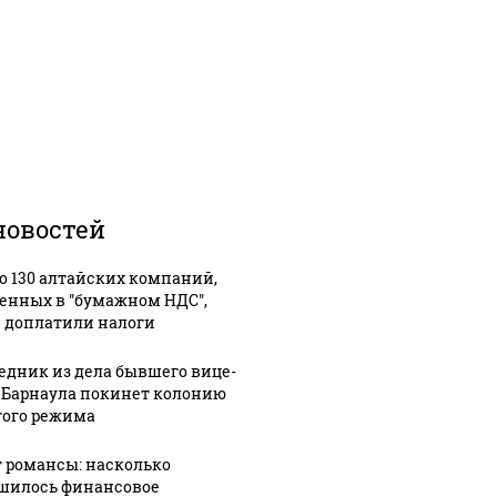
новостей
о 130 алтайских компаний,
енных в "бумажном НДС",
 доплатили налоги
едник из дела бывшего вице-
 Барнаула покинет колонию
гого режима
 романсы: насколько
шилось финансовое