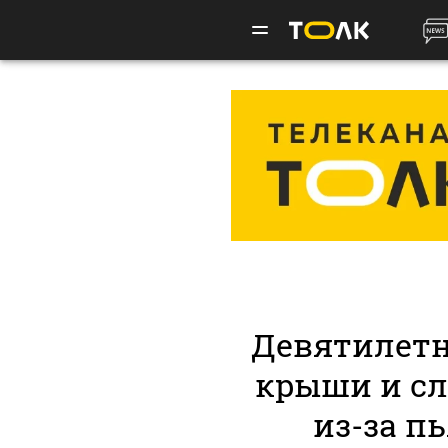
Девятилетн
крыши и с
из-за п