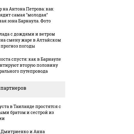
р на Антона Петрова: как
ядит самая "молодая"
ная зона Барнаула. Фото
лада с дождями и ветром
 на смену жаре в Алтайском
: прогноз погоды
оста спустя: как в Барнауле
05 августа, 17:04
05 августа, 15:47
Супругов с
Барнаульский
нтируют вторую половину
рального путепровода
двухлетней
маньяк
7:36
аре в
дочкой
Виталий
ых
спасли из
Манишин
 партнеров
погиб
Оби после
просится на
й
переворота
СВО из
густа в Таиланде простятся с
ец
сапборда
колонии
ыми братом и сестрой из
ии
 Дмитриенко и Анна