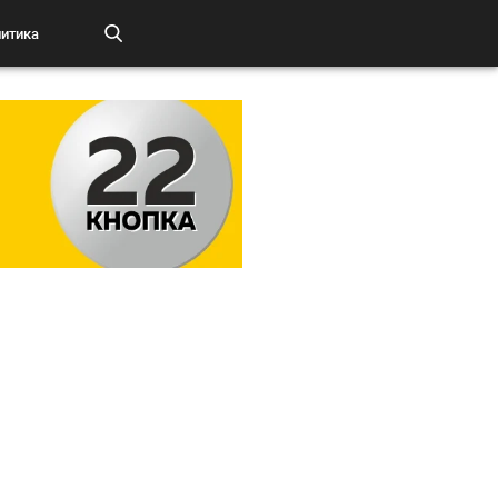
итика