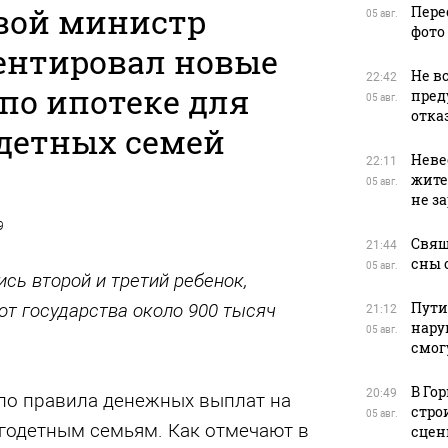
вой министр
Пере
05 авг.
фото
нтировал новые
Не в
22:42
по ипотеке для
пред
05 авг.
отказ
детных семей
Неве
22:11
жите
05 авг.
не з
9
Свящ
21:44
сны 
05 авг.
ись второй и третий ребенок,
Пути
от государства около 900 тысяч
21:12
нару
05 авг.
смог
В Го
20:49
ло правила денежных выплат на
стро
05 авг.
годетным семьям. Как отмечают в
сцен