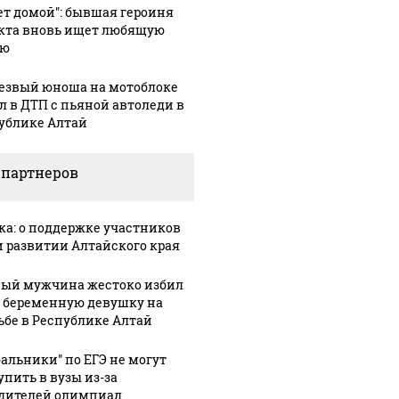
ет домой": бывшая героиня
кта вновь ищет любящую
ью
езвый юноша на мотоблоке
л в ДТП с пьяной автоледи в
ублике Алтай
 партнеров
:49
04 августа, 18:21
ка: о поддержке участников
лики
На границе с
и развитии Алтайского края
Абхазией
04 августа, 15:57
выстроились
Михаил
ый мужчина жестоко избил
 беременную девушку на
ин
огромные
Мишустин
ьбе в Республике Алтай
ли
пробки:
оценил план
е
туристы
развития
бальники" по ЕГЭ не могут
 в
часами стоят
курорта
упить в вузы из-за
на КПП
"Манжерок"
дителей олимпиад