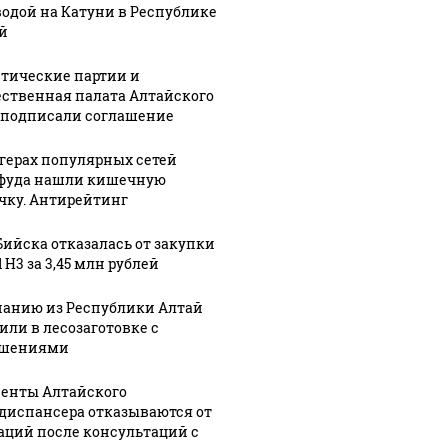
водой на Катуни в Республике
й
тические партии и
ственная палата Алтайского
 подписали соглашение
ргерах популярных сетей
фуда нашли кишечную
чку. Антирейтинг
Бийска отказалась от закупки
 H3 за 3,45 млн рублей
анию из Республики Алтай
или в лесозаготовке с
ушениями
енты Алтайского
диспансера отказываются от
аций после консультаций с