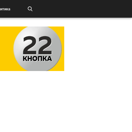
итика