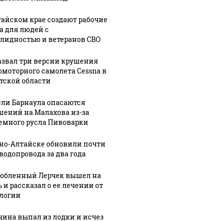
тайском крае создают рабочие
а для людей с
лидностью и ветеранов СВО
азвал три версии крушения
омоторного самолета Cessna в
тской области
ли Барнаула опасаются
шений на Малахова из-за
емного русла Пивоварки
рно-Алтайске обновили почти
 водопровода за два года
юбленный Лерчек вышел на
 и рассказал о ее лечении от
логии
ина выпал из лодки и исчез