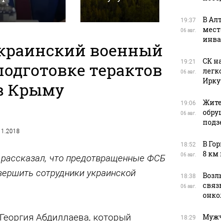
В Ал
19:37
мест
06 авг.
инва
украинский военный
СК н
19:21
подготовке терактов
легк
06 авг.
Ирку
в Крыму
Жите
19:06
обру
06 авг.
подз
.11.2018
В Го
18:52
8 км
06 авг.
рассказал, что предотвращенные ФСБ
вершить сотрудники украинской
Возл
18:38
связь
06 авг.
онко
Георгия Абдиллаева, который
Мужч
18:29