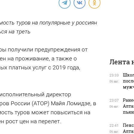
мость туров на популярные у россиян
ся на треть
ры получили предупреждения от
цен на проживание, а также о
Лента 
х платных услуг с 2019 года,
Школ
23:33
посл
06 авг.
муж
исполнительный директор
Ране
23:07
ров России (АТОР) Майя Ломидзе, в
Алта
06 авг.
ость туров может повыситься на
пьян
н рост цен на перелет.
Пенс
22:41
Алта
06 авг.