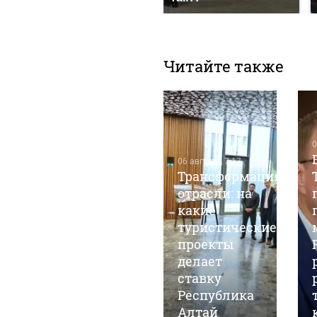
Читайте также
0
06 августа, 7:17
Трансформация
отрасли: на
какие
04 августа, 15:57
Михаил
туристические
Мишустин
проекты
оценил план
делает
развития
ставку
курорта
Республика
"Манжерок"
Алтай