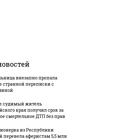
новостей
ьница внезапно пропала
е странной переписки с
чиной
е судимый житель
йского края получил срок за
ое смертельное ДТП без прав
ионерка из Республики
й перевела аферистам 5,5 млн