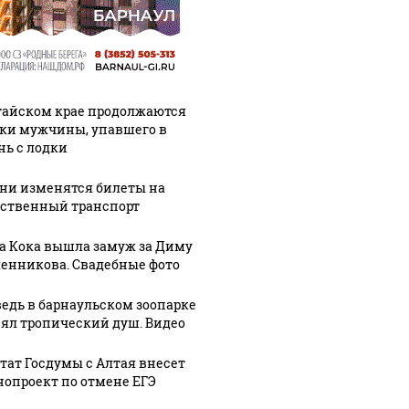
тайском крае продолжаются
ки мужчины, упавшего в
нь с лодки
ени изменятся билеты на
ственный транспорт
а Кока вышла замуж за Диму
енникова. Свадебные фото
едь в барнаульском зоопарке
ял тропический душ. Видео
тат Госдумы с Алтая внесет
ешьте эту
Таких событий не
В магази
нопроект по отмене ЕГЭ
овую еду из
было с 1945: чего
ажиотаж 
азина: список
ждать всем нам?
продукта