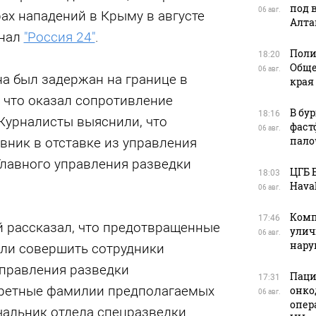
под 
06 авг.
ах нападений в Крыму в августе
Алта
анал
"Россия 24"
.
Поли
18:20
Обще
06 авг.
а был задержан на границе в
края
, что оказал сопротивление
В бу
18:16
Журналисты выяснили, что
фаст
06 авг.
пало
вник в отставке из управления
Главного управления разведки
ЦГБ 
18:03
Haval
06 авг.
Комп
17:46
 рассказал, что предотвращенные
улич
06 авг.
нар
ли совершить сотрудники
управления разведки
Паци
17:31
кретные фамилии предполагаемых
онко
06 авг.
опер
чальник отдела спецразведки