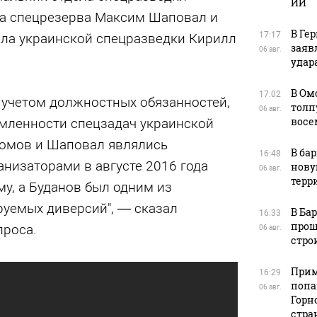
ИИ
ва спецрезерва Максим Шаповал и
В Ге
17:17
ела украинской спецразведки Кирилл
заяв
06 авг.
удара
В Ом
17:02
 учетом должностных обязанностей,
толп
06 авг.
восе
мленности спецзадач украинской
ромов и Шаповал являлись
В ба
16:48
анизаторами в августе 2016 года
нову
06 авг.
терр
у, а Буданов был одним из
уемых диверсий", — сказал
В Ба
16:33
прош
проса.
06 авг.
стро
Прим
16:29
попа
06 авг.
Горн
стра