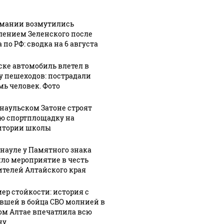
рмании возмутились
лением Зеленского после
 по РФ: сводка на 6 августа
ске автомобиль влетел в
у пешеходов: пострадали
мь человек. Фото
рнаульском Затоне строят
ю спортплощадку на
итории школы
рнауле у Памятного знака
ло мероприятие в честь
ителей Алтайского края
ер стойкости: история с
вшей в бойца СВО молнией в
ом Алтае впечатлила всю
ну