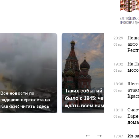
в
Пеше
20:29
авто
08 авг.
Респ
На П
19:32
мото
08 авг.
Шест
18:38
атак
Таких событий не
08 авг.
Все новости по
В м
Крас
было с 1945: чего
падению вертолета на
ажио
ждать всем нам?
Кавказе: читать здесь
прод
Счас
18:13
Барн
08 авг.
дома
Из-з
17:47