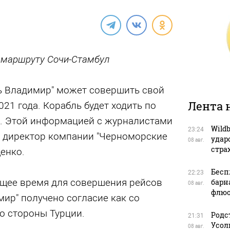
о маршруту Сочи-Стамбул
ь Владимир" может совершить свой
Лента 
021 года. Корабль будет ходить по
. Этой информацией с журналистами
Wild
23:24
 директор компании "Черноморские
удар
08 авг.
стра
енко.
Бесп
22:23
ящее время для совершения рейсов
барн
08 авг.
флюо
ир" получено согласие как со
со стороны Турции.
Родс
21:31
Усол
08 авг.