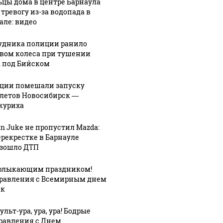
цы дома в центре Барнаула
 тревогу из-за водопада в
але: видео
удника полиции ранило
вом колеса при тушении
 под Бийском
ции помешали запуску
летов Новосибирск —
куриха
an Juke не пропустил Mazda:
ерекрестке в Барнауле
зошло ДТП
рлыкающим праздником!
равления с Всемирным днем
ек
льт-ура, ура, ура! Бодрые
равления с Днем