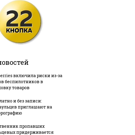
новостей
berries включила риски из-за
ов беспилотников в
ховку товаров
латно и без записи:
аульцев приглашают на
рографию
твенник пропавших
ьцевых придерживается