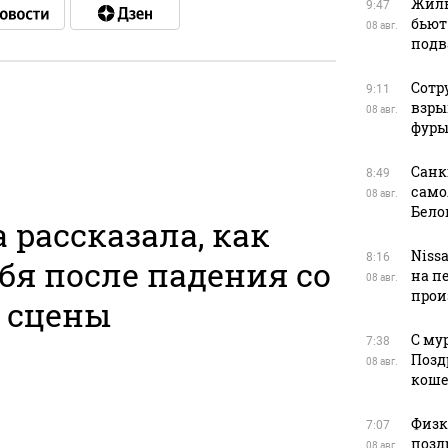
Жиль
9:47
бьют
08 авг.
подв
Сотр
9:11
взры
08 авг.
фуры
в
Санк
8:49
само
08 авг.
Бело
 рассказала, как
Niss
8:16
бя после падения со
на п
08 авг.
прои
сцены
С му
7:38
Позд
08 авг.
кош
Физку
7:07
позд
08 авг.