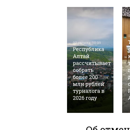
0
04 августа, 18:21
07 августа, 10:39
На границе с
Республика
Абхазией
Алтай
выстроились
рассчитывает
огромные
собрать
пробки:
более 200
туристы
млн рублей
часами стоят
турналога в
на КПП
2026 году
Об отмен