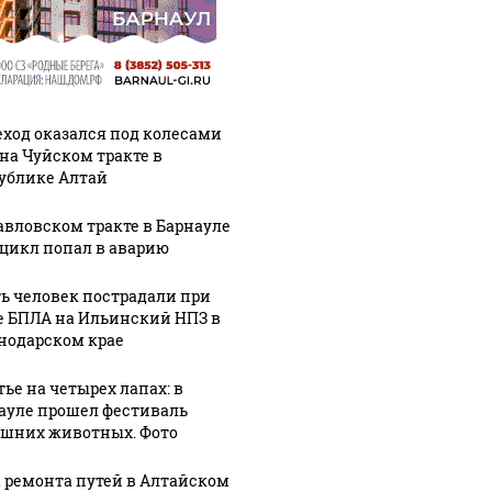
ход оказался под колесами
 на Чуйском тракте в
ублике Алтай
авловском тракте в Барнауле
цикл попал в аварию
ь человек пострадали при
СМИ: В Химках на
е БПЛА на Ильинский НПЗ в
полицейскую
Где буд
агазинах России
нодарском крае
машину напали и
презид
таж из-за этого
подожгли.
России
укта: что купить?
тье на четырех лапах: в
ауле прошел фестиваль
шних животных. Фото
а ремонта путей в Алтайском