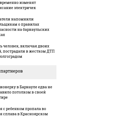
 временно изменят
исание электричек
атели напомнили
льщикам о правилах
пасности на барнаульских
05 августа, 9:49
ах
Власти
3:23
04 августа, 18:21
и
Республики
На границе с
ь человек, включая двоих
ан
Алтай и
Абхазией
й, пострадали в жестком ДТП
ут
Михаил
выстроились
Волгоградом
ние о
Мишустин
огромные
ах
обсудили
пробки:
 партнеров
дения
развитие
туристы
туризма в
часами стоят
регионе
на КПП
ионерку в Барнауле едва не
авило потолком в своей
тире
я с ребенком пропала во
я сплава в Красноярском