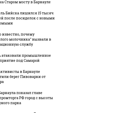
на Старом мосту в Барнауле
ль Бийска лишился 15 тысяч
ей после посиделок с новыми
комыми
о известно, почему
елого молочника" вызвали в
ационную службу
 атаковали промышленное
приятие под Самарой
активисты в Барнауле
тили берег Пивоварки от
ра
Барнаула показал главе
ромторга РФ город с высоты
рного парка