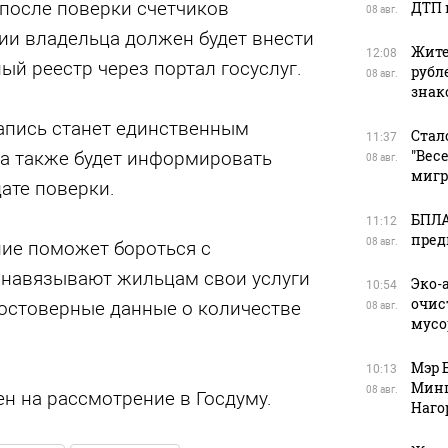
 после поверки счетчиков
ДТП 
08 авг.
ии владельца должен будет внести
Жите
12:08
ый реестр через портал госуслуг.
рубл
08 авг.
зна
запись станет единственным
Стал
11:37
"Вес
 а также будет информировать
08 авг.
мигр
ате поверки.
БПЛА
11:12
пред
08 авг.
ние поможет бороться с
навязывают жильцам свои услуги
Эко-
10:54
очис
остоверные данные о количестве
08 авг.
мусо
Мэр 
10:13
Минп
08 авг.
н на рассмотрение в Госдуму.
Наго