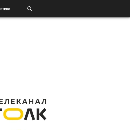
итика