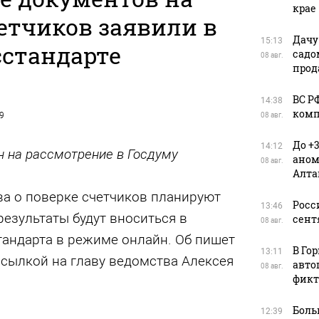
крае
етчиков заявили в
Дачу
15:13
сстандарте
садо
08 авг.
прод
ВС Р
14:38
комп
19
08 авг.
До +
14:12
н на рассмотрение в Госдуму
аном
08 авг.
Алта
а о поверке счетчиков планируют
Росс
13:46
результаты будут вноситься в
сент
08 авг.
тандарта в режиме онлайн. Об пишет
В Го
13:11
сылкой на главу ведомства Алексея
авто
08 авг.
фикт
Боль
12:39