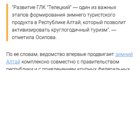
"Развитие ГЛК "Телецкий" — один из важных
этапов формирования зимнего туристского
продукта в Республике Алтай, который позволит
активизировать круглогодичный туризм", —
отметила Осипова.
По ее словам, ведомство впервые продвигает
зимний
Алтай
комплексно совместно с правительством
республики и с привлечением крупных федеральных
туроператоров. Так, пакетные предложения уже
сформировал Anex Tour.
Для горнолыжников, остановившихся в Артыбаше,
организован бесплатный ски-бас – автобус,
доставляющий туристов со снаряжением до
подъемников. Уже в этом сезоне курорт намерен
увеличить протяженность трасс разной сложности с
нынешних 14 до 20 км.