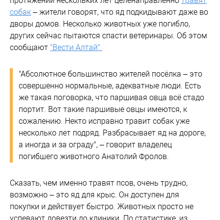
протяжении нескольких лет целенаправленно
травят
собак
– жители говорят, что яд подкидывают даже во
дворы домов. Несколько животных уже погибло,
других сейчас пытаются спасти ветеринары. Об этом
сообщают
"Вести Алтай".
"Абсолютное большинство жителей посёлка – это
совершенно нормальные, адекватные люди. Есть
же такая поговорка, что паршивая овца всё стадо
портит. Вот такие паршивые овцы имеются, к
сожалению. Некто исправно травит собак уже
несколько лет подряд. Разбрасывает яд на дороге,
а иногда и за ограду", – говорит владелец
погибшего животного Анатолий Фролов.
Сказать, чем именно травят псов, очень трудно,
возможно – это яд для крыс. Он доступен для
покупки и действует быстро. Животных просто не
успевают довезти до клиники. По статистике, из