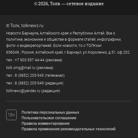
© 2026, Толк — сетевое издание
©
Толк
,
tolknews.ru
Новости Барнаула, Алтайского края и Республики Алтай. Все о
политике, экономике и обществе в формате статей, инфографики,
фото- и видеорепортажей. Если новости, то с ТОЛКом!
656049
, Россия, Алтайский край, г.
Барнаул
,
ул.Короленко, д.51, оф.202
тел.:
+7 903 957 44-44
(реклама)
tolk.smg@mail.ru
(реклама)
тел.:
8 (3852) 205-545
(телеканал)
тел.:
8 (3852) 205-549
(редакция)
tolknews@yandex.ru
(редакция)
Политика персональных данных
18+
Пользовательское соглашение
Правила комментирования
Правила применения рекомендательных технологий