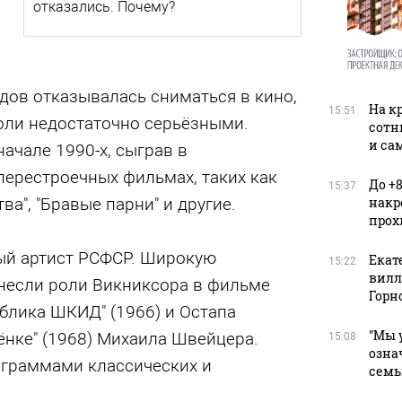
отказались. Почему?
одов отказывалась сниматься в кино,
На к
15:51
оли недостаточно серьёзными.
сотн
и са
начале 1990-х, сыграв в
перестроечных фильмах, таких как
До +
15:37
ва", "Бравые парни" и другие.
накр
прох
ый артист РСФСР. Широкую
Екат
15:22
вилле
инесли роли Викниксора в фильме
Горн
блика ШКИД" (1966) и Остапа
"Мы 
ёнке" (1968) Михаила Швейцера.
15:08
озна
ограммами классических и
семь