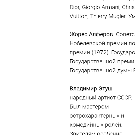
Dior, Giorgio Armani, Chri
Vuitton, Thierry Mugler.
Жорес Алферов
. Совет
Нобелевской премии по
премии (1972), Государ
Государственной премии
Государственной думы РФ
Владимир Этуш
,
народный артист СССР.
Был мастером
острохарактерных и
комедийных ролей.
Зрителям особенно