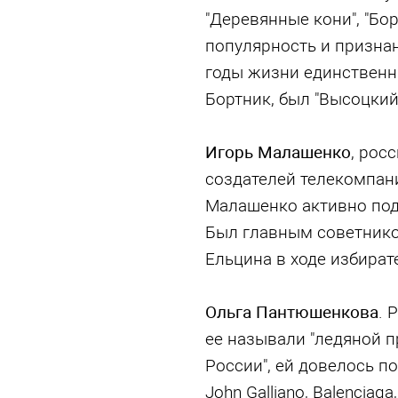
"Деревянные кони", "Бо
популярность и признан
годы жизни единственн
Бортник, был "Высоцки
Игорь Малашенко
, рос
создателей телекомпани
Малашенко активно по
Был главным советнико
Ельцина в ходе избират
Ольга Пантюшенкова
. 
ее называли "ледяной п
России", ей довелось п
John Galliano, Balenciaga,