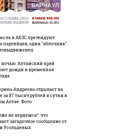
ресла в АКЗС претендуют
и партийцев, один "яблочник"
мовыдвиженец
8 ночью: Алтайский край
оют дожди и временная
лада
ерина Андреева отдыхает на
 за 87 тысяч рублей в сутки в
ом Алтае. Фото
уже не вернемся": что
чает загадочное сообщение от
и Усольцевых