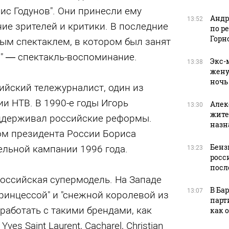
рис Годунов". Они принесли ему
Андр
13:52
ие зрителей и критики. В последние
по р
Горн
ым спектаклем, в котором был занят
й" — спектакль-воспоминание.
Экс-
13:38
жену
ночь
сийский тележурналист, один из
и НТВ. В 1990-е годы Игорь
Алек
13:30
жите
ддерживал российские реформы.
назн
м президента России Бориса
Бенз
ельной кампании 1996 года.
13:23
росс
посл
Российская супермодель. На Западе
В Ба
13:07
ринцессой" и "снежной королевой из
парт
оработать с такими брендами, как
как 
 Yves Saint Laurent, Cacharel, Christian