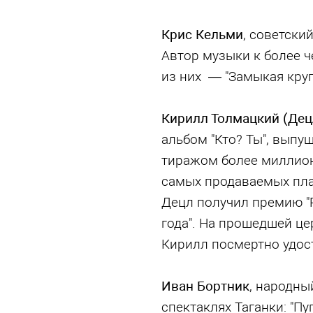
Крис Кельми
, советски
Автор музыки к более ч
из них — "Замыкая круг"
Кирилл Толмацкий (Дец
альбом "Кто? Ты", выпу
тиражом более миллион
самых продаваемых плас
Децл получил премию "
года". На прошедшей це
Кирилл посмертно удост
Иван Бортник
, народны
спектаклях Таганки: "Пуга