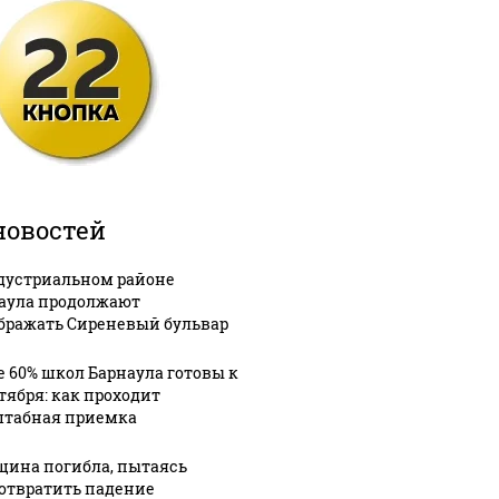
новостей
дустриальном районе
аула продолжают
бражать Сиреневый бульвар
е 60% школ Барнаула готовы к
нтября: как проходит
табная приемка
ина погибла, пытаясь
отвратить падение