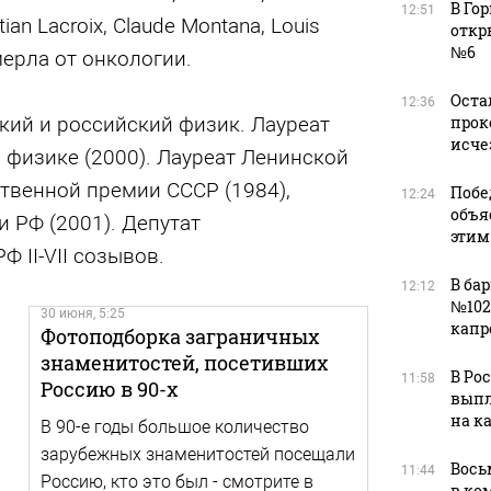
В Го
12:51
stian Lacroix, Claude Montana, Louis
откр
№6
 Умерла от онкологии.
Оста
12:36
ский и российский физик. Лауреат
прок
исче
 физике (2000). Лауреат Ленинской
ственной премии СССР (1984),
Побе
12:24
объя
 РФ (2001). Депутат
этим
 II-VII созывов.
В ба
12:12
№102
30 июня, 5:25
капр
Фотоподборка заграничных
знаменитостей, посетивших
В Ро
11:58
Россию в 90-х
выпл
на к
В 90-е годы большое количество
зарубежных знаменитостей посещали
Вось
11:44
Россию, кто это был - смотрите в
в ко