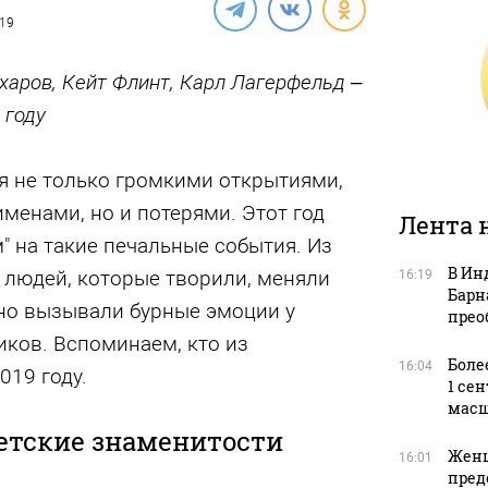
019
харов, Кейт Флинт, Карл Лагерфельд –
 году
я не только громкими открытиями,
менами, но и потерями. Этот год
Лента 
 на такие печальные события. Из
В Ин
людей, которые творили, меняли
16:19
Барн
но вызывали бурные эмоции у
прео
ков. Вспоминаем, кто из
Боле
16:04
019 году.
1 се
масш
ветские знаменитости
Женщ
16:01
пред