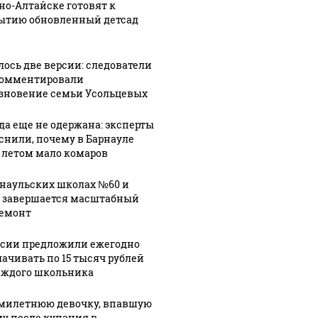
рно-Алтайске готовят к
ытию обновленный детсад
лось две версии: следователи
омментировали
зновение семьи Усольцевых
да еще не одержана: эксперты
снили, почему в Барнауле
 летом мало комаров
рнаульских школах №60 и
 завершается масштабный
емонт
ссии предложили ежегодно
ачивать по 15 тысяч рублей
аждого школьника
милетнюю девочку, впавшую
му после купания в