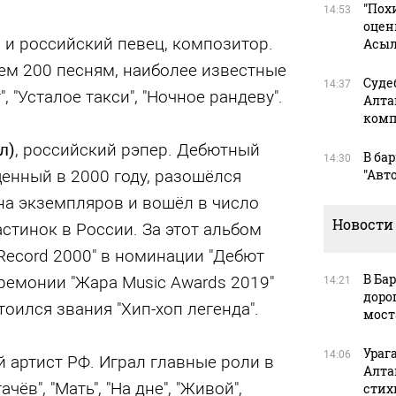
"Пох
14:53
оцен
й и российский певец, композитор.
Асыл
ем 200 песням, наиболее известные
Суде
14:37
, "Усталое такси", "Ночное рандеву".
Алта
комп
л)
, российский рэпер. Дебютный
В ба
14:30
щенный в 2000 году, разошёлся
"Авт
а экземпляров и вошёл в число
Новости
тинок в России. За этот альбом
Record 2000" в номинации "Дебют
В Ба
ремонии "Жара Music Awards 2019"
14:21
дорог
оился звания "Хип-хоп легенда".
мост
Ураг
14:06
й артист РФ. Играл главные роли в
Алта
чёв", "Мать", "На дне", "Живой",
стих