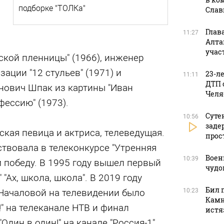
подборке "ТОЛКа"
Слав
Глав
11:27
Алта
учас
ской пленницы" (1966), инженер
ации "12 стульев" (1971) и
23-л
11:11
ДТП 
нович Шпак из картины "Иван
Челя
ессию" (1973).
Суте
10:56
заде
ская певица и актриса, телеведущая.
прос
твовала в телеконкурсе "Утренняя
Воен
10:39
м победу. В 1995 году вышел первый
чудо
 "Ах, школа, школа". В 2019 году
Бил 
ачаловой на телевидении было
10:23
Камн
!" на телеканале НТВ и финал
истя
Один в один!" на канале "Россия-1",