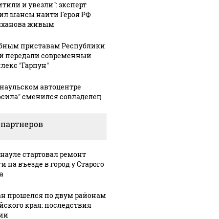
итили и увезли": эксперт
ил шансы найти Героя РФ
ханова живым
бным приставам Республики
й передали современный
лекс "Гарпун"
рнаульском автоцентре
осила" сменился совладелец
 партнеров
рнауле стартовал ремонт
и на въезде в город у Старого
а
ан прошелся по двум районам
йского края: последствия
ии