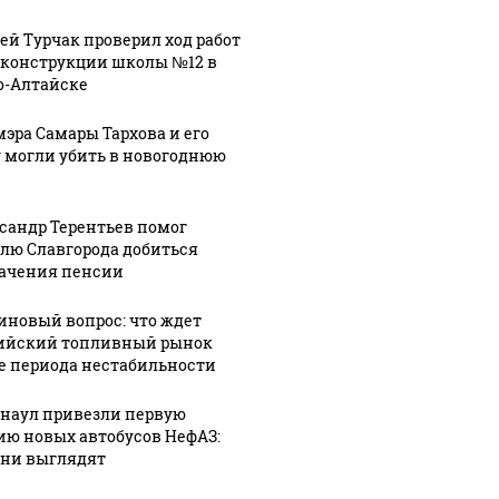
ей Турчак проверил ход работ
еконструкции школы №12 в
о-Алтайске
мэра Самары Тархова и его
 могли убить в новогоднюю
сандр Терентьев помог
лю Славгорода добиться
ачения пенсии
иновый вопрос: что ждет
ийский топливный рынок
е периода нестабильности
рнаул привезли первую
ию новых автобусов НефАЗ:
они выглядят