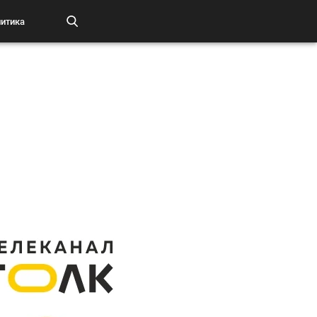
итика