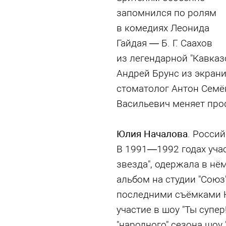
запомнился по ролям
в комедиях Леонида
Гайдая — Б. Г. Саахов
из легендарной "Кавказ
Андрей Брунс из экраниз
стоматолог Антон Семё
Васильевич меняет проф
Юлия Началова
. Россий
В 1991—1992 годах учас
звезда", одержала в нё
альбом на студии "Союз"
последними съёмками Н
участие в шоу "Ты супер
"народного" сезона шоу "