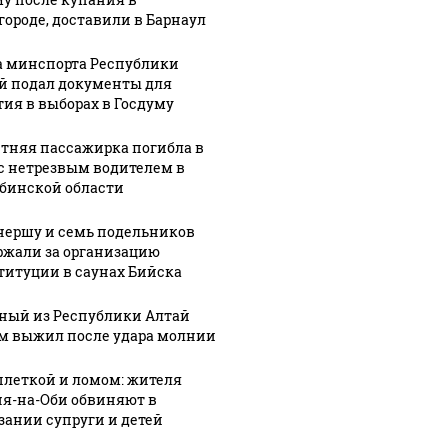
городе, доставили в Барнаул
а минспорта Республики
й подал документы для
тия в выборах в Госдуму
етняя пассажирка погибла в
с нетрезвым водителем в
бинской области
нершу и семь подельников
ржали за организацию
титуции в саунах Бийска
ный из Республики Алтай
м выжил после удара молнии
плеткой и ломом: жителя
я-на-Оби обвиняют в
зании супруги и детей