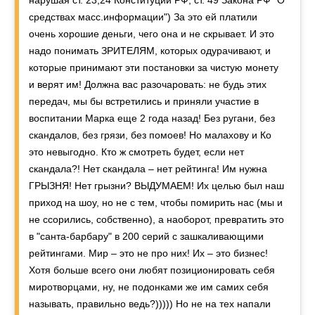
нарушая ст. 23,24 Конституции РФ, ст. 49 Закона РФ "О
средствах масс.информации") За это ей платили
очень хорошие деньги, чего она и не скрывает. И это
надо понимать ЗРИТЕЛЯМ, которых одурачивают, и
которые принимают эти постановки за чистую монету
и верят им! Должна вас разочаровать: не будь этих
передач, мы бы встретились и приняли участие в
воспитании Марка еще 2 года назад! Без ругани, без
скандалов, без грязи, без помоев! Но малахову и Ко
это невыгодно. Кто ж смотреть будет, если нет
скандала?! Нет скандала – нет рейтинга! Им нужна
ГРЫЗНЯ! Нет грызни? ВЫДУМАЕМ! Их целью был наш
приход на шоу, но не с тем, чтобы помирить нас (мы и
не ссорились, собственно), а наоборот, превратить это
в "санта-барбару" в 200 серий с зашкаливающими
рейтингами. Мир – это не про них! Их – это бизнес!
Хотя больше всего они любят позиционировать себя
миротворцами, ну, не подонками же им самих себя
называть, правильно ведь?))))) Но не на тех напали