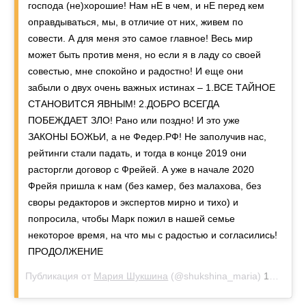
господа (не)хорошие! Нам нЕ в чем, и нЕ перед кем
оправдываться, мы, в отличие от них, живем по
совести. А для меня это самое главное! Весь мир
может быть против меня, но если я в ладу со своей
совестью, мне спокойно и радостно! И еще они
забыли о двух очень важных истинах – 1.ВСЕ ТАЙНОЕ
СТАНОВИТСЯ ЯВНЫМ! 2.ДОБРО ВСЕГДА
ПОБЕЖДАЕТ ЗЛО! Рано или поздно! И это уже
ЗАКОНЫ БОЖЬИ, а не Федер.РФ! Не заполучив нас,
рейтинги стали падать, и тогда в конце 2019 они
расторгли договор с Фрейей. А уже в начале 2020
Фрейя пришла к нам (без камер, без малахова, без
своры редакторов и экспертов мирно и тихо) и
попросила, чтобы Марк пожил в нашей семье
некоторое время, на что мы с радостью и согласились!
ПРОДОЛЖЕНИЕ
Публикация от
Мария Шукшина
(@shukshina_maria)
14 янв 2020 в 7:17 pst