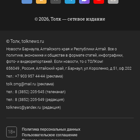
© 2026, Толк — сетевое издание
©
Толк
,
tolknews.ru
Новости Барнаула, Алтайского края и Республики Алтай. Все о
политике, экономике и обществе в формате статей, инфографики,
фото- и видеорепортажей. Если новости, то с ТОЛКом!
656049
, Россия, Алтайский край, г.
Барнаул
,
ул.Короленко, д.51, оф.202
тел.:
+7 903 957 44-44
(реклама)
tolk.smg@mail.ru
(реклама)
тел.:
8 (3852) 205-545
(телеканал)
тел.:
8 (3852) 205-549
(редакция)
tolknews@yandex.ru
(редакция)
Политика персональных данных
18+
Пользовательское соглашение