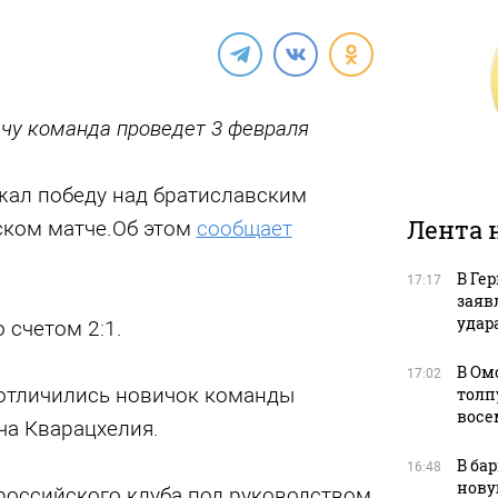
чу команда проведет 3 февраля
жал победу над братиславским
Лента 
ском матче.Об этом
сообщает
В Ге
17:17
заяв
удара
 счетом 2:1.
В Ом
17:02
 отличились новичок команды
толп
восе
ча Кварацхелия.
В ба
16:48
нову
российского клуба под руководством