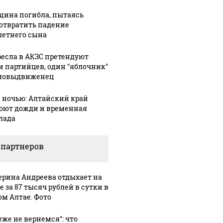
ина погибла, пытаясь
отвратить падение
летнего сына
ресла в АКЗС претендуют
31 июля, 16:37
Директор
и партийцев, один "яблочник"
30 июля, 17:57
мовыдвиженец
"Алтайэнерго"
В Республике
2:22
ий
возглавил
Алтай
8 ночью: Алтайский край
ский
алтайскую
провели
оют дожди и временная
т
федерацию
первую
лада
футбола
тренировку
вместо
по следж-
 партнеров
ия
Смертина
хоккею
ерина Андреева отдыхает на
 за 87 тысяч рублей в сутки в
ом Алтае. Фото
уже не вернемся": что