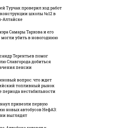
ей Турчак проверил ход работ
еконструкции школы №12 в
о-Алтайске
мэра Самары Тархова и его
 могли убить в новогоднюю
сандр Терентьев помог
лю Славгорода добиться
ачения пенсии
иновый вопрос: что ждет
ийский топливный рынок
е периода нестабильности
рнаул привезли первую
ию новых автобусов НефАЗ:
они выглядят
рно-Алтайске готовят к