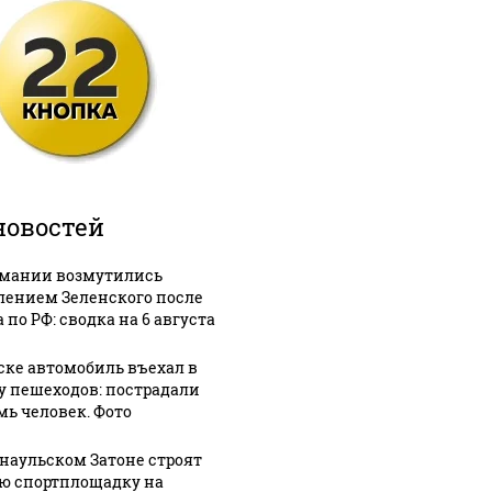
новостей
рмании возмутились
лением Зеленского после
 по РФ: сводка на 6 августа
ске автомобиль въехал в
у пешеходов: пострадали
мь человек. Фото
рнаульском Затоне строят
ю спортплощадку на