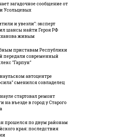
чает загадочное сообщение от
и Усольцевых
итили и увезли": эксперт
ил шансы найти Героя РФ
ханова живым
бным приставам Республики
й передали современный
лекс "Гарпун"
рнаульском автоцентре
осила" сменился совладелец
рнауле стартовал ремонт
и на въезде в город у Старого
а
ан прошелся по двум районам
йского края: последствия
ии