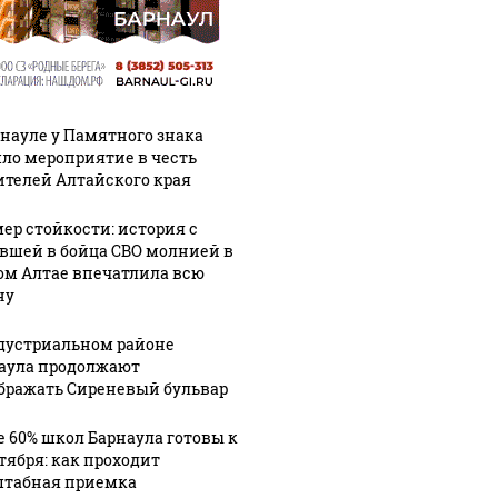
рнауле у Памятного знака
ло мероприятие в честь
ителей Алтайского края
ер стойкости: история с
вшей в бойца СВО молнией в
ом Алтае впечатлила всю
ую зиму в России
На Урале из казны
ну
Как выг
то не ждал: как
были украдены 18
крушени
?!
миллионов рублей
Кавказе:
дустриальном районе
аула продолжают
бражать Сиреневый бульвар
е 60% школ Барнаула готовы к
нтября: как проходит
табная приемка