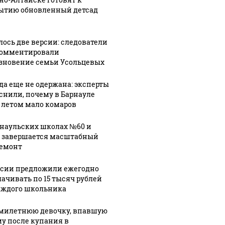
ытию обновленный детсад
лось две версии: следователи
омментировали
зновение семьи Усольцевых
да еще не одержана: эксперты
снили, почему в Барнауле
 летом мало комаров
рнаульских школах №60 и
 завершается масштабный
емонт
ссии предложили ежегодно
ачивать по 15 тысяч рублей
аждого школьника
милетнюю девочку, впавшую
му после купания в