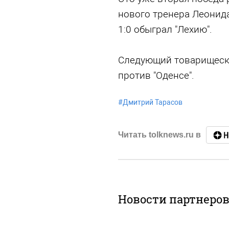
нового тренера Леонида
1:0 обыграл "Лехию".
Следующий товарищески
против "Оденсе".
#
Дмитрий Тарасов
Читать tolknews.ru в
Новости партнеро