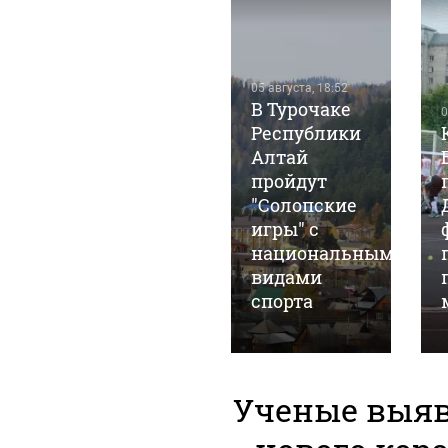
05 августа, 18:52
В Турочаке
0
Республики
30 июля, 17:57
"
В Республике
Алтай
Алтай
пройдут
провели
"Солопские
первую
игры" с
тренировку
национальными
по следж-
видами
хоккею
спорта
Ученые выя