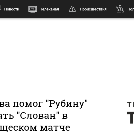
Новости
Телеканал
Происшествия
Пол
ва помог "Рубину"
ть "Слован" в
ищеском матче