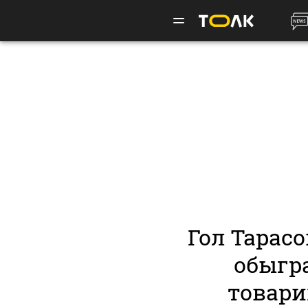
Гол Тарасо
обыгра
товар