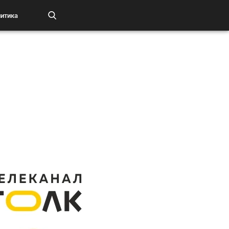
итика