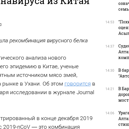
онавируса из Китая
озна
семь
"Пох
14:53
20
оцен
Асыл
ошла рекомбинация вирусного белка
Суде
14:37
Алта
тического анализа нового
комп
его эпидемию в Китае, ученые
В ба
14:30
ятным источником мясо змей,
"Авт
 рынке в Ухани. Об этом
говорится
в
В Ба
14:21
аря исследовании в журнале Journal
дорог
мост
Ураг
14:06
стрированный в конце декабря 2019
Алта
стих
с 2019-nCoV — это комбинация