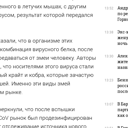
нного в летучих мышах, с другим
Андр
13:52
по р
усом, результат которой передался
Горн
Экс-
13:38
жену
азали, что в организме этих
ночь
комбинация вирусного белка, после
Алек
13:30
редаваться от змеи человеку. Авторы
жите
 что носителями этого вируса стали
назн
ный крайт и кобра, которые зачастую
Бенз
13:23
шей. Именно эти виды змей
росс
посл
ом рынке.
В Ба
13:07
черкнули, что после вспышки
парт
как 
nCoV рынок был продезинфицирован
т отслеживание источника нового
В Го