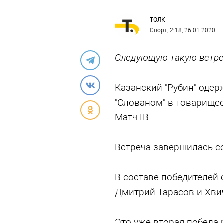
ТОЛК
Спорт
, 2:18, 26.01.2020
Следующую такую встре
Казанский "Рубин" одер
"Слованом" в товарище
МатчТВ.
Встреча завершилась со
В составе победителей
Дмитрий Тарасов и Хви
Это уже вторая победа 