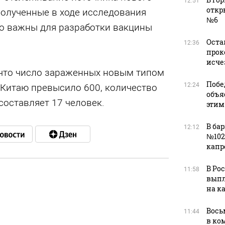
12:51
откр
полученные в ходе исследования
№6
о важны для разработки вакцины
Оста
12:36
прок
исче
 что число зараженных новым типом
Побе
12:24
 Китаю превысило 600, количество
объя
оставляет 17 человек.
этим
В ба
12:12
№102
капр
В Ро
11:58
выпл
на к
в
Вось
11:44
в ко