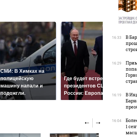
в
В Ба
16:33
прош
стро
Прим
16:29
попа
СМИ: В Химках на
Горн
полицейскую
Где будет встреча
Так
стра
машину напали и
президентов США и
ник
подожгли.
России: Европа?
так
В Ин
16:19
Барн
прео
Боле
16:04
1 се
масш