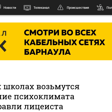
Новости
Телеканал
Происшествия
Пол
х школах возьмутся
ние психоклимата
равли лицеиста