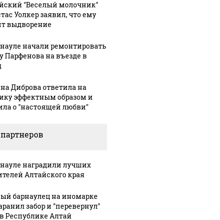
йский "Веселый молочник"
тас Уолкер заявил, что ему
ит выдворение
рнауле начали ремонтировать
у Парфенова на въезде в
д
ую зиму в России
Не ешьте эту
В ОАЭ 
на Диброва ответила на
то не ждал: как
готовую еду из
жестоко
ику эффектным образом и
ила о "настоящей любви"
?!
магазина: список
крипто
 партнеров
рнауле наградили лучших
ителей Алтайского края
ый барнаулец на иномарке
аранил забор и "перевернул"
 в Республике Алтай