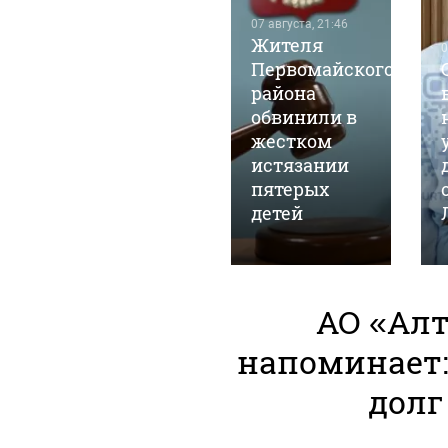
07 августа, 18:39
07 августа, 21:46
"Наткнулись
Жителя
0
на кого-то":
Первомайского
эксперт
района
назвал
обвинили в
неожиданную
жестком
версию
истязании
исчезновения
пятерых
Усольцевых
детей
АО «Ал
напоминает:
долг