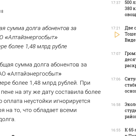
500 
17:37
380 
18
овощ
щая сумма долга абонентов за
Две 
17:21
Тоше
АО «Алтайэнергосбыт»
Виде
ре более 1,48 млрд рубле
Гром
17:07
деся
общая сумма долга абонентов за
раск
АО «Алтайэнергосбыт»
Ситу
17:06
ере более 1,48 млрд рублей. При
стаб
осно
пене на эту же дату составила более
ю оплата неустойки игнорируется
Экол
16:58
я на то, что обладает всеми
студ
райо
долга.
К 65
16:55
в По