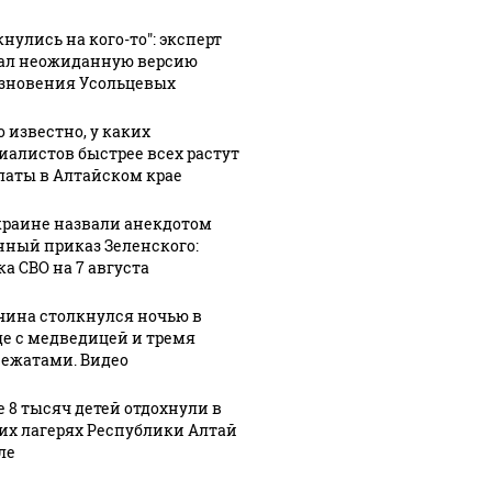
07 августа, 19:22
Полина
9:46
07 августа, 18:39
нулись на кого-то": эксперт
кий
Диброва
"Наткнулись
ал неожиданную версию
ый
ответила на
на кого-то":
зновения Усольцевых
ик"
критику
эксперт
с
эффектным
назвал
о известно, у каких
образом и
неожиданную
иалистов быстрее всех растут
латы в Алтайском крае
 что
заявила о
версию
зит
"настоящей
исчезновения
краине назвали анекдотом
ение
любви"
Усольцевых
нный приказ Зеленского:
ка СВО на 7 августа
ина столкнулся ночью в
де с медведицей и тремя
ежатами. Видео
е 8 тысяч детей отдохнули в
их лагерях Республики Алтай
ле