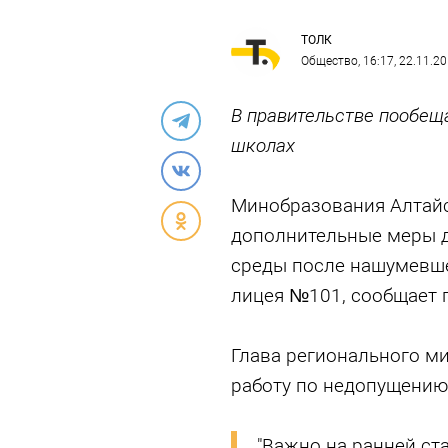
ТОЛК
Общество
, 16:17, 22.11.2
В правительстве пообещ
школах
Минобразования Алтайс
дополнительные меры д
среды после нашумевше
лицея №101, сообщает 
Глава регионального м
работу по недопущению
"Важно на ранней ст