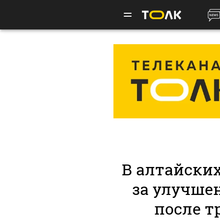
В алтайски
за улучше
после т