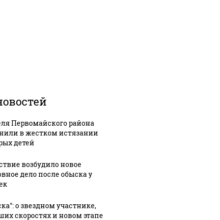
новостей
ля Первомайского района
нили в жестком истязании
рых детей
ствие возбудило новое
овное дело после обыска у
ек
ска": о звездном участнике,
ших скоростях и новом этапе