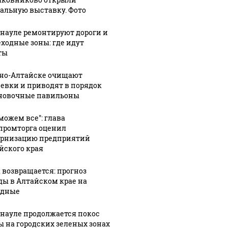
альную выставку. Фото
рнауле ремонтируют дороги и
ходные зоны: где идут
ты
рно-Алтайске очищают
евки и приводят в порядок
новочные павильоны
можем все": глава
ромторга оценил
рнизацию предприятий
йского края
 возвращается: прогноз
ды в Алтайском крае на
одные
рнауле продолжается покос
ы на городских зеленых зонах