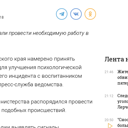
018
али провести необходимую работу в
Лента 
кого края намерено принять
ля улучшения психологической
Жите
21:46
го инцидента с воспитанником
обви
пяте
пресс-служба ведомства.
След
21:12
инистерства распорядился провести
угол
Лерч
 подобных происшествий.
"Сно
20:50
боль
адии выявлять сигналы