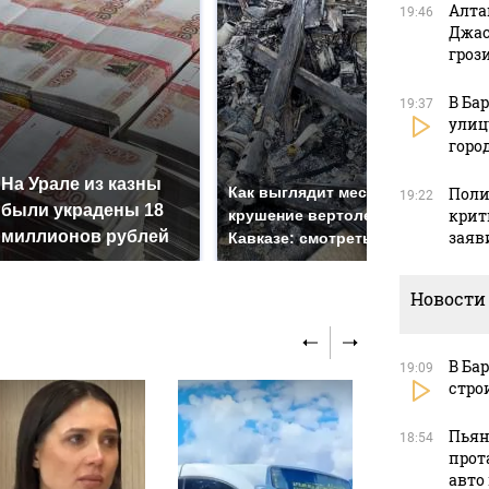
Алта
19:46
Джас
гроз
В Ба
19:37
улиц
горо
На Урале из казны
Так
Как выглядит место
Поли
19:22
были украдены 18
ник
крит
крушение вертолета на
миллионов рублей
заяв
так
Кавказе: смотреть
Новости
В Ба
19:09
стро
Пьян
18:54
прот
авто