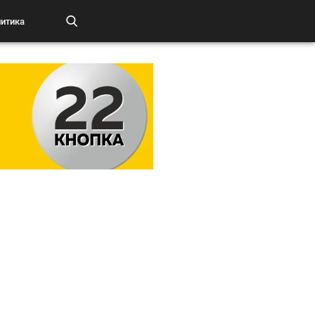
итика