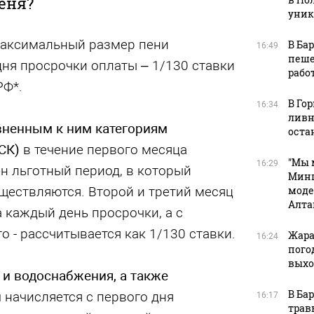
еня?
уник
аксимальный размер пени
В Ба
16:49
пеше
дня просрочки оплаты – 1/130 ставки
рабо
РФ*.
В Го
16:34
ливн
вненным к ним категориям
оста
СК)
в течение первого месяца
"Мы 
16:29
н льготный период, в который
Минп
ществляются. Второй и третий месяц
моде
Алта
а каждый день просрочки, а с
о - рассчитывается как 1/130 ставки.
Жара
16:24
пого
вых
 и водоснабжения, а также
В Ба
й
начисляется с первого дня
16:17
трав