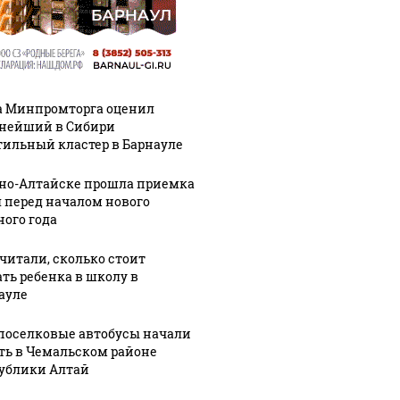
а Минпромторга оценил
нейший в Сибири
тильный кластер в Барнауле
рно-Алтайске прошла приемка
 перед началом нового
ного года
читали, сколько стоит
ать ребенка в школу в
ауле
оселковые автобусы начали
ть в Чемальском районе
ублики Алтай