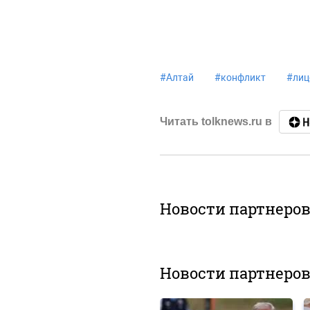
#
Алтай
#
конфликт
#
лиц
Читать tolknews.ru в
Новости партнеро
Новости партнеро