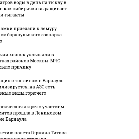
литров воды в день на тыкву в
кг: как сибирячка выращивает
и-гиганты
самки приехали к лемуру
 из барнаульского зоопарка.
о
кий хлопок услышали в
тках районов Москвы: МЧС
рыло причину
ация с топливом в Барнауле
илизируется: на АЗС есть
вные виды горючего
огическая акция с участием
ентов прошла в Ленинском
не Барнаула
-летию полета Германа Титова
лковниково открыли