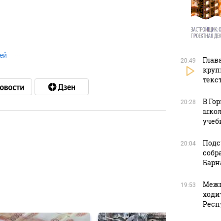
ей
Глав
20:49
круп
текс
В Го
20:28
школ
учеб
Подс
20:04
в
собр
Барн
Межп
19:53
в
ходи
Респ