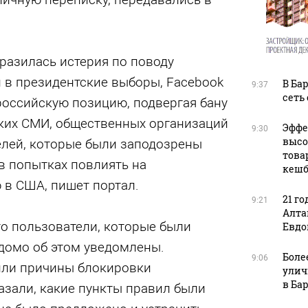
разилась истерия по поводу
 в президентские выборы, Facebook
В Ба
9:37
сеть
российскую позицию, подвергая бану
ких СМИ, общественных организаций
Эффе
9:30
высо
елей, которые были заподозрены
това
в попытках повлиять на
кешб
 в США, пишет портал.
21 го
9:21
Алта
то пользователи, которые были
Евдо
едомо об этом уведомлены.
Боле
9:06
или причины блокировки
улич
в Ба
казали, какие пункты правил были