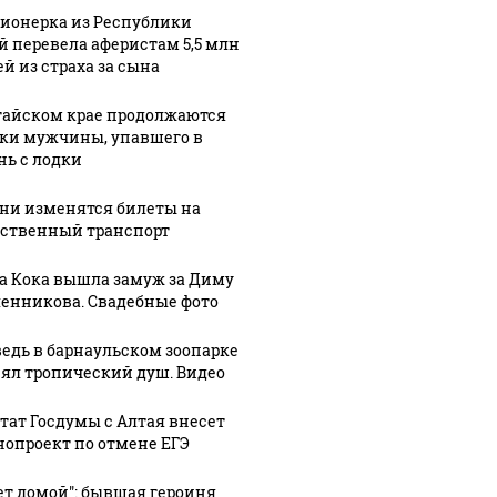
ионерка из Республики
й перевела аферистам 5,5 млн
ей из страха за сына
тайском крае продолжаются
ки мужчины, упавшего в
нь с лодки
ени изменятся билеты на
ственный транспорт
а Кока вышла замуж за Диму
енникова. Свадебные фото
едь в барнаульском зоопарке
ял тропический душ. Видео
СМИ: В 
их событий не
полице
В магазинах России
тат Госдумы с Алтая внесет
о с 1945: чего
машину
нопроект по отмене ЕГЭ
ажиотаж из-за этого
ть всем нам?
подожг
продукта: что купить?
ет домой": бывшая героиня