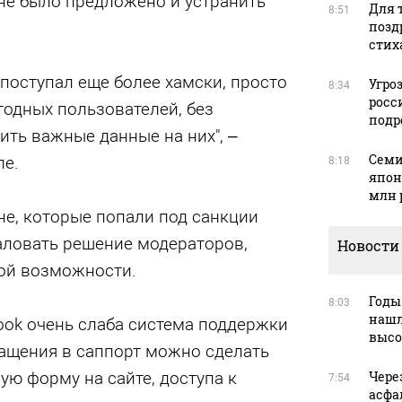
не было предложено и устранить
Для т
8:51
позд
стих
 поступал еще более хамски, просто
Угро
8:34
росс
годных пользователей, без
подр
ть важные данные на них", –
Семи
ле.
8:18
япон
млн 
не, которые попали под санкции
аловать решение модераторов,
Новости
кой возможности.
Годы
8:03
нашл
book очень слаба система поддержки
высо
ращения в саппорт можно сделать
ую форму на сайте, доступа к
Чере
7:54
асфа