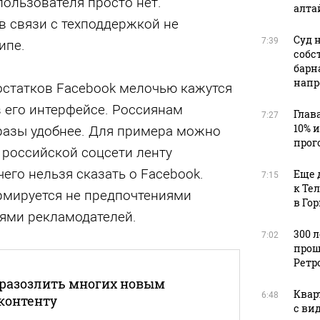
пользователя просто нет.
алта
в связи с техподдержкой не
Суд 
7:39
ипе.
собс
барн
напр
остатков Facebook мелочью кажутся
 его интерфейсе. Россиянам
Глав
7:27
10% 
в разы удобнее. Для примера можно
прог
В российской соцсети ленту
чего нельзя сказать о Facebook.
Еще 
7:15
к Те
ормируется не предпочтениями
в Го
иями рекламодателей.
300 
7:02
прош
Ретр
 разозлить многих новым
Квар
6:48
 контенту
с ви