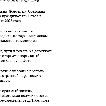
ют за 24 млн руб. Фото
вый, Яблочный, Ореховый.
а празднуют три Спаса в
те 2026 года
епенно становится
ладнее: погода в Алтайском
 наконец-то меняется
ы, пруд и фонари на дорожках:
го стартует спортивный
тер Барнаула. Фото
ьница внезапно пропала
е странной переписки с
чиной
е судимый житель
йского края получил срок за
ое смертельное ДТП без прав