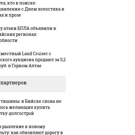
ех, кто в поиске:
равления с Днем холостяка в
ах и прозе
зу атаки БПЛА объявили в
ийских регионах:
обности
местный Land Cruiser с
ского аукциона продают за 5,2
руб. в Горном Алтае
 партнеров
 тишины: в Бийске снова не
ось желающих купить
тку-долгострой
з рыхление к новому
льту: как обновляют дорогу в