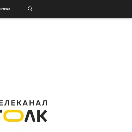
итика