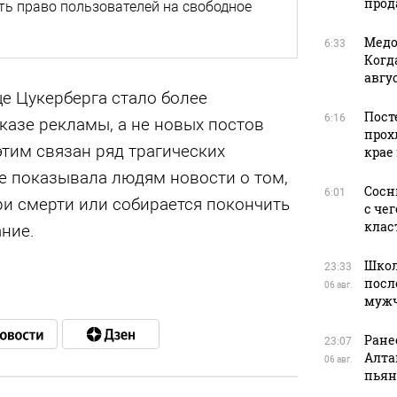
прода
ть право пользователей на свободное
Медо
6:33
Когд
авгус
е Цукерберга стало более
Пост
6:16
казе рекламы, а не новых постов
прох
тим связан ряд трагических
крае
не показывала людям новости о том,
Сосн
6:01
при смерти или собирается покончить
с че
клас
ание.
Школ
23:33
посл
06 авг.
муж
Ране
23:07
Алта
06 авг.
пьян