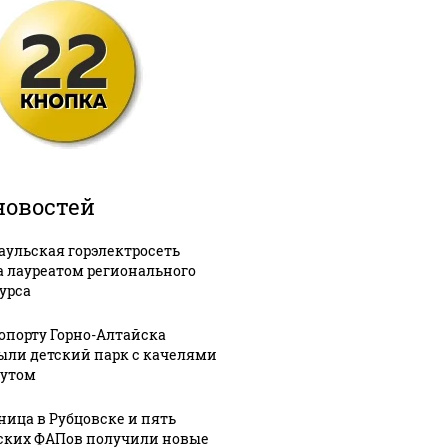
новостей
аульская горэлектросеть
а лауреатом регионального
урса
ропорту Горно-Алтайска
ыли детский парк с качелями
тутом
ница в Рубцовске и пять
ских ФАПов получили новые