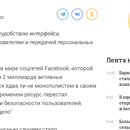
020
еудобством интерфейса,
ователям и передачей персональных
Лента 
в мире соцсетей Facebook, которой
Барн
10:00
 2 миллиарда активных
стал
конк
ся едва ли не монополистом в своем
временем ресурс перестал
В аэ
9:52
 и безопасности пользователей,
откр
и ба
ело".
Боль
9:44
сель
нсным случаем стало