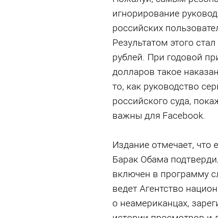
игнорирование руковод
российских пользовател
Результатом этого ста
рублей. При годовой п
долларов такое наказа
то, как руководство се
российского суда, пока
важны для Facebook.
Издание отмечает, что 
Барак Обама подтверди
включен в программу с
ведет Агентство национ
о неамериканцах, зарег
истории просмотров и 