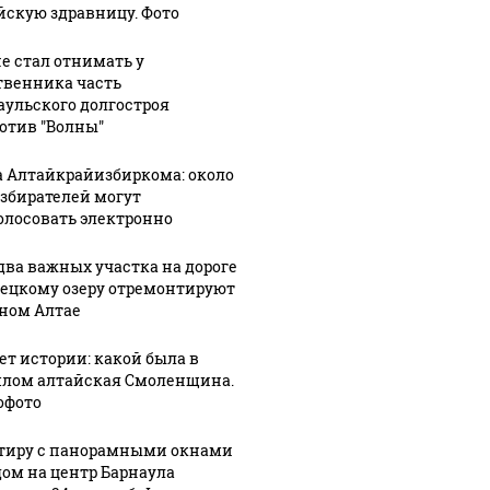
йскую здравницу. Фото
не стал отнимать у
твенника часть
аульского долгостроя
отив "Волны"
а Алтайкрайизбиркома: около
избирателей могут
олосовать электронно
два важных участка на дороге
лецкому озеру отремонтируют
рном Алтае
лет истории: какой была в
лом алтайская Смоленщина.
офото
тиру с панорамными окнами
дом на центр Барнаула