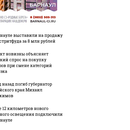
рнауле выставили на продажу
 стритфуда за 8 млн рублей
кт новизны объясняет
кий спрос на покупку
ров при смене категорий
эка
д назад погиб губернатор
йского края Михаил
кимов
е 12 километров нового
ного освещения подключили
рнауле