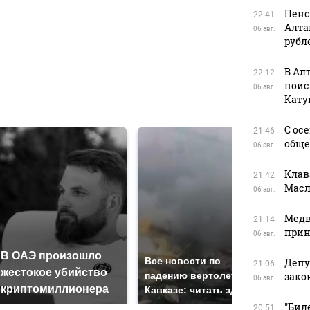
Пенс
22:41
Алта
06 авг.
в
рубл
В Ал
22:12
поис
06 авг.
в
Кату
С ос
21:46
обще
06 авг.
Клав
21:42
Масл
06 авг.
Медв
21:14
прин
06 авг.
В ОАЭ произошло
Так
Все новости по
Депу
21:06
жестокое убийство
был
падению вертолета на
зако
06 авг.
криптомиллионера
жда
Кавказе: читать здесь
"Бил
20:51