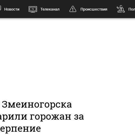
Новости
Телеканал
Происшествия
Пол
 Змеиногорска
арили горожан за
терпение