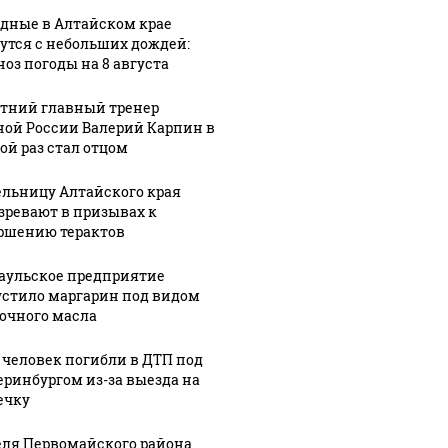
дные в Алтайском крае
утся с небольших дождей:
ноз погоды на 8 августа
етний главный тренер
ной России Валерий Карпин в
ой раз стал отцом
льницу Алтайского края
зревают в призывах к
ршению терактов
аульское предприятие
стило маргарин под видом
очного масла
 человек погибли в ДТП под
еринбургом из-за выезда на
ечку
ля Первомайского района