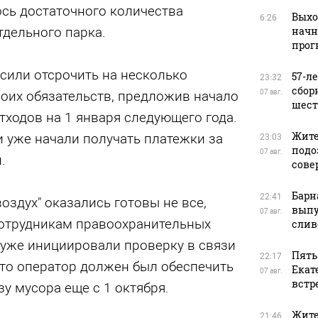
ось достаточного количества
Выхо
6:26
тдельного парка.
начн
прог
осили отсрочить на несколько
57-л
23:32
сбор
оих обязательств, предложив начало
07 авг.
шест
тходов на 1 января следующего года.
Жите
 уже начали получать платежки за
23:03
подо
07 авг.
.
сове
Барн
22:41
оздух" оказались готовы не все,
выпу
07 авг.
сотрудникам правоохранительных
слив
 уже инициировали проверку в связи
Пять
22:17
что оператор должен был обеспечить
Екат
07 авг.
встр
у мусора еще с 1 октября.
Жите
21:46