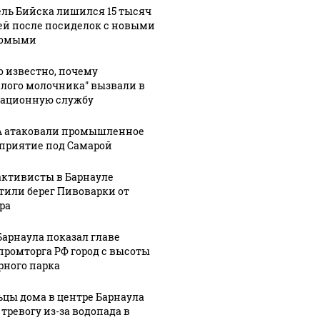
ль Бийска лишился 15 тысяч
ей после посиделок с новыми
комыми
о известно, почему
4:12
08 августа, 11:37
Стало
елого молочника" вызвали в
ационную службу
ериод
известно,
08 августа, 11:12
ьной
почему
БПЛА
 атаковали промышленное
"Веселого молочника"
атаковали
приятие под Самарой
ается
вызвали в
промышленно
ский
миграционную
предприятие
активисты в Барнауле
службу
под Самарой
тили берег Пивоварки от
ра
Барнаула показал главе
ромторга РФ город с высоты
рного парка
цы дома в центре Барнаула
 тревогу из-за водопада в