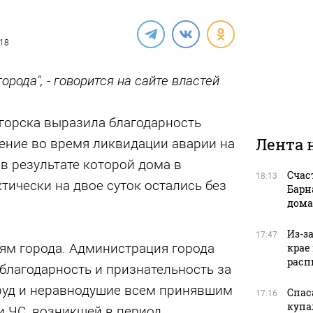
018
рода", - говорится на сайте властей
орска выразила благодарность
Лента 
ение во время ликвидации аварии на
в результате которой дома в
Счас
18:13
тически на двое суток остались без
Барн
дома
Из-з
17:47
ям города. Администрация города
крае
расп
лагодарность и признательность за
уд и неравнодушие всем принявшим
Спас
17:16
купа
и ЧС, возникшей в период