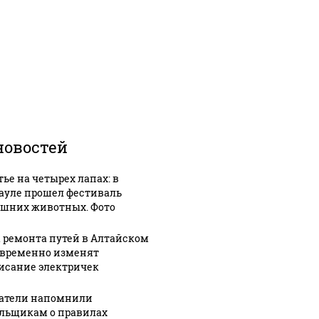
новостей
тье на четырех лапах: в
ауле прошел фестиваль
шних животных. Фото
а ремонта путей в Алтайском
 временно изменят
исание электричек
атели напомнили
льщикам о правилах