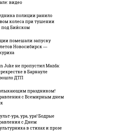
але: видео
удника полиции ранило
вом колеса при тушении
 под Бийском
ции помешали запуску
летов Новосибирск —
куриха
an Juke не пропустил Mazda:
ерекрестке в Барнауле
зошло ДТП
рлыкающим праздником!
равления с Всемирным днем
ек
льт-ура, ура, ура! Бодрые
равления с Днем
ультурника в стихах и прозе