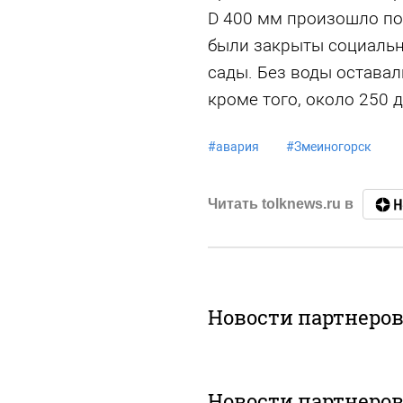
D 400 мм произошло по
были закрыты социальн
сады. Без воды оставал
кроме того, около 250 
#
авария
#
Змеиногорск
Читать tolknews.ru в
Новости партнеро
Новости партнеро