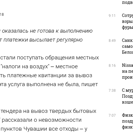
подв
018
Сотр
9:11
взры
фуры
 оказалась не готова к выполнению
от платежки высылает регулярно
Санк
8:49
само
Бело
 стали поступать обращения местных
Niss
"налоги на воздух" – местное
8:16
на п
ать платежные квитанции за вывоз
прои
эта услуга выполнена не была, пишет
С му
7:38
Позд
кош
 тендера на вывоз твердых бытовых
Физку
7:07
" рассказали о невозможности
позд
физк
пунктов Чувашии все отходы – у