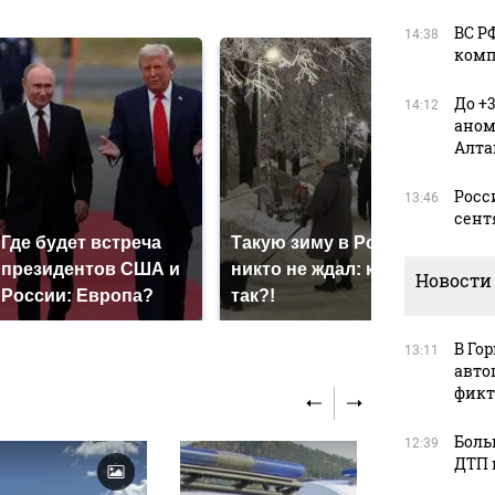
ВС Р
14:38
комп
До +
14:12
аном
Алта
Росс
13:46
сент
Где будет встреча
Такую зиму в России
На 
президентов США и
никто не ждал: как
был
Новости
России: Европа?
так?!
мил
В Го
13:11
авто
фикт
Боль
12:39
ДТП 