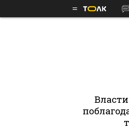
Власти
поблагод