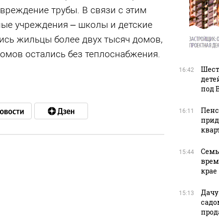
вреждение трубы. В связи с этим
ые учреждения – школы и детские
ись жильцы более двух тысяч домов,
домов остались без теплоснабжения.
Шест
16:42
дете
под 
Пенс
16:11
прид
квар
Семь
15:44
врем
в
крае
Дачу
15:13
садо
прод
в