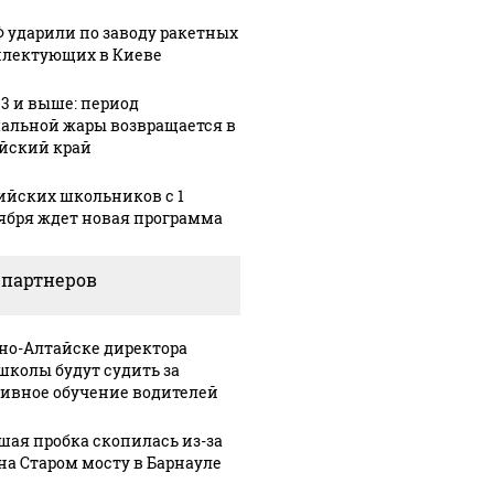
Ф ударили по заводу ракетных
лектующих в Киеве
33 и выше: период
альной жары возвращается в
йский край
ийских школьников с 1
ября ждет новая программа
Урале из казны
Не ешьт
Как выглядит место
и украдены 18
готовую
крушение вертолета на
 партнеров
лионов рублей
магазин
Кавказе: смотреть
рно-Алтайске директора
школы будут судить за
ивное обучение водителей
шая пробка скопилась из-за
на Старом мосту в Барнауле