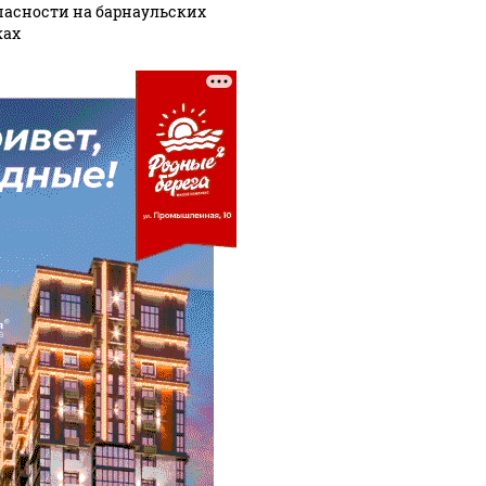
пасности на барнаульских
ах