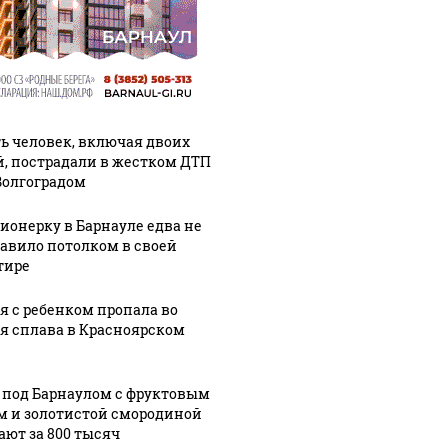
ь человек, включая двоих
й, пострадали в жестком ДТП
Волгоградом
ионерку в Барнауле едва не
авило потолком в своей
тире
я с ребенком пропала во
я сплава в Красноярском
 под Барнаулом с фруктовым
м и золотистой смородиной
ают за 800 тысяч