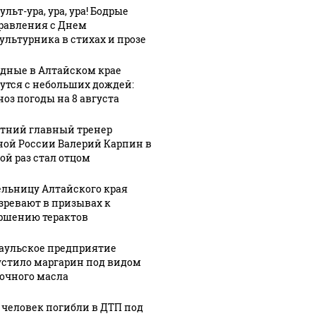
льт-ура, ура, ура! Бодрые
Новосибирск
с
равления с Днем
го
—
Всемирным
ультурника в стихах и прозе
Белокуриха
днем кошек
дные в Алтайском крае
утся с небольших дождей:
ноз погоды на 8 августа
етний главный тренер
ной России Валерий Карпин в
ой раз стал отцом
льницу Алтайского края
зревают в призывах к
ршению терактов
аульское предприятие
стило маргарин под видом
очного масла
 человек погибли в ДТП под