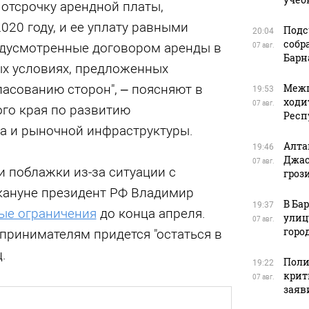
отсрочку арендной платы,
020 году, и ее уплату равными
Подс
20:04
собр
едусмотренные договором аренды в
07 авг.
Барн
ных условиях, предложенных
ласованию сторон", – поясняют в
Межп
19:53
ходи
07 авг.
го края по развитию
Респ
а и рыночной инфраструктуры.
Алта
19:46
Джас
07 авг.
 поблажки из-за ситуации с
гроз
акануне президент РФ Владимир
В Ба
19:37
ые ограничения
до конца апреля.
улиц
07 авг.
горо
принимателям придется "остаться в
.
Поли
19:22
крит
07 авг.
заяв