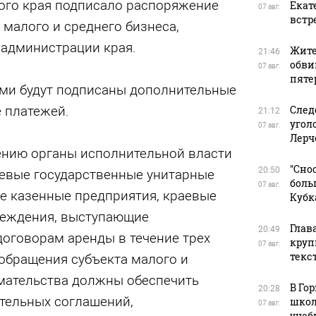
ого края подписало распоряжение
Екат
07 авг.
встр
 малого и среднего бизнеса,
 администрации края.
Жите
21:46
обви
07 авг.
пяте
ями будут подписаны дополнительные
 платежей.
След
21:12
угол
07 авг.
Лерч
ению органы исполнительной власти
"Сно
20:50
аевые государственные унитарные
боль
07 авг.
е казенные предприятия, краевые
Кубк
реждения, выступающие
Глав
20:49
договорам аренды в течение трех
круп
07 авг.
текс
 обращения субъекта малого и
мательства должны обеспечить
В Го
20:28
тельных соглашений,
школ
07 авг.
учеб