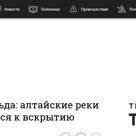
Новости
Телеканал
Происшествия
Пол
да: алтайские реки
тся к вскрытию