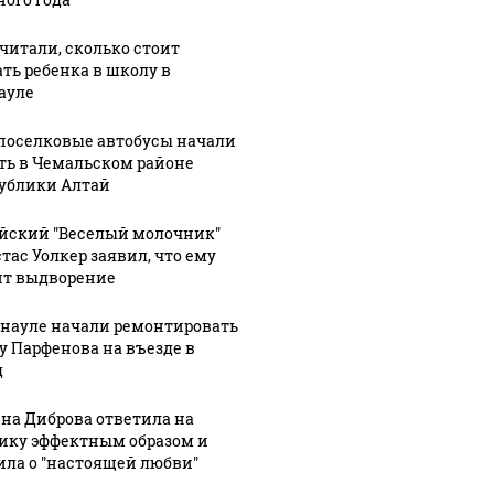
читали, сколько стоит
ать ребенка в школу в
ауле
оселковые автобусы начали
ть в Чемальском районе
ублики Алтай
йский "Веселый молочник"
тас Уолкер заявил, что ему
ит выдворение
рнауле начали ремонтировать
у Парфенова на въезде в
д
на Диброва ответила на
ику эффектным образом и
ила о "настоящей любви"