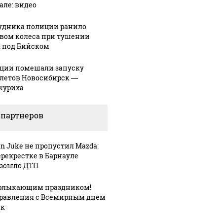
але: видео
ую зиму в России
На Урале из казны
Как выг
то не ждал: как
были украдены 18
удника полиции ранило
крушени
?!
миллионов рублей
вом колеса при тушении
Кавказе:
 под Бийском
ции помешали запуску
летов Новосибирск —
куриха
 партнеров
an Juke не пропустил Mazda:
0:13
ерекрестке в Барнауле
зошло ДТП
ла
08 августа, 8:49
08 августа, 7:38
Санкции
С
рлыкающим праздником!
помешали
мурлыкающим
равления с Всемирным днем
мторга
запуску
праздником!
ек
 с
самолетов
Поздравления