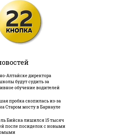
новостей
рно-Алтайске директора
школы будут судить за
ивное обучение водителей
шая пробка скопилась из-за
на Старом мосту в Барнауле
ль Бийска лишился 15 тысяч
ей после посиделок с новыми
комыми