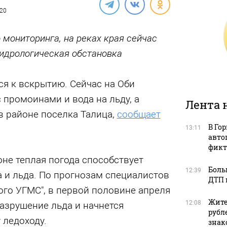
020
мониторинга, на реках края сейчас
гидрологическая обстановка
ся к вскрытию. Сейчас на Оби
 промоинами и вода на льду, а
Лента 
в районе поселка Талица,
сообщает
В Го
13:11
авто
фикт
не теплая погода способствует
Боль
12:39
 и льда. По прогнозам специалистов
ДТП 
го УГМС", в первой половине апреля
Жите
12:08
азрушение льда и начнется
рубл
 ледоходу.
зна