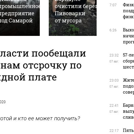
Физку
промышленное
очистили берег
высоты
7:07
позд
предприятие
Пивоварки
Нагорно
физк
под Самарой
от мусора
парка
Выхо
6:26
начн
прог
власти пообещали
57-л
23:32
сбор
нам отсрочку по
07 авг.
шест
ндной плате
Жите
23:03
подо
07 авг.
сове
2020
Барн
22:41
выпу
07 авг.
слив
отой и кто ее может получить?
Пять
22:17