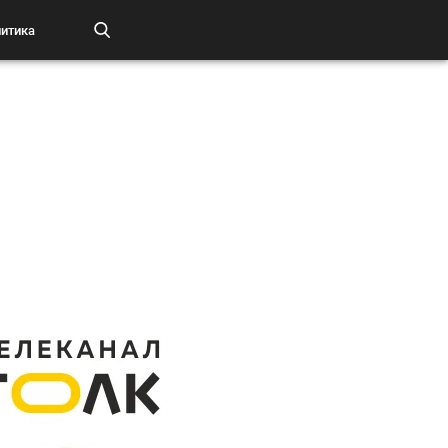
итика