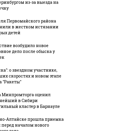
еринбургом из-за выезда на
ечку
ля Первомайского района
нили в жестком истязании
рых детей
ствие возбудило новое
овное дело после обыска у
ек
ска": о звездном участнике,
ших скоростях и новом этапе
а "Ракеты"
а Минпромторга оценил
нейший в Сибири
тильный кластер в Барнауле
рно-Алтайске прошла приемка
 перед началом нового
ного года