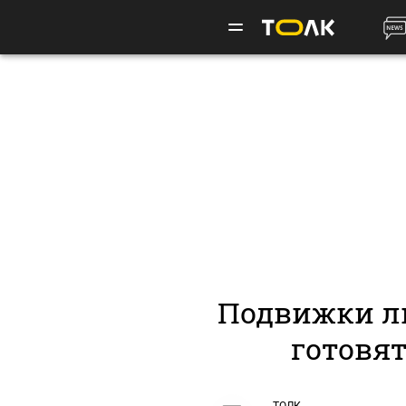
Подвижки ль
готовя