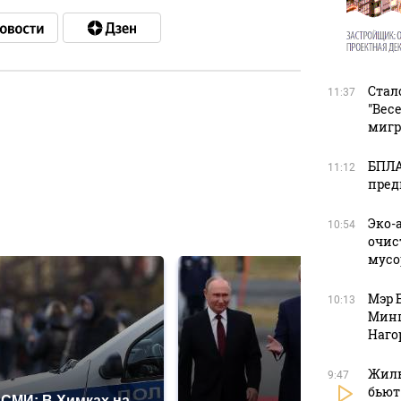
Стал
11:37
"Вес
мигр
в
БПЛА
11:12
пред
в
Эко-
10:54
очис
мусо
Мэр 
10:13
Минп
Наго
Жиль
9:47
бьют
СМИ: В Химках на