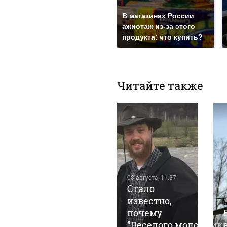
В магазинах России
ажиотаж из-за этого
продукта: что купить?
Читайте также
08 августа, 7:38
08 августа, 11:37
С
Стало
мурлыкающим
известно,
0
праздником!
почему
Поздравления
"Веселого молочника