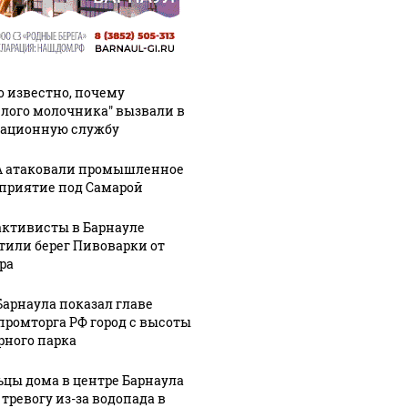
о известно, почему
елого молочника" вызвали в
ационную службу
 атаковали промышленное
приятие под Самарой
активисты в Барнауле
тили берег Пивоварки от
ра
Барнаула показал главе
ромторга РФ город с высоты
рного парка
цы дома в центре Барнаула
 тревогу из-за водопада в