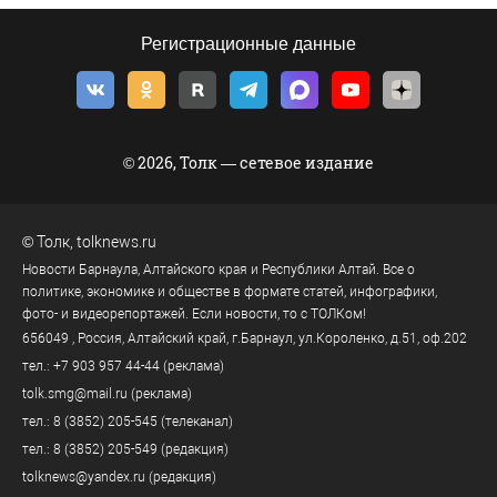
Регистрационные данные
© 2026, Толк — сетевое издание
©
Толк
,
tolknews.ru
Новости Барнаула, Алтайского края и Республики Алтай. Все о
политике, экономике и обществе в формате статей, инфографики,
фото- и видеорепортажей. Если новости, то с ТОЛКом!
656049
, Россия, Алтайский край, г.
Барнаул
,
ул.Короленко, д.51, оф.202
тел.:
+7 903 957 44-44
(реклама)
tolk.smg@mail.ru
(реклама)
тел.:
8 (3852) 205-545
(телеканал)
тел.:
8 (3852) 205-549
(редакция)
tolknews@yandex.ru
(редакция)