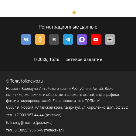
Регистрационные данные
© 2026, Толк — сетевое издание
©
Толк
,
tolknews.ru
Новости Барнаула, Алтайского края и Республики Алтай. Все о
политике, экономике и обществе в формате статей, инфографики,
фото- и видеорепортажей. Если новости, то с ТОЛКом!
656049
, Россия, Алтайский край, г.
Барнаул
,
ул.Короленко, д.51, оф.202
тел.:
+7 903 957 44-44
(реклама)
tolk.smg@mail.ru
(реклама)
тел.:
8 (3852) 205-545
(телеканал)