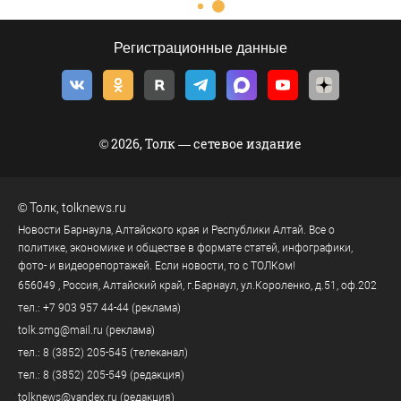
Регистрационные данные
© 2026, Толк — сетевое издание
©
Толк
,
tolknews.ru
Новости Барнаула, Алтайского края и Республики Алтай. Все о
политике, экономике и обществе в формате статей, инфографики,
фото- и видеорепортажей. Если новости, то с ТОЛКом!
656049
, Россия, Алтайский край, г.
Барнаул
,
ул.Короленко, д.51, оф.202
тел.:
+7 903 957 44-44
(реклама)
tolk.smg@mail.ru
(реклама)
тел.:
8 (3852) 205-545
(телеканал)
тел.:
8 (3852) 205-549
(редакция)
tolknews@yandex.ru
(редакция)