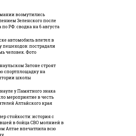
рмании возмутились
лением Зеленского после
 по РФ: сводка на 6 августа
ске автомобиль влетел в
у пешеходов: пострадали
мь человек. Фото
рнаульском Затоне строят
ю спортплощадку на
итории школы
рнауле у Памятного знака
ло мероприятие в честь
ителей Алтайского края
ер стойкости: история с
вшей в бойца СВО молнией в
ом Алтае впечатлила всю
ну