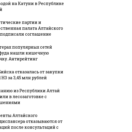
водой на Катуни в Республике
й
тические партии и
ственная палата Алтайского
 подписали соглашение
ргерах популярных сетей
фуда нашли кишечную
чку. Антирейтинг
Бийска отказалась от закупки
 H3 за 3,45 млн рублей
анию из Республики Алтай
или в лесозаготовке с
ушениями
енты Алтайского
диспансера отказываются от
аций после консультаций с