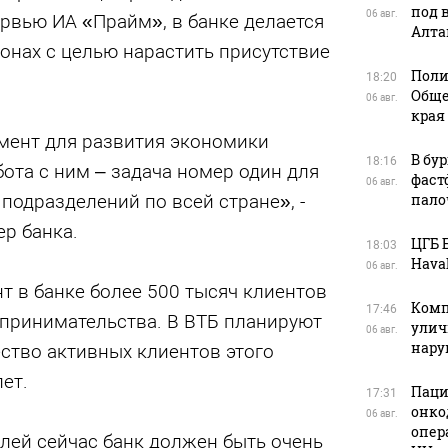
под 
06 авг.
рвью ИА «Прайм», в банке делается
Алта
ионах с целью нарастить присутствие
Поли
18:20
Обще
06 авг.
края
мент для развития экономики
В бу
18:16
бота с ним – задача номер один для
фаст
06 авг.
подразделений по всей стране», -
пало
р банка.
ЦГБ 
18:03
Haval
06 авг.
т в банке более 500 тысяч клиентов
Комп
17:46
дпринимательства. В ВТБ планируют
улич
06 авг.
нар
ство активных клиентов этого
лет.
Паци
17:31
онко
06 авг.
опер
ей сейчас банк должен быть очень