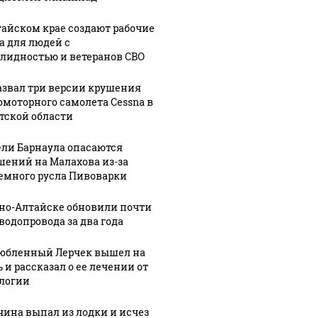
тайском крае создают рабочие
а для людей с
лидностью и ветеранов СВО
азвал три версии крушения
омоторного самолета Cessna в
тской области
ли Барнаула опасаются
шений на Малахова из-за
емного русла Пивоварки
рно-Алтайске обновили почти
 водопровода за два года
юбленный Лерчек вышел на
 и рассказал о ее лечении от
логии
ина выпал из лодки и исчез