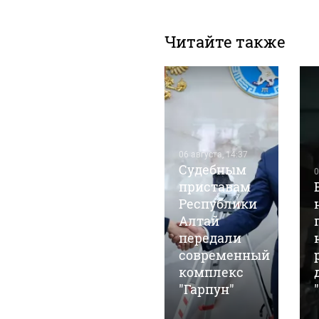
Читайте также
03 августа, 12:30
06 августа, 14:37
В "Уралсиб
Судебным
0
ещенный
Бизнес
приставам
Онлайн"
Республики
появилась
Алтай
возможность
передали
автоматического
современный
получения
комплекс
выписок 1С
"Гарпун"