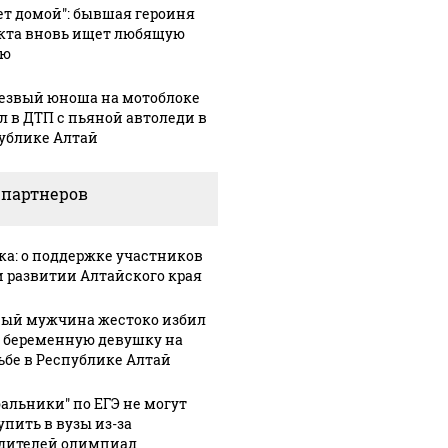
ет домой": бывшая героиня
кта вновь ищет любящую
ью
езвый юноша на мотоблоке
л в ДТП с пьяной автоледи в
ублике Алтай
 партнеров
1:36
03 августа, 12:30
джер
В "Уралсиб
03 августа, 16:41
ка: о поддержке участников
m
Импортозамещенный
Бизнес
и развитии Алтайского края
из
самолет
Онлайн"
e, но
МС-21
появилась
ый мужчина жестоко избил
впервые
возможность
 беременную девушку на
ся
совершил
автоматическо
ьбе в Республике Алтай
то
полет в
получения
дит
бальники" по ЕГЭ не могут
России
выписок 1С
упить в вузы из-за
дителей олимпиад