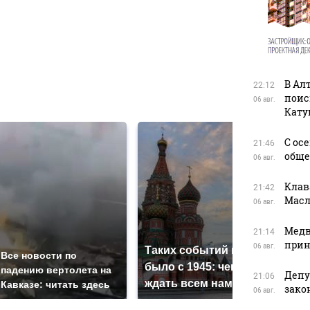
в
В Ал
22:12
в
поис
06 авг.
Кату
С ос
21:46
обще
06 авг.
Клав
21:42
Масл
06 авг.
Медв
21:14
прин
06 авг.
Таких событий не
Все новости по
В м
было с 1945: чего
падению вертолета на
ажио
Депу
21:06
ждать всем нам?
Кавказе: читать здесь
прод
зако
06 авг.