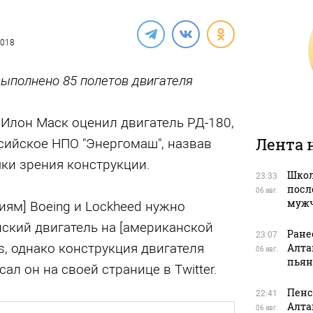
2018
ыполнено 85 полетов двигателя
Илон Маск оценил двигатель РД-180,
Лента 
сийское НПО "Энергомаш", назвав
ки зрения конструкции.
Школ
23:33
посл
06 авг.
муж
иям] Boeing и Lockheed нужно
ский двигатель на [американской
Ране
23:07
as, однако конструкция двигателя
Алта
06 авг.
пьян
сал он на своей странице в Twitter.
Пенс
22:41
Алта
06 авг.