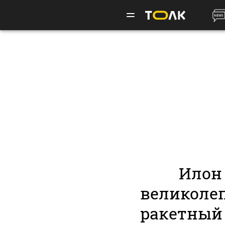
Илон
великоле
ракетный 