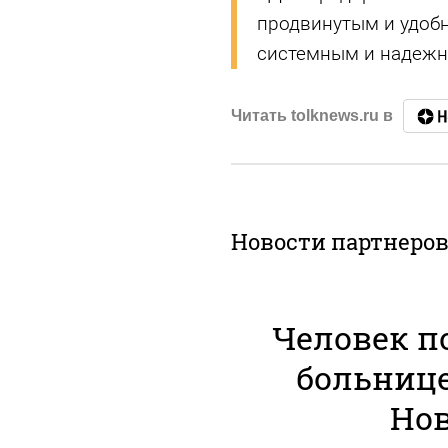
продвинутым и удобн
системным и надежны
Читать tolknews.ru в
Новости партнеро
Человек п
больниц
Но