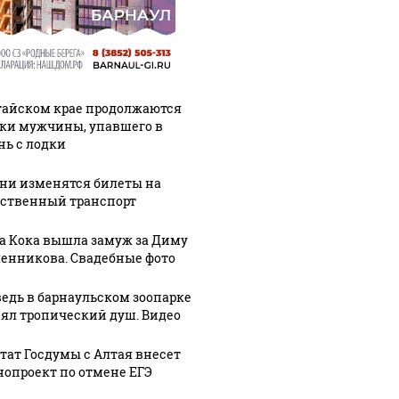
тайском крае продолжаются
ки мужчины, упавшего в
нь с лодки
ени изменятся билеты на
ственный транспорт
а Кока вышла замуж за Диму
енникова. Свадебные фото
едь в барнаульском зоопарке
СМИ: В Химках на
ял тропический душ. Видео
полицейскую
Где буд
агазинах России
машину напали и
презид
таж из-за этого
тат Госдумы с Алтая внесет
подожгли.
России
укта: что купить?
нопроект по отмене ЕГЭ