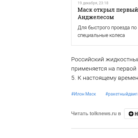
19 декабря, 23:18
Маск открыл первый
Анджелесом
Для быстрого проезда по
специальные колеса
Российский жидкостный
применяется на первой 
5. К настоящему времен
#
Илон Маск
#
ракетныйдвиг
Читать tolknews.ru в