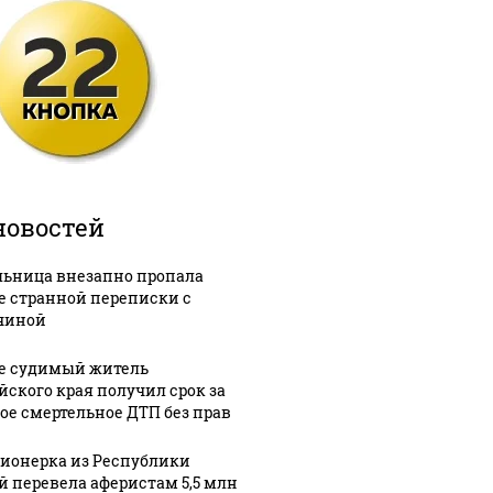
новостей
ьница внезапно пропала
е странной переписки с
чиной
е судимый житель
йского края получил срок за
ое смертельное ДТП без прав
ионерка из Республики
й перевела аферистам 5,5 млн