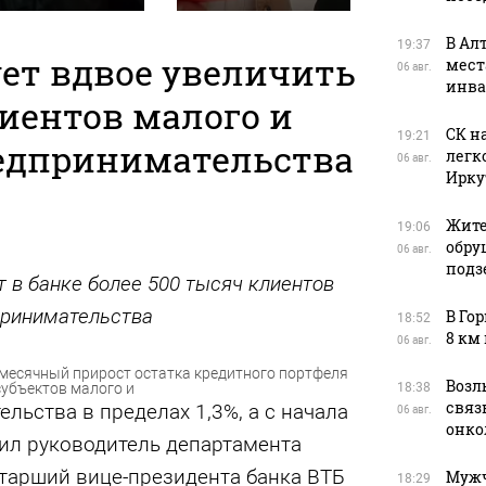
В Ал
19:37
ет вдвое увеличить
мест
06 авг.
инва
иентов малого и
СК н
19:21
редпринимательства
легк
06 авг.
Ирку
Жите
19:06
обру
06 авг.
подз
 в банке более 500 тысяч клиентов
принимательства
В Го
18:52
8 км
06 авг.
емесячный прирост остатка кредитного портфеля
Возл
субъектов малого и
18:38
связь
льства в пределах 1,3%, а с начала
06 авг.
онко
щил руководитель департамента
старший вице-президента банка ВТБ
Мужч
18:29