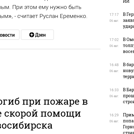
ИИ
ым. При этом ему нужно быть
В Ге
м», - считает Руслан Еременко.
17:17
заяв
06 авг.
удара
В Ом
17:02
толп
06 авг.
восе
В ба
16:48
нову
в
06 авг.
терр
В Ба
16:33
прош
огиб при пожаре в
06 авг.
стро
е скорой помощи
Прим
16:29
попа
восибирска
06 авг.
Горн
стра