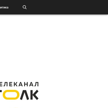
итика