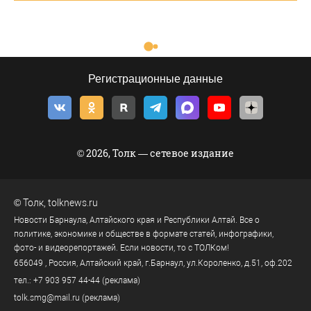
Регистрационные данные
© 2026, Толк — сетевое издание
©
Толк
,
tolknews.ru
Новости Барнаула, Алтайского края и Республики Алтай. Все о
политике, экономике и обществе в формате статей, инфографики,
фото- и видеорепортажей. Если новости, то с ТОЛКом!
656049
, Россия, Алтайский край, г.
Барнаул
,
ул.Короленко, д.51, оф.202
тел.:
+7 903 957 44-44
(реклама)
tolk.smg@mail.ru
(реклама)