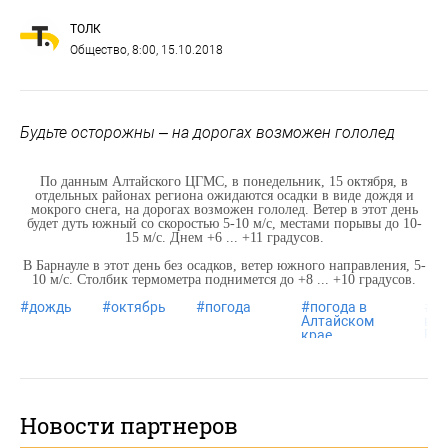
ТОЛК
Общество
, 8:00, 15.10.2018
Будьте осторожны – на дорогах возможен гололед
По данным Алтайского ЦГМС, в понедельник, 15 октября, в
отдельных районах региона ожидаются осадки в виде дождя и
мокрого снега, на дорогах возможен гололед. Ветер в этот день
будет дуть южный со скоростью 5-10 м/с, местами порывы до 10-
15 м/с. Днем +6 ... +11 градусов.
В Барнауле в этот день без осадков, ветер южного направления, 5-
10 м/с. Столбик термометра поднимется до +8 ... +10 градусов.
#
дождь
#
октябрь
#
погода
#
погода в
#
п
Алтайском
в
крае
Бар
Новости партнеров