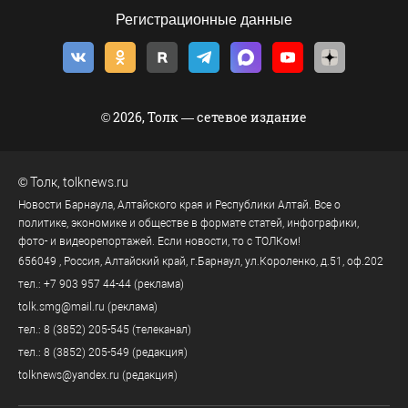
Регистрационные данные
© 2026, Толк — сетевое издание
©
Толк
,
tolknews.ru
Новости Барнаула, Алтайского края и Республики Алтай. Все о
политике, экономике и обществе в формате статей, инфографики,
фото- и видеорепортажей. Если новости, то с ТОЛКом!
656049
, Россия, Алтайский край, г.
Барнаул
,
ул.Короленко, д.51, оф.202
тел.:
+7 903 957 44-44
(реклама)
tolk.smg@mail.ru
(реклама)
тел.:
8 (3852) 205-545
(телеканал)
тел.:
8 (3852) 205-549
(редакция)
tolknews@yandex.ru
(редакция)