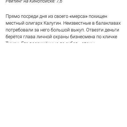
Рейтинг на Кинопоиске: 7,6
Прямо посреди дня из своего «мерса» похищен
местный олигарх Калугин. Неизвестные в балаклавах
потребовали за него большой выкуп. Отвезти деньги
берётся глава личной охраны бизнесмена по кличке
Туман. Его вооружённые до зубов «спецы»
приезжают ночью на завод Калугина, где теперь
босса держат в заложниках.
Они пока не знают, что те другие,
забаррикадировавшиеся в цехе — это местные
рабочие во главе с бывшим спецназовцем по
прозвищу Седой. Полгода без зарплаты и
предстоящее банкротство завода толкнули их на
отчаянный шаг.
Чтобы вытащить своего хозяина, «спецы» не