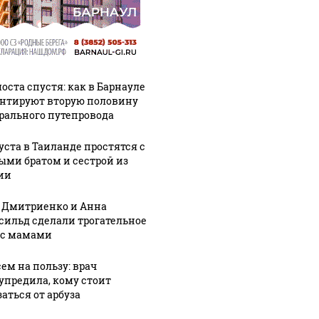
оста спустя: как в Барнауле
нтируют вторую половину
рального путепровода
густа в Таиланде простятся с
ыми братом и сестрой из
ии
 Дмитриенко и Анна
сильд сделали трогательное
 с мамами
сем на пользу: врач
упредила, кому стоит
аться от арбуза