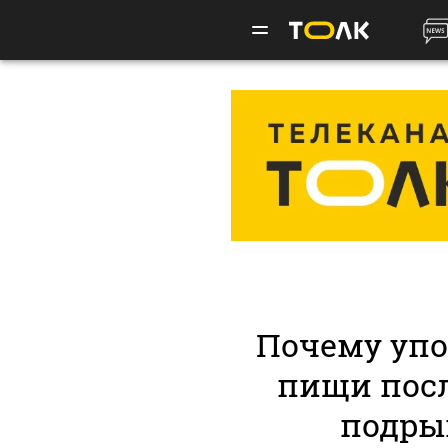
Почему уп
пищи посл
подры