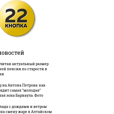
новостей
читан актуальный размер
ней пенсии по старости в
ии
р на Антона Петрова: как
ядит самая "молодая"
ная зона Барнаула. Фото
лада с дождями и ветром
 на смену жаре в Алтайском