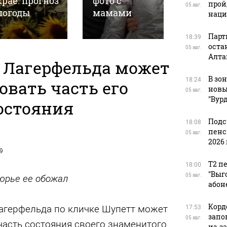
крае: прогноз
фото с
участи
прой
05 авг.
погоды
мамами
покойн
наци
Парт
18:39
оста
05 авг.
Алта
 Лагерфельда может
В зо
18:24
овать часть его
новы
05 авг.
"Вур
остояния
Подс
18:08
пенс
05 авг.
2026 
19
Т2 п
18:00
"Выг
05 авг.
тюрье ее обожал
абон
Корд
агерфельда по кличке Шупетт может
17:53
запо
05 авг.
часть состояния своего знаменитого
из-з