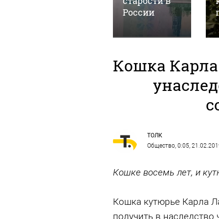
задания на
старости в
СВО
России
Кошка Карла
унаслед
с
ТОЛК
Общество
, 0:05, 21.02.20
Кошке восемь лет, и ку
Кошка кутюрье Карла Л
получить в наследство 