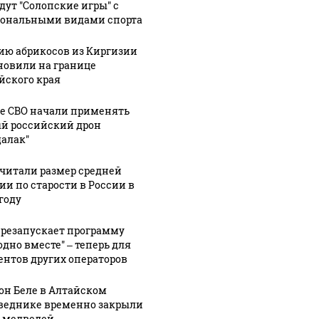
ем
городском
задания на
дут "Солопские игры" с
иков
парке
СВО
ональными видами спорта
ию абрикосов из Киргизии
новили на границе
йского края
не СВО начали применять
й российский дрон
далак"
читали размер средней
ии по старости в России в
году
ерезапускает программу
одно вместе" – теперь для
ентов других операторов
он Беле в Алтайском
веднике временно закрыли
а медведей