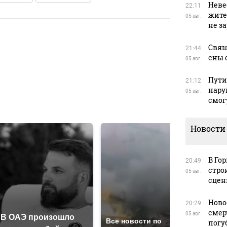
Неве
22:11
жите
05 авг.
не з
Свящ
21:44
в
сны 
05 авг.
Пути
21:12
нару
05 авг.
смог
в
Новости
В Го
20:49
стро
05 авг.
сцен
Ново
20:29
смер
05 авг.
В ОАЭ произошло
Так
Все новости по
погу