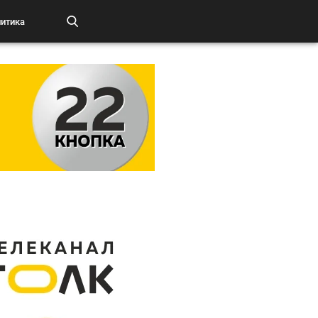
итика