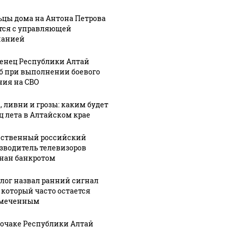
о с 1945: чего
машину
ажиотаж из-за этого
ть всем нам?
подожг
продукта: что купить?
цы дома на Антона Петрова
тся с управляющей
панией
енец Республики Алтай
б при выполнении боевого
ния на СВО
, ливни и грозы: каким будет
ц лета в Алтайском крае
05 августа, 20:49
ственный российский
В Горно-
05 августа, 19:51
зводитель телевизоров
Алтайске
Уроженец
нан банкротом
готовятся к
Республики
1:44
ник
строительству
Алтай погиб
лог назвал ранний сигнал
, который часто остается
л,
амфитеатра
при
амеченным
чат
и сцены в
выполнении
новом
боевого
рочаке Республики Алтай