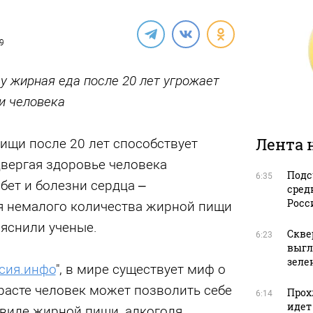
19
у жирная еда после 20 лет угрожает
и человека
Лента 
ищи после 20 лет способствует
вергая здоровье человека
Подс
6:35
бет и болезни сердца –
сред
Росс
я немалого количества жирной пищи
ыяснили ученые.
Скве
6:23
выгл
зеле
сия.инфо
", в мире существует миф о
расте человек может позволить себе
Прох
6:14
идет
виде жирной пищи, алкоголя,