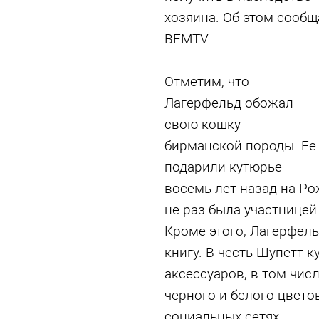
хозяина. Об этом сооб
BFMTV.
Отметим, что
Лагерфельд обожал
свою кошку
бирманской породы. Ее
подарили кутюрье
восемь лет назад на Ро
не раз была участнице
Кроме этого, Лагерфел
книгу. В честь Шупетт 
аксессуаров, в том чис
черного и белого цвето
социальных сетях.