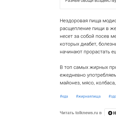
Разные овощи воздейств
Нездоровая пища модиф
расщепление пищи в же
несет за собой посев м
которых диабет, болезн
начинают прорастать е
В топ самых жирных пр
ежедневно употребляем
майонез, мясо, колбаса,
#
еда
#
жирнаяпища
#
зд
Читать tolknews.ru в