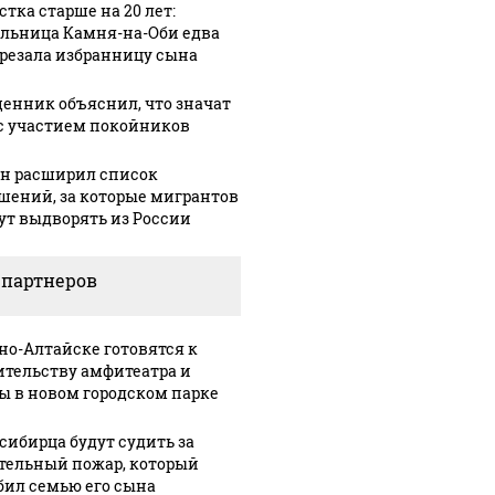
стка старше на 20 лет:
льница Камня-на-Оби едва
арезала избранницу сына
енник объяснил, что значат
с участием покойников
н расширил список
шений, за которые мигрантов
ут выдворять из России
 партнеров
рно-Алтайске готовятся к
ительству амфитеатра и
ы в новом городском парке
сибирца будут судить за
СМИ: В 
тельный пожар, который
их событий не
полице
В магазинах России
бил семью его сына