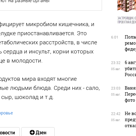
уют на разные органы
ицирует микробиом кишечника, и
лудке приостанавливается. Это
Полм
6:01
етаболических расстройств, в числе
ремо
феде
ь сердца и инсульт, корни которых
ще в молодости.
6 ав
23:32
убит
05 авг.
Росс
одуктов мира входят многие
ые людьми блюда. Среди них - сало,
Ваня
23:03
Пере
05 авг.
 сыр, шоколад и т.д.
фото
оровье
Не в
22:42
пред
05 авг.
отказ