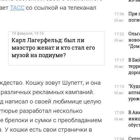
щает
ТАСС
со ссылкой на телеканал
При 
17:36
поги
05 авг.
Ольг
19 февраля, 19:16
17:22
Карл Лагерфельд: был ли
ново
05 авг.
"Дом
маэстро женат и кто стал его
музой на подиуме?
В Би
17:17
терр
05 авг.
доро
ждество. Кошку зовут Шупетт, и она
"Куд
17:13
й различных рекламных кампаний.
алта
05 авг.
урож
ьд написал о своей любимице целую
кутюрье разработал несколько
В Ав
17:09
иниц
ле брелоки и сумки с преобладанием
05 авг.
обус
в. У кошки есть свои странички в
Супр
17:04