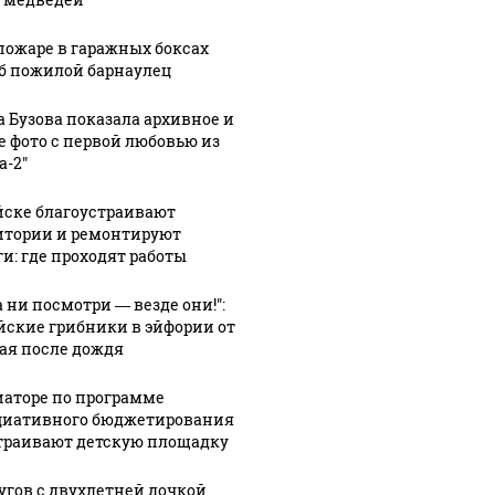
пожаре в гаражных боксах
б пожилой барнаулец
а Бузова показала архивное и
е фото с первой любовью из
а-2"
йске благоустраивают
итории и ремонтируют
ги: где проходят работы
а ни посмотри — везде они!":
йские грибники в эйфории от
ая после дождя
иаторе по программе
иативного бюджетирования
траивают детскую площадку
угов с двухлетней дочкой